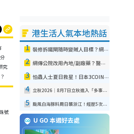
港生活人氣本地熱話
1
有
裝修拆鐵閘隨時變賊人目標？網民揭2大關鍵用途：裝新式等於白裝？附新舊鐵閘分別
友分
2
網傳公院改用內地/副廠藥？醫生拆解正副廠分別 揭4類人換藥隨時出事
研究
3
呢？
怕蟲人士夏日救星！日本3COINS爆紅驅蟲神器$45起 1招「全程免觸碰」輕鬆搞定小強
4
立秋2026｜8月7日立秋進入「多事之秋」 3件事唔做得！專家教6招開運 清枱頭／銀包納氣接好運
5
颱風白海豚料周日襲浙江！經歷5次「眼牆置換」極罕見 成登陸內地最長途颱風
珠號
U GO 本週好去處