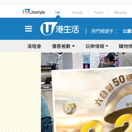
HK
Travel
Food
Beauty
熱門關鍵字：
公屋
演唱會
優惠著數
玩樂情報
購物