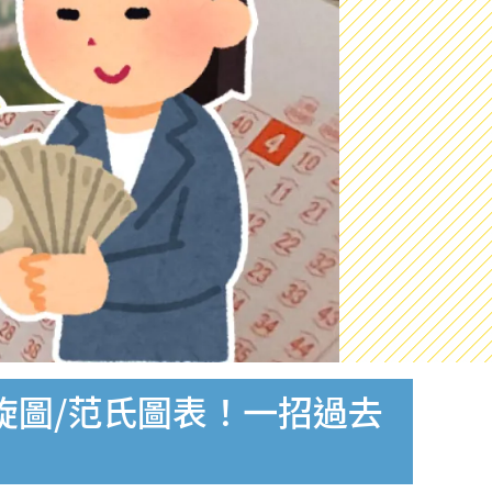
螺旋圖/范氏圖表！一招過去