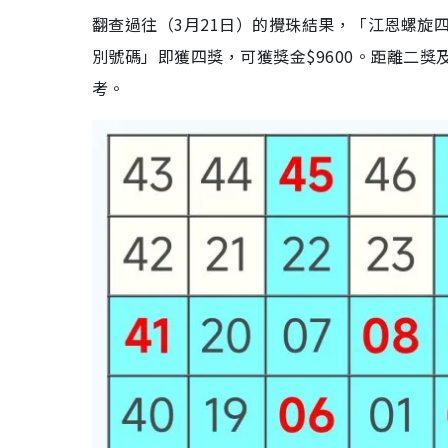
翻查過往（3月21日）的攪珠結果，「江恩螺旋四
別號碼」即獲四獎，可獲獎金$9600。距離二獎
考。