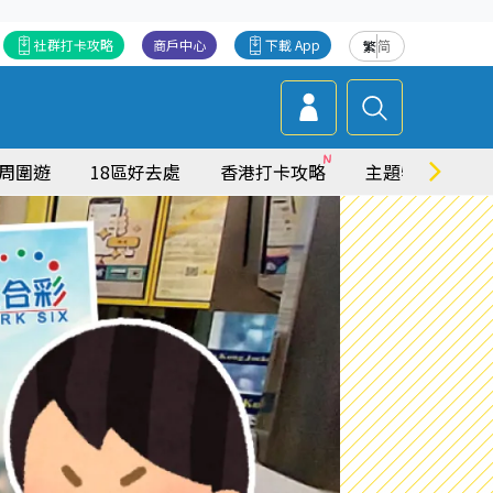
社群打卡攻略
商戶中心
下載 App
繁
简
周圍遊
18區好去處
香港打卡攻略
主題特集