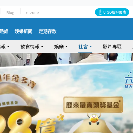
Blog
e-zone
U GO搵好去處
熱話
娛樂新聞
定期存款
情報
飲食情報
娛樂
社會
影片專區