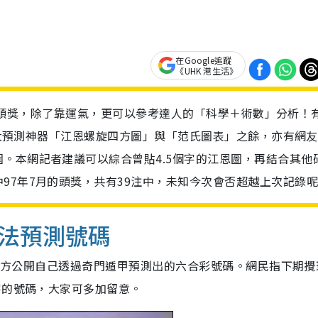
在Google追蹤
《UHK 港生活》
六合彩頭獎，除了靠運氣，更可以參考達人的「科學＋術數」分析！
哥兩大預測神器「江恩螺旋四方圖」與「范氏圖表」之餘，亦有網
。本網記者建議可以綜合曾貼4.5個字的江恩圖，再結合其他
97年7月的頭獎，共有39注中，未知今次會否超越上次記錄
法預測號碼
組大方公開自己透過奇門遁甲預測出的六合彩號碼。網民指下期攪
字的號碼，大家可多加留意。