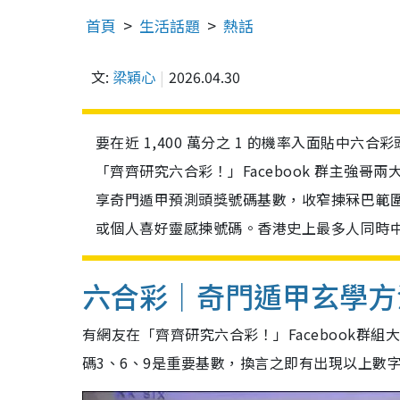
首頁
生活話題
熱話
文:
梁穎心
2026.04.30
要在近 1,400 萬分之 1 的機率入面貼中
「齊齊研究六合彩！」Facebook 群主強
享奇門遁甲預測頭獎號碼基數，收窄揀冧巴範圍
或個人喜好靈感揀號碼。香港史上最多人同時中
六合彩｜奇門遁甲玄學方
有網友在「齊齊研究六合彩！」Facebook群
碼3、6、9是重要基數，換言之即有出現以上數