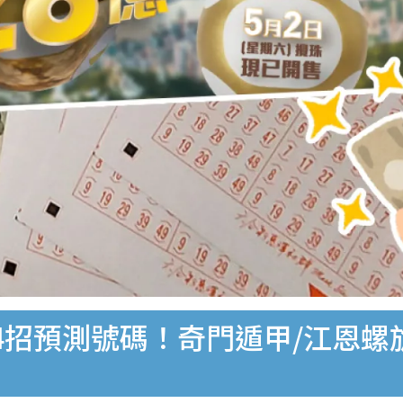
寶4招預測號碼！奇門遁甲/江恩