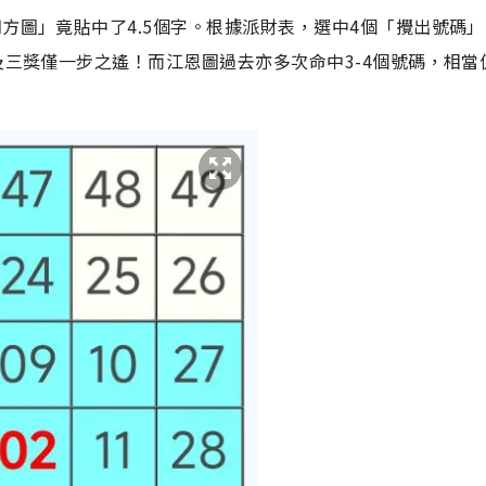
方圖」竟貼中了4.5個字。根據派財表，選中4個「攪出號碼」
及三獎僅一步之遙！而江恩圖過去亦多次命中3-4個號碼，相當