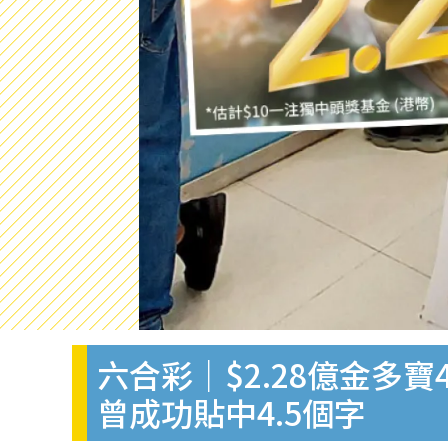
六合彩｜$2.28億金多
曾成功貼中4.5個字