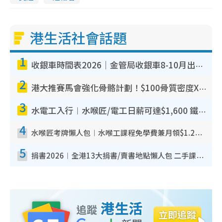
港生活社會話題
1
收銀車時間表2026｜金管局收銀車8-10月出沒地點+時間！無須手續費！硬幣免費轉現鈔或增值至八達通
2
港大推賽馬會強化骨骼計劃！$100骨質密度X光檢查 完成免費運動訓練送超市禮券！附參加資格
3
水電工入行︱水喉匠/電工日薪可達$1,600 鐵飯碗職業難被AI取代！附薪酬參考＋入行考牌途徑
4
水喉匠考牌懶人包︱水喉工課程免學費兼月領$1.2萬津貼 即睇水喉匠考牌4階段＋入行課程建議
5
捐書2026︱全港13大捐書/賣書地點懶人包 二手課本最高$150＋舊書換免費咖啡/戲票