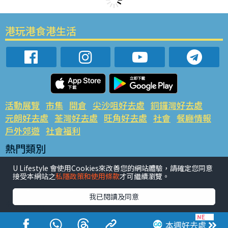
港玩港食港生活
活動展覽
市集
開倉
尖沙咀好去處
銅鑼灣好去處
元朗好去處
荃灣好去處
旺角好去處
社會
餐廳情報
戶外郊遊
社會福利
熱門類別
網民熱話
活動展覽
市集
開倉
尖沙咀好去處
U Lifestyle 會使用Cookies來改善您的網站體驗，請確定您同意
銅鑼灣好去處
元朗好去處
荃灣好去處
旺角好去處
社會
接受本網站之
私隱政策和使用條款
才可繼續瀏覽。
餐廳情報
戶外郊遊
我已閱讀及同意
熱門標籤
#UGO搵好去處
#人氣活動推介
#美食社群熱話
本週好去處