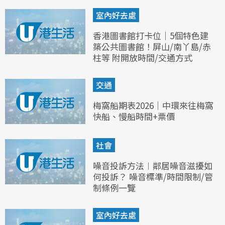
室內好去處
香港圖書館打卡位｜5個特色建
築公共圖書館！屏山/南丫島/赤
柱等 附開放時間/交通方式
交通
梅窩船期表2026｜中環來往梅窩
快船、慢船時間+票價
社會
噪音投訴方法︱鄰居噪音滋擾如
何投訴？ 噪音標準/時間限制/管
制條例一覽
室內好去處