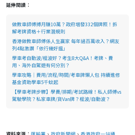
延伸閱讀︰
做教車師傅搏月賺10萬？政府增發332個牌照！拆
解考牌資格＋行業潛規則
香港做教車師傅係人生贏家 每年過百萬收入？網友
列4點激讚「依行幾好搵」
學車考自動波/棍波好？考生8大Q&A！考牌、費
用、海外自駕遊有何分別？
學車攻略｜費用/流程/時間/考車牌懶人包 持續進修
基金資助學車5千蚊起
【學車考牌步驟】學費/排期/考試路線！私人師傅vs
駕駛學院？私家車牌/貨Van牌？棍波/自動波？
資料來源︰
運輸署
、
政府新聞網
、
香港政府一站通