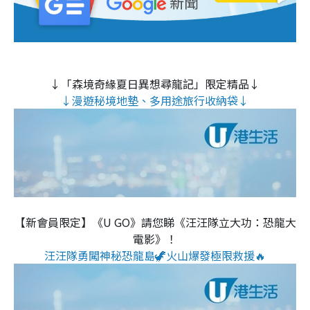
↓「森境奇緣夏日異想尋龍記」限定精品↓
↓漫遊秘境地墊、多用途旅行收納袋↓
【新會員限定】《U GO》請您睇《汪汪隊立大功：恐龍大
電影》！
汪汪隊勇闖神秘恐龍島🦖火山爆發極限救援🔥