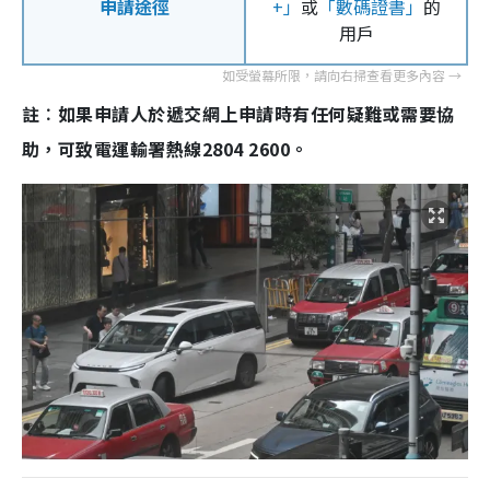
申請途徑
+」
或
「數碼證書」
的
用戶
註︰如果申請人於遞交網上申請時有任何疑難或需要協
助，可致電運輸署熱線2804 2600。