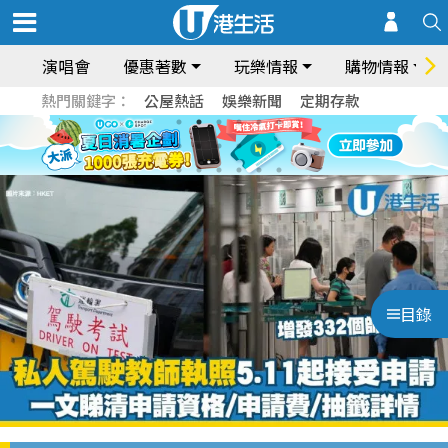
演唱會
優惠著數
玩樂情報
購物情報
熱門關鍵字：
公屋熱話
娛樂新聞
定期存款
目錄