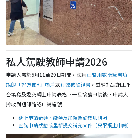
私人駕駛教師申請2026
申請人需於5月11至29日期間，使用
已啓用數碼簽署功
能的「智方便+」帳戶
或
有效數碼證書
，並經指定網上平
台填寫及遞交網上申請表格。一旦接獲申請後，申請人
將收到短訊確認申請編號。
網上申請新領、續領及加領駕駛教師執照
查詢申請狀態或重新提交補充文件（只限網上申請）