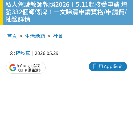
私人駕駛教師執照2026︱5.11起接受申請 增
發332個師傅牌！一文睇清申請資格/申請費/
抽籤詳情
首頁
生活話題
社會
文:
陸秋燕
2026.05.29
在Google追蹤
用 App 睇文
《UHK 港生活》