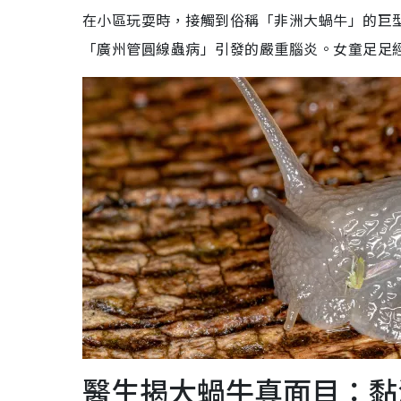
在小區玩耍時，接觸到俗稱「非洲大蝸牛」的巨
「廣州管圓線蟲病」引發的嚴重腦炎。女童足足
醫生揭大蝸牛真面目：黏