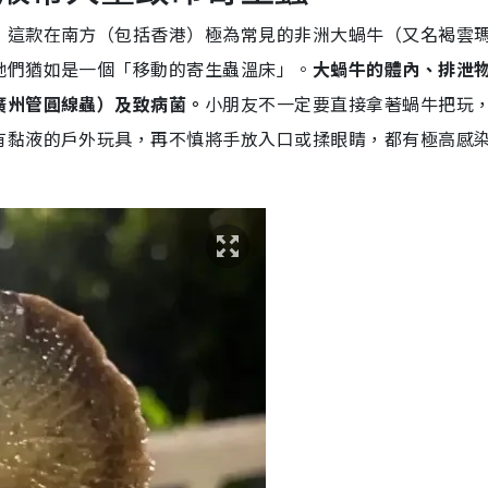
，這款在南方（包括香港）極為常見的非洲大蝸牛（又名褐雲
牠們猶如是一個「移動的寄生蟲溫床」。
大蝸牛的體內、排泄
廣州管圓線蟲）及致病菌。
小朋友不一定要直接拿著蝸牛把玩
有黏液的戶外玩具，再不慎將手放入口或揉眼睛，都有極高感