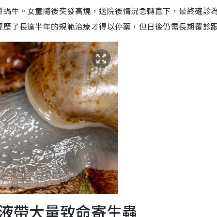
型蝸牛。女童隨後突發高燒，送院後情況急轉直下，最終確診
經歷了長達半年的規範治療才得以停藥，但日後仍需長期覆診
液帶大量致命寄生蟲