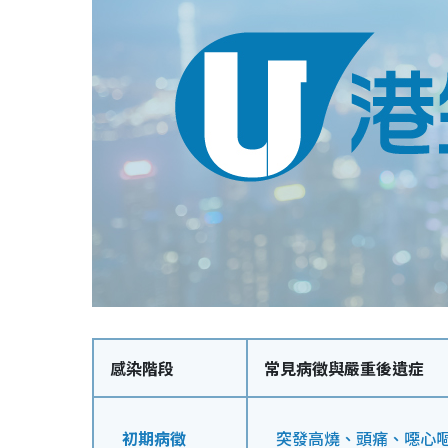
感染階段
常見病徵與嚴重後遺症
初期病徵
突發高燒、頭痛、噁心