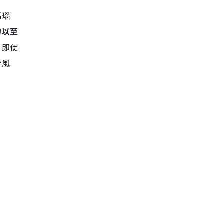
瑪瑙
物以至
，即使
染風