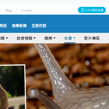
Blog
e-zone
U GO搵好去處
熱話
娛樂新聞
定期存款
情報
飲食情報
娛樂
社會
影片專區