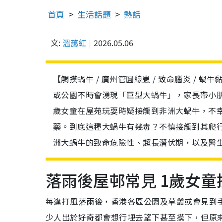
首頁
生活話題
熱話
文:
溫藹紅
2026.05.06
【觸摸蝸牛 / 廣州管圓線蟲 / 致命腦炎 / 蝸
或公園不時會湧現「巨型大蝸牛」，家長帶小朋
歲女童在屋苑玩耍時疑接觸到非洲大蝸牛，不
藥。到底這種大蝸牛有幾毒？不慎接觸到其爬
洲大蝸牛的致命危險性、超長潛伏期，以及醫
落雨後屋邨常見 1歲女
每逢打風落雨後，香港各區公園及草叢或會見到
少人出於好奇都會想行埋去望下甚至摸下，但原來