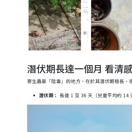
潛伏期長達一個月 看清
寄生蟲最「陰毒」的地方，在於其潛伏期極長，
潛伏期：
長達 1 至 36 天（兒童平均約 1