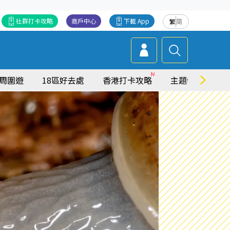
社群打卡攻略
商戶中心
下載 App
繁
简
周圍遊
18區好去處
香港打卡攻略
主題特集