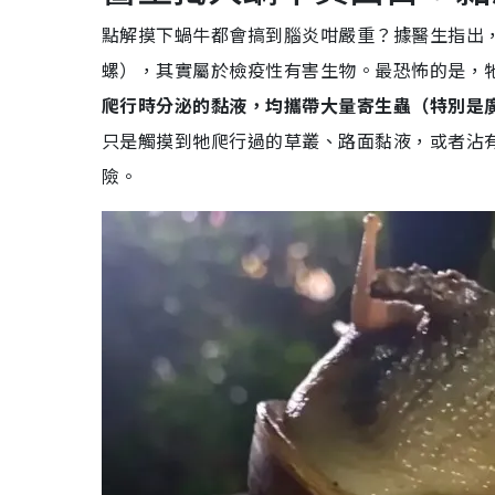
點解摸下蝸牛都會搞到腦炎咁嚴重？據醫生指出
螺），其實屬於檢疫性有害生物。最恐怖的是，
爬行時分泌的黏液，均攜帶大量寄生蟲（特別是
只是觸摸到牠爬行過的草叢、路面黏液，或者沾
險。