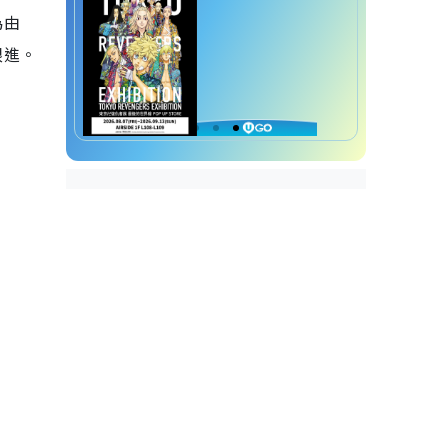
為由
跟進。