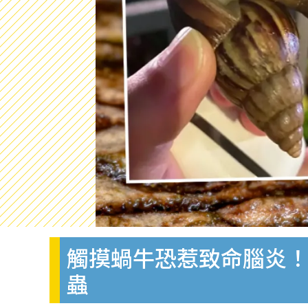
觸摸蝸牛恐惹致命腦炎！
蟲