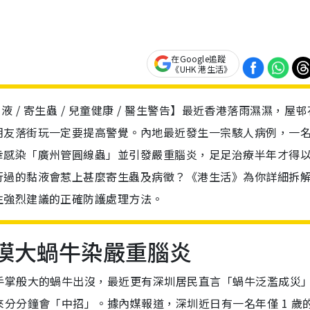
在Google追蹤
《UHK 港生活》
牛黏液 / 寄生蟲 / 兒童健康 / 醫生警告】最近香港落雨濕濕，屋
友落街玩一定要提高警覺。內地最近發生一宗駭人病例，一名 
幸感染「廣州管圓線蟲」並引發嚴重腦炎，足足治療半年才得
行過的黏液會惹上甚麼寄生蟲及病徵？《港生活》為你詳細拆
生強烈建議的正確防護處理方法。
童摸大蝸牛染嚴重腦炎
手掌般大的蝸牛出沒，最近更有深圳居民直言「蝸牛泛濫成災
分分鐘會「中招」。據內媒報道，深圳近日有一名年僅 1 歲