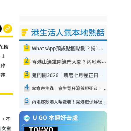
港生活人氣本地熱話
1
邨花槽
WhatsApp預設貼圖點刪？揭1招「反向操作」還原簡潔介面 附3步實測教學
1
2
香港山邊鐵閘邊門大開？內地客困惑意義何在！網民神回覆：呢種叫法理性防禦
以停
3
解非
鬼門開2026｜農曆七月撞正日全食特別邪？專家警告切忌做一事！揭4大禁忌+2招保平安
4
奪命寄生蟲｜食生菜狂瀉首現死者！疫潮惡化錄1.8萬宗病例 揭洗菜3大謬誤
5
內地客歎港人唔識老！揭港鐵保鮮級冷氣 港人求放過：咪投訴
U GO 本週好去處
」，不
的女童