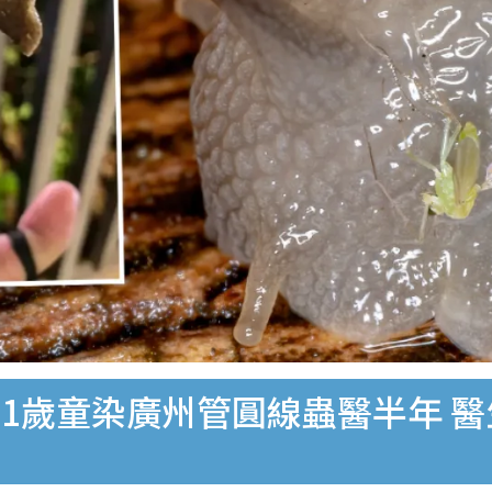
1歲童染廣州管圓線蟲醫半年 