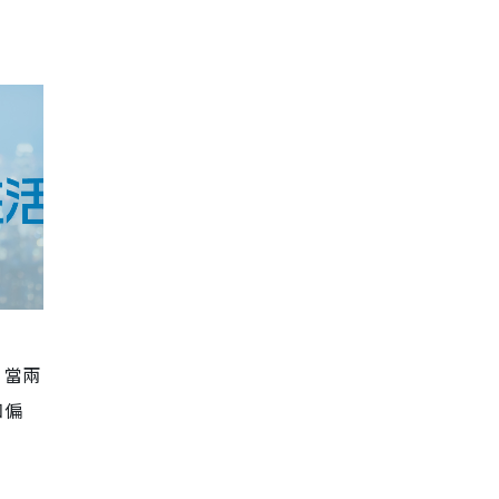
。當兩
知偏