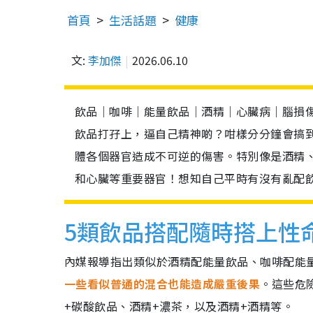
首頁
生活話題
健康
文:
李加傑
2026.06.10
飲品｜咖啡｜能量飲品｜酒精｜心臟病｜腦損
飲品打孖上，逼自己精神啲？咁樣分分鐘會搞
體各個器官造成不可逆的傷害。特別像是酒精
和心臟等重要器官！想知自己平時有沒有亂配
5類飲品搭配隨時搭上性
內媒報導指出類似於酒精配能量飲品、咖啡配能
一些看似普通的混合也能造成嚴重後果
。這些危
+碳酸飲品、酒精+濃茶，以及酒精+酒精等。