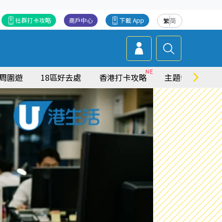
社群打卡攻略
商戶中心
下載 App
繁
简
周圍遊
18區好去處
香港打卡攻略
主題特集