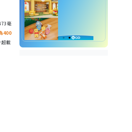
73毫
400
分超載