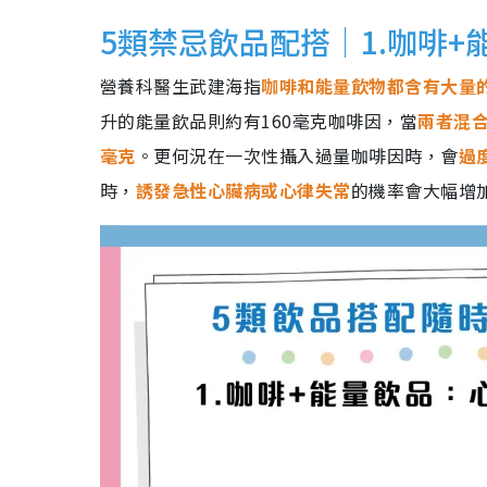
5類禁忌飲品配搭｜1.咖啡
營養科醫生武建海指
咖啡和能量飲物都含有大量
升的能量飲品則約有160毫克咖啡因，當
兩者混合
毫克
。更何況在一次性攝入過量咖啡因時，會
過
時，
誘發急性心臟病或心律失常
的機率會大幅增