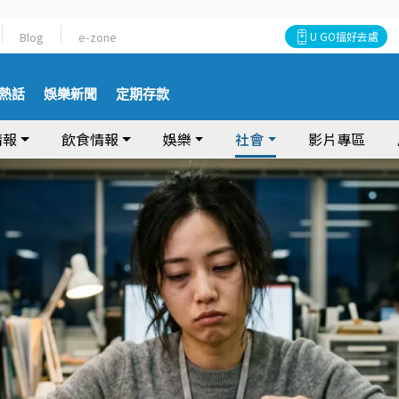
Blog
e-zone
U GO搵好去處
熱話
娛樂新聞
定期存款
情報
飲食情報
娛樂
社會
影片專區