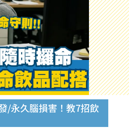
發/永久腦損害！教7招飲