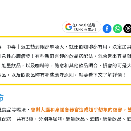
在Google追蹤
《UHK 港生活》
傷｜中毒｜返工攰到眼都擘唔大，就連飲咖啡都冇用，決定加
到急性心臟病發！有些新奇有趣的飲品搭配法，混合起來容易
、能量飲品，以及咖啡等，隨意和其他飲品調合，損害的可是
飲品，以及飲飲品時有哪些應守原則，就要看下文了解詳情！
命
量能品等喝法，
會對大腦和身腦各器官造成超乎想象的傷害，
險配搭一共有5種，分別為咖啡+能量飲品、酒精+能量飲品、