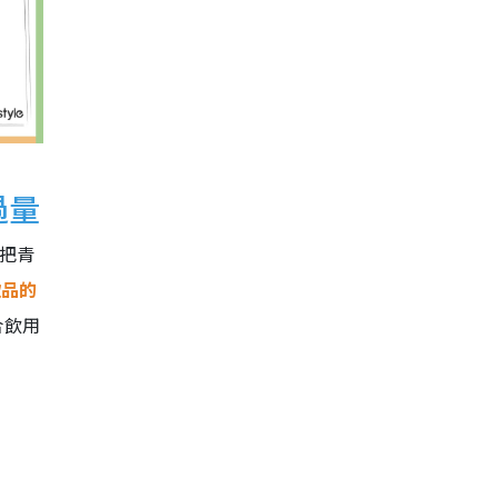
過量
究把青
飲品的
合飲用