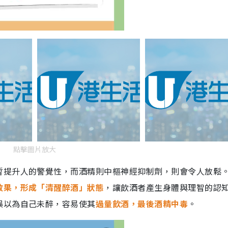
點擊圖片放大
暫提升人的警覺性，而酒精則中樞神經抑制劑，則會令人放鬆
效果，形成「清醒醉酒」狀態
，讓飲酒者產生身體與理智的認
誤以為自己未醉，容易使其
過量飲酒，最後酒精中毒
。