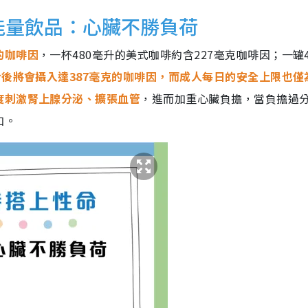
+能量飲品：心臟不勝負荷
的咖啡因
，一杯480毫升的美式咖啡約含227毫克咖啡因；一罐4
後將會攝入達387毫克的咖啡因，而成人每日的安全上限也僅為
度刺激腎上腺分泌、擴張血管
，進而加重心臟負擔，當負擔過
加。