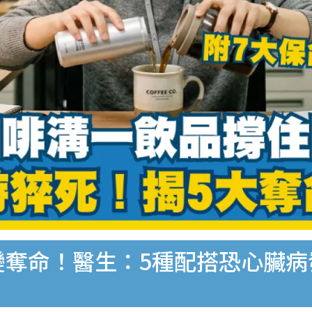
變奪命！醫生：5種配搭恐心臟病