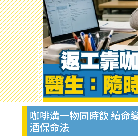
咖啡溝一物同時飲 續命
酒保命法