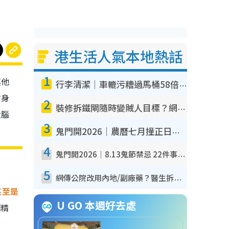
港生活人氣本地熱話
1
其他
行李清潔｜車轆污糟過馬桶58倍！專家警告忌用酒精抹 教1招免污手除菌
對身
2
裝修拆鐵閘隨時變賊人目標？網民揭2大關鍵用途：裝新式等於白裝？附新舊鐵閘分別
大腦
3
鬼門開2026｜農曆七月撞正日全食特別邪？專家警告切忌做一事！揭4大禁忌+2招保平安
4
鬼門開2026｜8.13鬼節禁忌 22件事唔做得！燒肉、刺身要少食？半夜勿吹口哨/打呢個電話
5
網傳公院改用內地/副廠藥？醫生拆解正副廠分別 揭4類人換藥隨時出事
甚至是
U GO 本週好去處
酒精