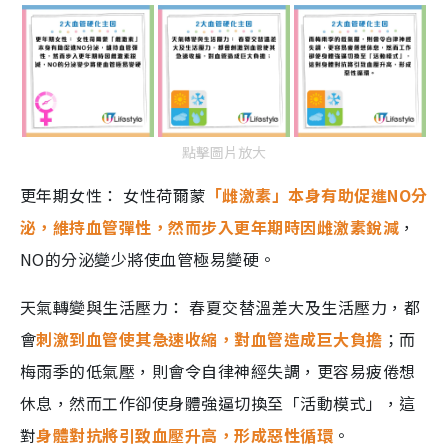
點擊圖片放大
更年期女性： 女性荷爾蒙
「雌激素」本身有助促進NO分
泌，維持血管彈性，然而步入更年期時因雌激素銳減
，
NO的分泌變少將使血管極易變硬。
天氣轉變與生活壓力： 春夏交替溫差大及生活壓力，都
會
刺激到血管使其急速收縮，對血管造成巨大負擔
；而
梅雨季的低氣壓，則會令自律神經失調，更容易疲倦想
休息，然而工作卻使身體強逼切換至「活動模式」，這
對
身體對抗將引致血壓升高，形成惡性循環
。