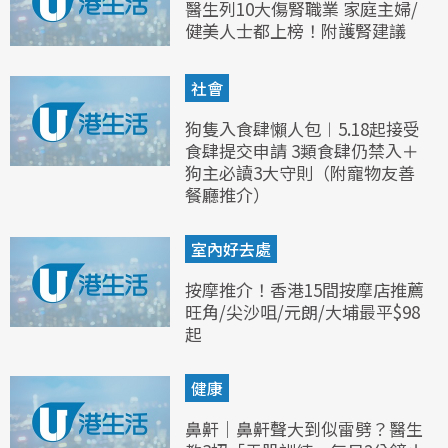
醫生列10大傷腎職業 家庭主婦/
健美人士都上榜！附護腎建議
社會
狗隻入食肆懶人包︱5.18起接受
食肆提交申請 3類食肆仍禁入＋
狗主必讀3大守則（附寵物友善
餐廳推介）
室內好去處
按摩推介！香港15間按摩店推薦
旺角/尖沙咀/元朗/大埔最平$98
起
健康
鼻鼾｜鼻鼾聲大到似雷劈？醫生