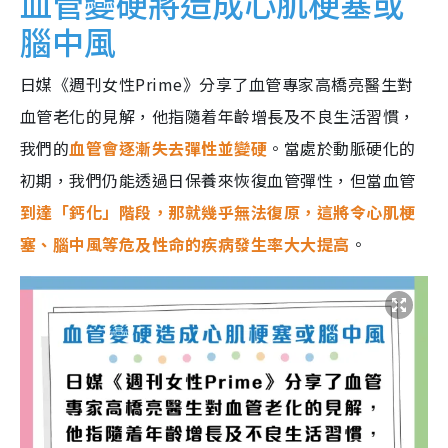
血管變硬將造成心肌梗塞或
腦中風
日媒《週刊女性Prime》分享了血管專家高橋亮醫生對
血管老化的見解，他指隨着年齡增長及不良生活習慣，
我們的
血管會逐漸失去彈性並變硬
。當處於動脈硬化的
初期，我們仍能透過日保養來恢復血管彈性，但當血管
到達「鈣化」階段，那就幾乎無法復原，這將令心肌梗
塞、腦中風等危及性命的疾病發生率大大提高
。