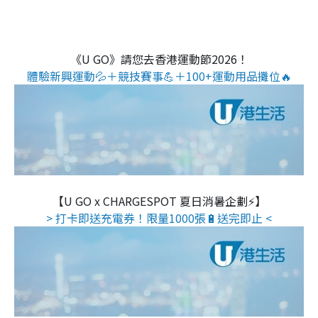
《U GO》請您去香港運動節2026！
體驗新興運動💦＋競技賽事💪＋100+運動用品攤位🔥
【U GO x CHARGESPOT 夏日消暑企劃⚡】
> 打卡即送充電券！限量1000張🔋送完即止 <