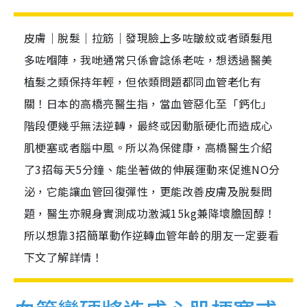
皮膚｜脫髮｜拉筋｜發現臉上多咗皺紋或者頭髮甩
多咗嗰陣，我哋通常只係會諗係老咗，想透過醫美
植髮之類保持年輕，但依類問題都同血管老化有
關！日本的高橋亮醫生指，當血管惡化至「鈣化」
階段便幾乎無法逆轉，最終或因動脈硬化而造成心
肌梗塞或者腦中風。所以為保健康，高橋醫生介紹
了3招每天5分鐘、能坐著做的伸展運動來促進NO分
泌，它能讓血管回復彈性，更能改善皮膚及脫髮問
題，醫生亦親身實測成功激減15kg兼降壞膽固醇！
所以想靠3招簡單動作逆轉血管年齡的朋友一定要看
下文了解詳情！