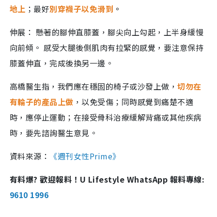
地上
；最好
別穿襪子以免滑到
。
伸展： 懸著的腳伸直膝蓋，腳尖向上勾起，上半身緩慢
向前傾。 感受大腿後側肌肉有拉緊的感覺，要注意保持
膝蓋伸直，完成後換另一邊。
高橋醫生指，我們應在穩固的椅子或沙發上做，
切勿在
有輪子的產品上做
，以免受傷；同時感覺到痛楚不適
時，應停止運動；在接受骨科治療緩解背痛或其他疾病
時，要先諮詢醫生意見。
資料來源：
《週刊女性Prime》
有料爆? 歡迎報料！U Lifestyle WhatsApp 報料專線:
9610 1996