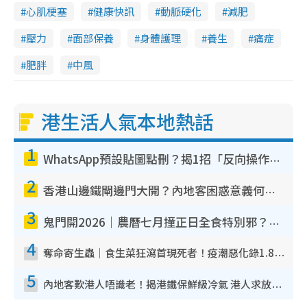
心肌梗塞
健康快訊
動脈硬化
減肥
壓力
面部保養
身體護理
養生
痛症
肥胖
中風
港生活人氣本地熱話
1
WhatsApp預設貼圖點刪？揭1招「反向操作」還原簡潔介面 附3步實測教學
2
香港山邊鐵閘邊門大開？內地客困惑意義何在！網民神回覆：呢種叫法理性防禦
3
鬼門開2026｜農曆七月撞正日全食特別邪？專家警告切忌做一事！揭4大禁忌+2招保平安
4
奪命寄生蟲｜食生菜狂瀉首現死者！疫潮惡化錄1.8萬宗病例 揭洗菜3大謬誤
5
內地客歎港人唔識老！揭港鐵保鮮級冷氣 港人求放過：咪投訴