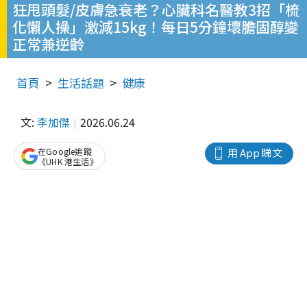
狂甩頭髮/皮膚急衰老？心臟科名醫教3招「梳
化懶人操」激減15kg！每日5分鐘壞膽固醇變
正常兼逆齡
首頁
生活話題
健康
文:
李加傑
2026.06.24
在Google追蹤
用 App 睇文
《UHK 港生活》