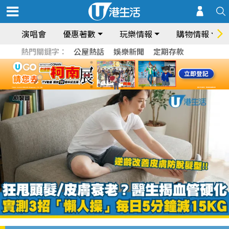
演唱會
優惠著數
玩樂情報
購物情報
熱門關鍵字：
公屋熱話
娛樂新聞
定期存款