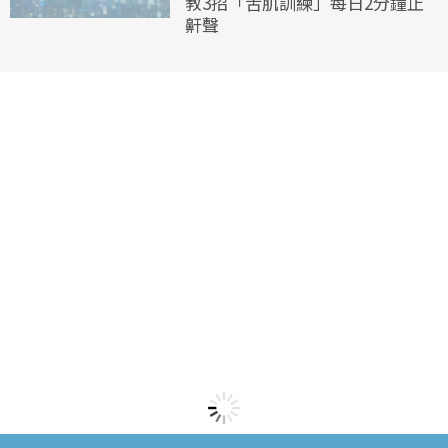
教3招「舌肌訓練」每日2分鐘止
鼾聲