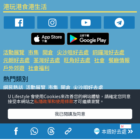
港玩港食港生活
活動展覽
市集
開倉
尖沙咀好去處
銅鑼灣好去處
元朗好去處
荃灣好去處
旺角好去處
社會
餐廳情報
戶外郊遊
社會福利
熱門類別
網民熱話
活動展覽
市集
開倉
尖沙咀好去處
銅鑼灣好去處
元朗好去處
荃灣好去處
旺角好去處
社會
U Lifestyle 會使用Cookies來改善您的網站體驗，請確定您同意
接受本網站之
私隱政策和使用條款
才可繼續瀏覽。
餐廳情報
戶外郊遊
熱門標籤
我已閱讀及同意
#UGO搵好去處
#人氣活動推介
#美食社群熱話
#親子玩樂好去處
#ULifestyle應用程式
#限時搶
本週好去處
#UJetso禮物放送
#ULifestyle商戶中心
#著數
#網絡熱話