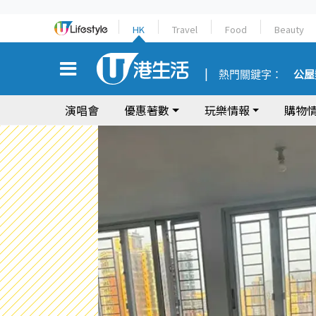
HK
Travel
Food
Beauty
熱門關鍵字：
公屋
演唱會
優惠著數
玩樂情報
購物