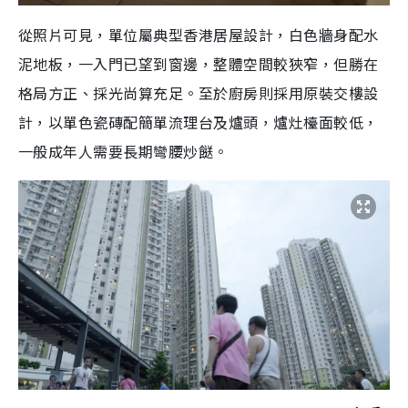
從照片可見，單位屬典型香港居屋設計，白色牆身配水
泥地板，一入門已望到窗邊，整體空間較狹窄，但勝在
格局方正、採光尚算充足。至於廚房則採用原裝交樓設
計，以單色瓷磚配簡單流理台及爐頭，爐灶檯面較低，
一般成年人需要長期彎腰炒餸。