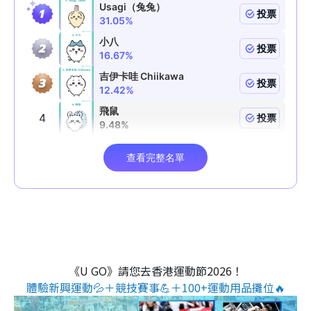
《U GO》請您去香港運動節2026！
體驗新興運動💦＋競技賽事💪＋100+運動用品攤位🔥