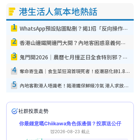
港生活人氣本地熱話
1
WhatsApp預設貼圖點刪？揭1招「反向操作」還原簡潔介面 附3步實測教學
2
香港山邊鐵閘邊門大開？內地客困惑意義何在！網民神回覆：呢種叫法理性防禦
3
鬼門開2026｜農曆七月撞正日全食特別邪？專家警告切忌做一事！揭4大禁忌+2招保平安
4
奪命寄生蟲｜食生菜狂瀉首現死者！疫潮惡化錄1.8萬宗病例 揭洗菜3大謬誤
5
內地客歎港人唔識老！揭港鐵保鮮級冷氣 港人求放過：咪投訴