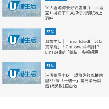
10大香港海景好去處推介！半島
直升機連下午茶/海景餐廳/海上
酒吧
熱話
淘寶中伏｜Threads瘋傳「最伏
買家秀」！Chiikawa中輻射？
LinaBell變「紙紮」嚇親網民
熱話
港漂租屋中伏︱誤租佐敦鳳樓同
層3戶搞「一樓一」驚見紫光熠
熠 網民教1招自救