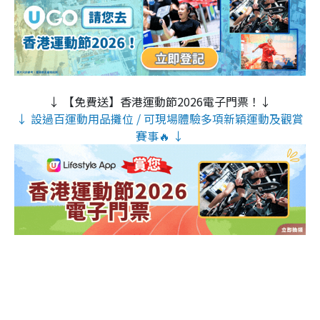
↓ 【免費送】香港運動節2026電子門票！↓
↓ 設過百運動用品攤位 / 可現場體驗多項新穎運動及觀賞
賽事🔥 ↓