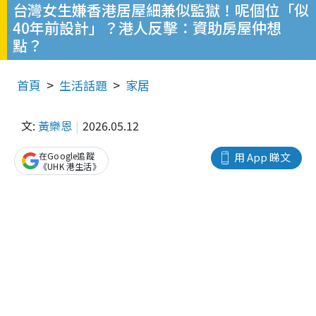
台灣女生嫌香港居屋細兼似監獄！呢個位「似
40年前設計」？港人反擊：資助房屋仲想
點？
首頁
生活話題
家居
文:
黃樂恩
2026.05.12
在Google追蹤
用 App 睇文
《UHK 港生活》