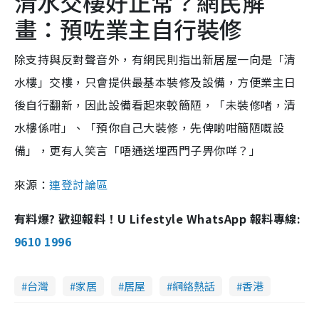
清水交樓好正常？網民解
畫：預咗業主自行裝修
除支持與反對聲音外，有網民則指出新居屋一向是「清
水樓」交樓，只會提供最基本裝修及設備，方便業主日
後自行翻新，因此設備看起來較簡陋，「未裝修啫，清
水樓係咁」、「預你自己大裝修，先俾啲咁簡陋嘅設
備」，更有人笑言「唔通送埋西門子畀你咩？」
來源：
連登討論區
有料爆? 歡迎報料！U Lifestyle WhatsApp 報料專線:
9610 1996
台灣
家居
居屋
網絡熱話
香港