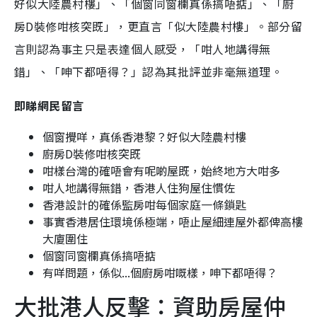
好似大陸農村樓」、「個窗同窗欄真係搞唔掂」、「廚
房D裝修咁核突既」，更直言「似大陸農村樓」。部分留
言則認為事主只是表達個人感受，「咁人地講得無
錯」、「呻下都唔得？」認為其批評並非毫無道理。
即睇網民留言
個窗攪咩，真係香港黎？好似大陸農村樓
廚房D裝修咁核突既
咁樣台灣的確唔會有呢啲屋既，始終地方大咁多
咁人地講得無錯，香港人住狗屋住慣佐
香港設計的確係監房咁每個家庭一條鎖匙
事實香港居住環境係極端，唔止屋細連屋外都俾高樓
大廈圍住
個窗同窗欄真係搞唔掂
有咩問題，係似...個廚房咁嘅樣，呻下都唔得？
大批港人反擊：資助房屋仲