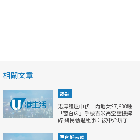
相關文章
熱話
港漂租屋中伏︱內地女$7,600睡
「窗台床」手機百米高空墮樓摔
碎 網民勸退租事︰被中介坑了
室內好去處