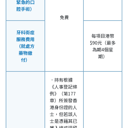
緊急的口
腔手術）
免費
牙科街症
每項目港幣
服務費用
$90元（最多
（就處方
為期4個星
藥物繳
期）
付）
．持有根據
《人事登記條
例》（第177
章）所簽發香
港身份證的人
士，但若該人
士是憑藉其已
獲入境或逗留