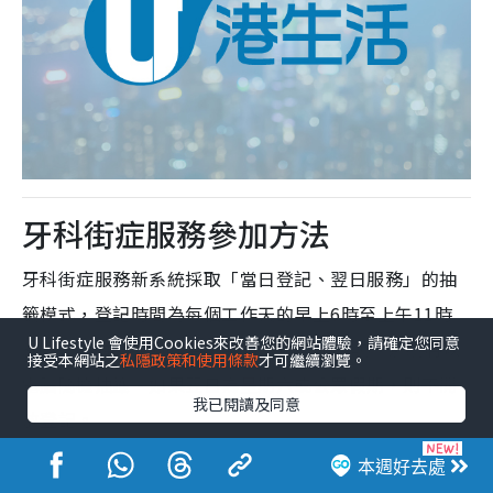
牙科街症服務參加方法
牙科街症服務新系統採取「當日登記、翌日服務」的抽
籤模式，登記時間為每個工作天的早上6時至上午11時
U Lifestyle 會使用Cookies來改善您的網站體驗，請確定您同意
30分，而抽籤規則是每人每日只限登記一次，系統將以
接受本網站之
私隱政策和使用條款
才可繼續瀏覽。
電腦隨機抽籤。如果翌日為星期六或公眾假期，則不開
我已閱讀及同意
放登記。
👉
牙科街症服務網上登記（只提供止
本週好去處