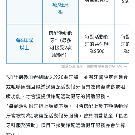
$50/
療/杜牙
根
鑲配活動假
每副活動假
每副
每5年或
牙*（最多
牙的共付額
牙的
以上
可接受2次
為$500
為$1,
服務^）
*如計劃參加者剩餘少於20顆牙齒，並獲牙醫評定有進食
或咀嚼困難且能透過鑲配活動假牙而有效修復進食或咀
嚼功能，才會獲提供鑲配活動假牙的資助服務。
^每副活動假牙指上顎或下顎，同時鑲配上及下顎活動假
牙會被視為1次鑲配活動假牙服務，曾於關愛基金「長者
牙科服務資助」項目下接受鑲配活動假牙服務亦會計算
在內。