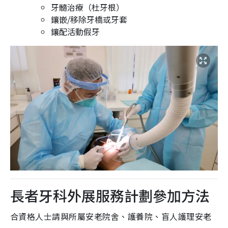
牙髓治療（杜牙根）
鑲嵌/移除牙橋或牙套
鑲配活動假牙
長者牙科外展服務計劃參加方法
合資格人士請與所屬安老院舍、護養院、盲人護理安老