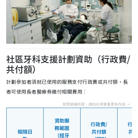
社區牙科支援計劃資助（行政費/
共付額）
計劃參加者須就已使用的服務支付行政費或共付額，長
者可使用長者醫療券繳付相關費用︰
資助服
行政費/
行政
務範圍
相隔日
共付額
共
（經牙