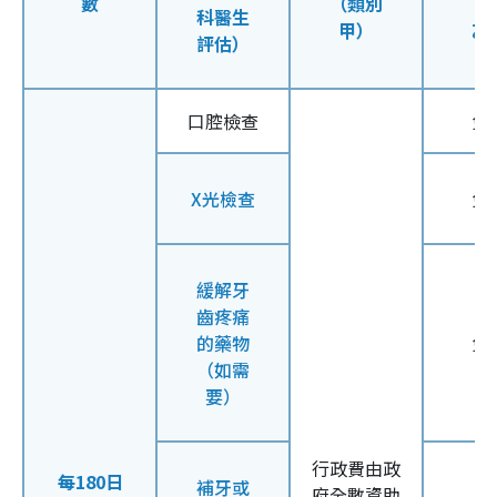
數
（類別
（
科醫生
甲）
乙
評估）
口腔檢查
免
X光檢查
免
緩解牙
齒疼痛
的藥物
免
（如需
要）
行政費由政
每180日
補牙或
府全數資助