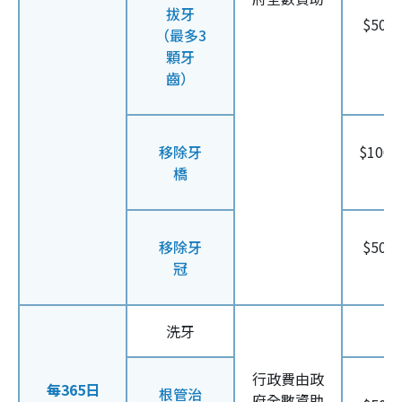
拔牙
$50/
（最多3
顆牙
齒）
移除牙
$100
橋
移除牙
$50/
冠
洗牙
$5
行政費由政
每365日
根管治
府全數資助