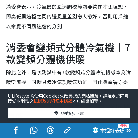
消委會表示，冷氣機的風速調校範圍要夠闊才更理想，
即高低風速檔之間的送風量差別愈大愈好，否則用戶難
以察覺不同風速檔的分別。
消委會變頻式分體冷氣機︱7
款變頻分體機供暖
除此之外，是次測試中有7款變頻式分體冷氣機樣本為冷
暖空調機，同時具備冷氣及暖氣功能，因此機電署亦委
託了獨立實驗室進行供暖量及供暖能源效率測試。
U Lifestyle 會使用Cookies來改善您的網站體驗，請確定您同意
接受本網站之
私隱政策和使用條款
才可繼續瀏覽。
1款冷暖空調機供暖量較其聲稱數
我已閱讀及同意
值低
其中供暖量測試方面，7款冷暖空調機樣本在最大負荷狀
本週好去處