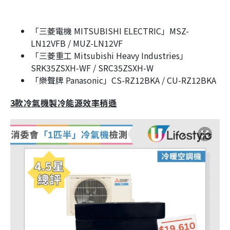
「三菱電機 MITSUBISHI ELECTRIC」MSZ-
LN12VFB / MUZ-LN12VF
「三菱重工 Mitsubishi Heavy Industries」
SRK35ZSXH-WF / SRC35ZSXH-W
「樂聲牌 Panasonic」CS-RZ12BKA / CU-RZ12BKA
3款冷氣機製冷能源效率稍遜