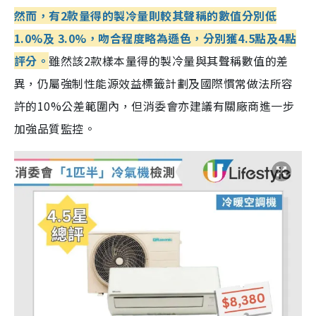
然而，有2款量得的製冷量則較其聲稱的數值分別低
1.0%及 3.0%，吻合程度略為遜色，分別獲4.5點及4點
評分。
雖然該2款樣本量得的製冷量與其聲稱數值的差
異，仍屬強制性能源效益標籤計劃及國際慣常做法所容
許的10%公差範圍內，但消委會亦建議有關廠商進一步
加強品質監控。