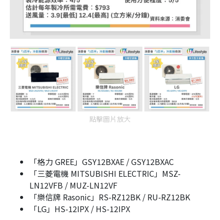
點擊圖片放大
「格力 GREE」GSY12BXAE / GSY12BXAC
「三菱電機 MITSUBISHI ELECTRIC」MSZ-
LN12VFB / MUZ-LN12VF
「樂信牌 Rasonic」RS-RZ12BK / RU-RZ12BK
「LG」HS-12IPX / HS-12IPX