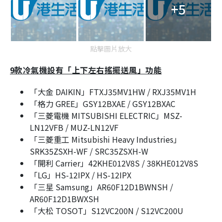
+5
點擊圖片放大
9款冷氣機設有「上下左右搖擺送風」功能
「大金 DAIKIN」FTXJ35MV1HW / RXJ35MV1H
「格力 GREE」GSY12BXAE / GSY12BXAC
「三菱電機 MITSUBISHI ELECTRIC」MSZ-
LN12VFB / MUZ-LN12VF
「三菱重工 Mitsubishi Heavy Industries」
SRK35ZSXH-WF / SRC35ZSXH-W
「開利 Carrier」42KHE012V8S / 38KHE012V8S
「LG」HS-12IPX / HS-12IPX
「三星 Samsung」AR60F12D1BWNSH /
AR60F12D1BWXSH
「大松 TOSOT」S12VC200N / S12VC200U