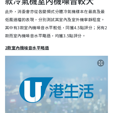
款冷氣機室內機噪音較大
此外，消委會亦從各變頻式分體冷氣機樣本在最高及最
低風速檔的表現，分別測試其室內及室外機寧靜程度。
其中有3款室內機噪音水平較低，同獲4.5點評分；另有2
款而室內機噪音水平略遜，均獲3.5點評分。
2款室內機噪音水平略遜