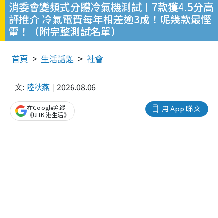
消委會變頻式分體冷氣機測試︱7款獲4.5分高
評推介 冷氣電費每年相差逾3成！呢幾款最慳
電！（附完整測試名單）
首頁
生活話題
社會
文:
陸秋燕
2026.08.06
在Google追蹤
用 App 睇文
《UHK 港生活》