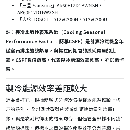
「三星 Samsung」AR60F12D1BWNSH /
AR60F12D1BWXSH
「大松 TOSOT」S12VC200N / S12VC200U
註︰製冷季節性表現系數（Cooling Seasonal
Performance Factor，簡稱CSPF）是計算冷氣機全年
從室內排走的總熱量，與其在同期間的總耗電量的比
率。CSPF數值愈高，代表製冷能源效率愈高， 亦即愈慳
電
。
製冷能源效率差距較大
消委會補充，根據變頻式分體冷氣機樣本能源標籤上標
示的級別， 全部測試型號的製冷能源效益級別均屬1
級，與是次測試得出的結果吻合。但儘管全部樣本同獲1
級能源標籤，但樣本之間的製冷能源效率仍有差距。當