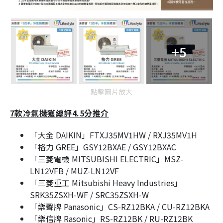
+5
點擊圖片放大
7款冷氣機獲總評4.5分推介
「大金 DAIKIN」FTXJ35MV1HW / RXJ35MV1H
「格力 GREE」GSY12BXAE / GSY12BXAC
「三菱電機 MITSUBISHI ELECTRIC」MSZ-
LN12VFB / MUZ-LN12VF
「三菱重工 Mitsubishi Heavy Industries」
SRK35ZSXH-WF / SRC35ZSXH-W
「樂聲牌 Panasonic」CS-RZ12BKA / CU-RZ12BKA
「樂信牌 Rasonic」RS-RZ12BK / RU-RZ12BK