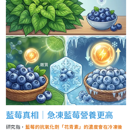
藍莓真相｜急凍藍莓營養更高
研究指，
藍莓的抗氧化劑「花青素」的濃度會在冷凍後