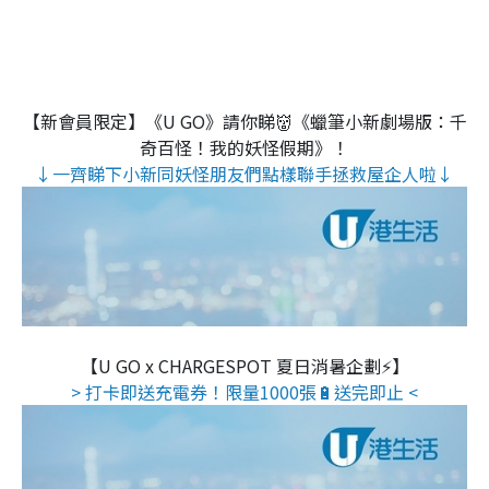
【新會員限定】《U GO》請你睇👹《蠟筆小新劇場版：千
奇百怪！我的妖怪假期》！
↓一齊睇下小新同妖怪朋友們點樣聯手拯救屋企人啦↓
【U GO x CHARGESPOT 夏日消暑企劃⚡】
> 打卡即送充電券！限量1000張🔋送完即止 <