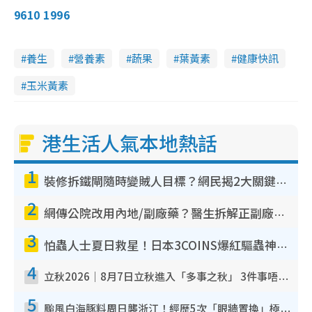
9610 1996
養生
營養素
蔬果
葉黃素
健康快訊
玉米黃素
港生活人氣本地熱話
1
裝修拆鐵閘隨時變賊人目標？網民揭2大關鍵用途：裝新式等於白裝？附新舊鐵閘分別
2
網傳公院改用內地/副廠藥？醫生拆解正副廠分別 揭4類人換藥隨時出事
3
怕蟲人士夏日救星！日本3COINS爆紅驅蟲神器$45起 1招「全程免觸碰」輕鬆搞定小強
4
立秋2026｜8月7日立秋進入「多事之秋」 3件事唔做得！專家教6招開運 清枱頭／銀包納氣接好運
5
颱風白海豚料周日襲浙江！經歷5次「眼牆置換」極罕見 成登陸內地最長途颱風