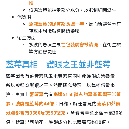
慢
低溫環境能抽走部分水分，以抑制細菌滋生
保質期
急凍藍莓的保質期長達一年
，反而新鮮藍莓在
存放兩周後就會開始變壞
衞生方面
多數的急凍生果
在包裝前會被清洗
，在衞生標
準方面會更佳
藍莓真相｜護眼之王並非藍莓
藍莓因含有葉黃素與玉米黃素這兩種能護眼的營養素，
所以被稱為護眼之王。然而研究發現，以每杯份量來
算，事實上
蕃薯葉
含有
高達5150微克的葉黃素與王米黃
素，濃度是藍莓的44倍
；同樣，就連常見的
菠菜和芥蘭
分別都含有3660及3590微克
，營養含量也比藍莓高30多
倍；就算是西蘭花，護眼成分也比藍莓高約10倍。