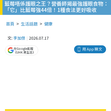
藍莓唔係護眼之王？營養師揭最強護眼食物：
「它」比藍莓強44倍！1種食法更好吸收
首頁
生活話題
健康
文:
李加傑
2026.07.17
在Google追蹤
用 App 睇文
《UHK 港生活》