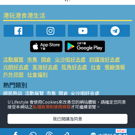
港玩港食港生活
活動展覽
市集
開倉
尖沙咀好去處
銅鑼灣好去處
元朗好去處
荃灣好去處
旺角好去處
社會
餐廳情報
戶外郊遊
社會福利
熱門類別
網民熱話
活動展覽
市集
開倉
尖沙咀好去處
銅鑼灣好去處
元朗好去處
荃灣好去處
旺角好去處
社會
U Lifestyle 會使用Cookies來改善您的網站體驗，請確定您同意
接受本網站之
私隱政策和使用條款
才可繼續瀏覽。
餐廳情報
戶外郊遊
熱門標籤
我已閱讀及同意
#UGO搵好去處
#人氣活動推介
#美食社群熱話
#親子玩樂好去處
#ULifestyle應用程式
#限時搶