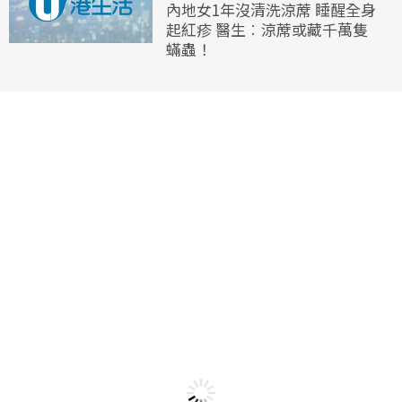
內地女1年沒清洗涼蓆 睡醒全身
起紅疹 醫生︰涼蓆或藏千萬隻
蟎蟲！