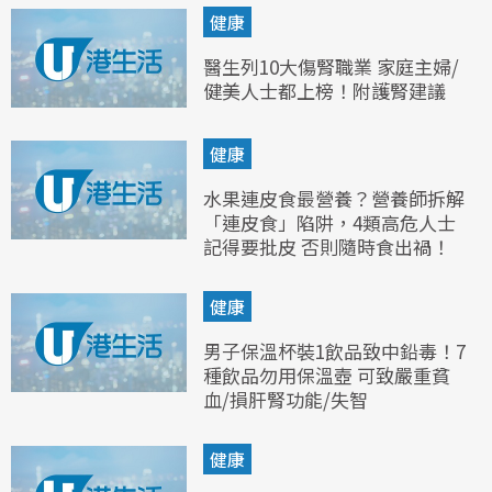
健康
醫生列10大傷腎職業 家庭主婦/
健美人士都上榜！附護腎建議
健康
水果連皮食最營養？營養師拆解
「連皮食」陷阱，4類高危人士
記得要批皮 否則隨時食出禍！
健康
男子保溫杯裝1飲品致中鉛毒！7
種飲品勿用保溫壺 可致嚴重貧
血/損肝腎功能/失智
健康