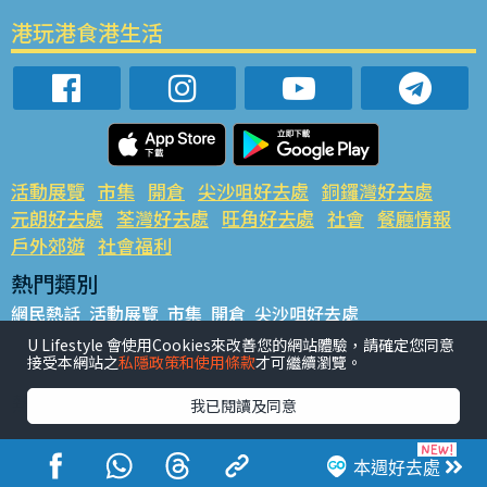
港玩港食港生活
活動展覽
市集
開倉
尖沙咀好去處
銅鑼灣好去處
元朗好去處
荃灣好去處
旺角好去處
社會
餐廳情報
戶外郊遊
社會福利
熱門類別
網民熱話
活動展覽
市集
開倉
尖沙咀好去處
銅鑼灣好去處
元朗好去處
荃灣好去處
旺角好去處
社會
U Lifestyle 會使用Cookies來改善您的網站體驗，請確定您同意
接受本網站之
私隱政策和使用條款
才可繼續瀏覽。
餐廳情報
戶外郊遊
熱門標籤
我已閱讀及同意
#UGO搵好去處
#人氣活動推介
#美食社群熱話
#親子玩樂好去處
#ULifestyle應用程式
#限時搶
本週好去處
#UJetso禮物放送
#ULifestyle商戶中心
#著數
#網絡熱話