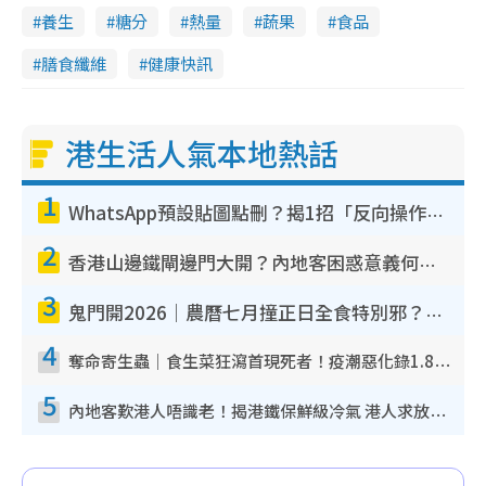
養生
糖分
熱量
蔬果
食品
膳食纖維
健康快訊
港生活人氣本地熱話
1
WhatsApp預設貼圖點刪？揭1招「反向操作」還原簡潔介面 附3步實測教學
2
香港山邊鐵閘邊門大開？內地客困惑意義何在！網民神回覆：呢種叫法理性防禦
3
鬼門開2026｜農曆七月撞正日全食特別邪？專家警告切忌做一事！揭4大禁忌+2招保平安
4
奪命寄生蟲｜食生菜狂瀉首現死者！疫潮惡化錄1.8萬宗病例 揭洗菜3大謬誤
5
內地客歎港人唔識老！揭港鐵保鮮級冷氣 港人求放過：咪投訴