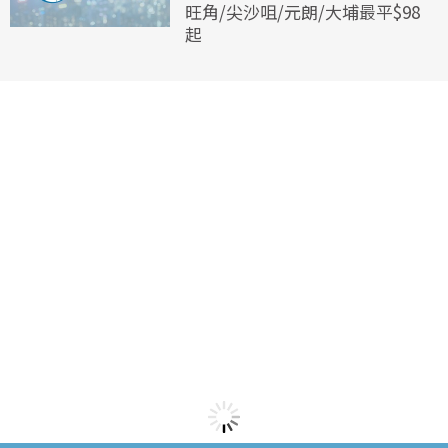
旺角/尖沙咀/元朗/大埔最平$98
起