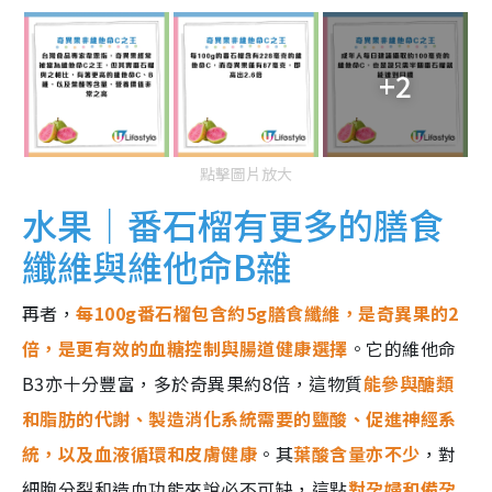
+2
點擊圖片放大
水果｜番石榴有更多的膳食
纖維與維他命B雜
再者，
每100g番石榴包含約5g膳食纖維，是奇異果的2
倍，是更有效的血糖控制與腸道健康選擇
。它的維他命
B3亦十分豐富，多於奇異果約8倍，這物質
能參與醣類
和脂肪的代謝、製造消化系統需要的鹽酸、促進神經系
統，以及血液循環和皮膚健康
。其
葉酸含量亦不少
，對
細胞分裂和造血功能來說必不可缺，這點
對孕婦和備孕