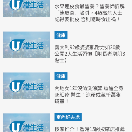
水果連皮食最營養？營養師拆解
「連皮食」陷阱，4類高危人士
記得要批皮 否則隨時食出禍！
健康
義大利92歲婆婆肌耐力如20歲
公開2大生活習慣【附長者增肌3
貼士】
健康
內地女1年沒清洗涼蓆 睡醒全身
起紅疹 醫生︰涼蓆或藏千萬隻
蟎蟲！
室內好去處
按摩推介！香港15間按摩店推薦