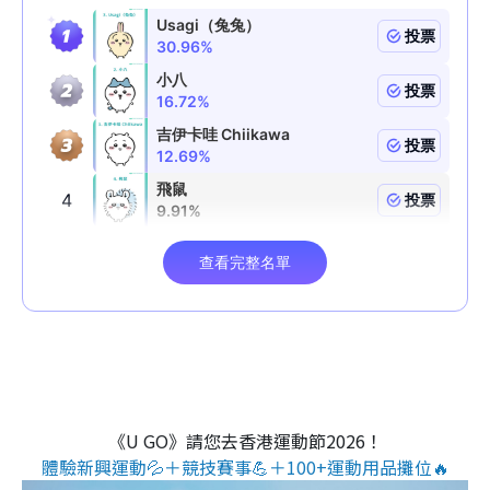
《U GO》請您去香港運動節2026！
體驗新興運動💦＋競技賽事💪＋100+運動用品攤位🔥