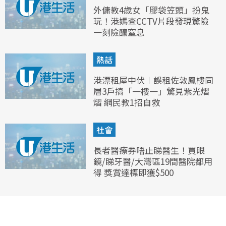
外傭教4歲女「膠袋笠頭」扮鬼
玩！港媽查CCTV片段發現驚險
一刻險釀窒息
熱話
港漂租屋中伏︱誤租佐敦鳳樓同
層3戶搞「一樓一」驚見紫光熠
熠 網民教1招自救
社會
長者醫療券唔止睇醫生！買眼
鏡/睇牙醫/大灣區19間醫院都用
得 獎賞達標即獲$500