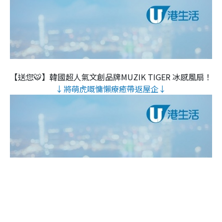
【送您🐯】韓國超人氣文創品牌MUZIK TIGER 冰感風扇！
↓將萌虎嘅慵懶療癒帶返屋企↓