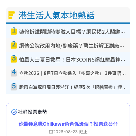
港生活人氣本地熱話
1
裝修拆鐵閘隨時變賊人目標？網民揭2大關鍵用途：裝新式等於白裝？附新舊鐵閘分別
2
網傳公院改用內地/副廠藥？醫生拆解正副廠分別 揭4類人換藥隨時出事
3
怕蟲人士夏日救星！日本3COINS爆紅驅蟲神器$45起 1招「全程免觸碰」輕鬆搞定小強
4
立秋2026｜8月7日立秋進入「多事之秋」 3件事唔做得！專家教6招開運 清枱頭／銀包納氣接好運
5
颱風白海豚料周日襲浙江！經歷5次「眼牆置換」極罕見 成登陸內地最長途颱風