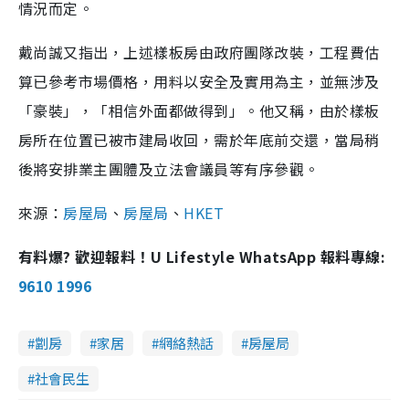
情況而定。
戴尚誠又指出，上述樣板房由政府團隊改裝，工程費估
算已參考市場價格，用料以安全及實用為主，並無涉及
「豪裝」，「相信外面都做得到」。他又稱，由於樣板
房所在位置已被市建局收回，需於年底前交還，當局稍
後將安排業主團體及立法會議員等有序參觀。
來源：
房屋局
、
房屋局
、
HKET
有料爆? 歡迎報料！U Lifestyle WhatsApp 報料專線:
9610 1996
劏房
家居
網絡熱話
房屋局
社會民生