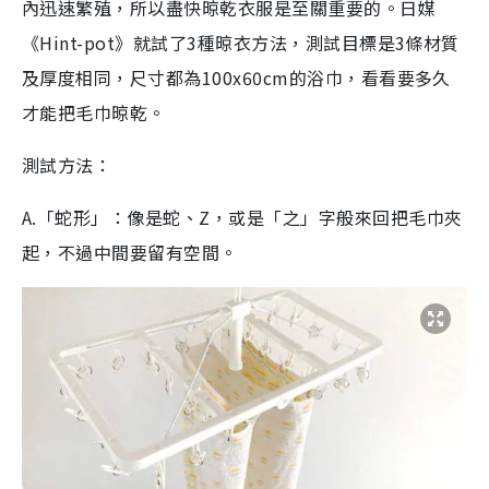
內迅速繁殖，所以盡快晾乾衣服是至關重要的。日媒
《Hint-pot》就試了3種晾衣方法，測試目標是3條材質
及厚度相同，尺寸都為100x60cm的浴巾，看看要多久
才能把毛巾晾乾。
測試方法：
A.「蛇形」：像是蛇、Z，或是「之」字般來回把毛巾夾
起，不過中間要留有空間。