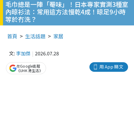
毛巾總是一陣「罨味」！日本專家實測3種室
內晾衫法：常用這方法慢乾4成！晾足9小時
等於冇洗？
首頁
生活話題
家居
文:
李加傑
2026.07.28
在Google追蹤
用 App 睇文
《UHK 港生活》