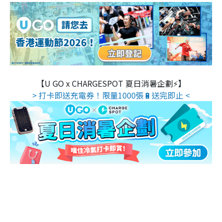
【U GO x CHARGESPOT 夏日消暑企劃⚡】
> 打卡即送充電券！限量1000張🔋送完即止 <