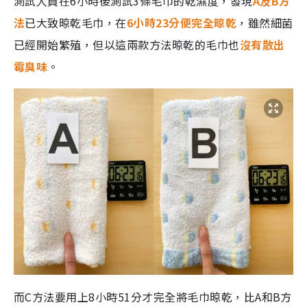
測試人員在6小時後測試3條毛巾的乾濕度，發現
A及B方
法
已大致晾乾毛巾，在
6小時23分便完全晾乾
，雖然細菌
已經開始繁殖，但以這兩款方法晾乾的毛巾也
沒有散出
霉臭味
。
而C方法要用上8小時51分才完全將毛巾晾乾，比A和B方