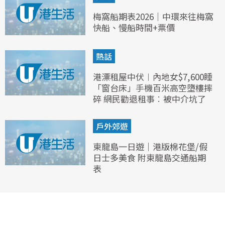
梅窩船期表2026｜中環來往梅窩
快船、慢船時間+票價
熱話
港漂租屋中伏︱內地女$7,600睡
「窗台床」手機百米高空墮樓摔
碎 網民勸退租事︰被中介坑了
戶外郊遊
東龍島一日遊｜港版棉花堡/假
日士多美食 附東龍島交通船期
表