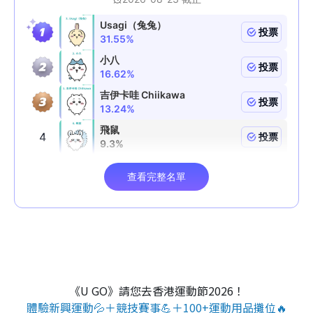
《U GO》請您去香港運動節2026！
體驗新興運動💦＋競技賽事💪＋100+運動用品攤位🔥