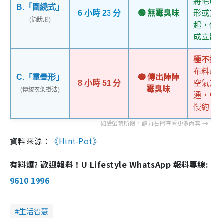
將毛巾
B.「圍繞式」
6 小時 23 分
🟢 無霉臭味
形或方
(筒狀形)
起，使
成立體
極不推
布料重
C.「重疊形」
🔴 傳出陣陣
8 小時 51 分
空氣無
霉臭味
(傳統衣架掛法)
通，乾
慢約
4
資料來源：
《Hint-Pot》
有料爆? 歡迎報料！U Lifestyle WhatsApp 報料專線:
9610 1996
生活智慧