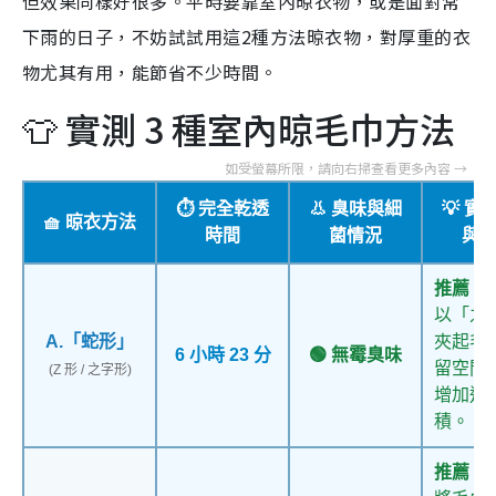
但效果同樣好很多。平時要靠室內晾衣物，或是面對常
下雨的日子，不妨試試用這2種方法晾衣物，對厚重的衣
物尤其有用，能節省不少時間。
👕 實測 3 種室內晾毛巾方法
⏱️ 完全乾透
👃 臭味與細
💡 實
🧺 晾衣方法
時間
菌情況
與
推薦：
以「之
A.「蛇形」
夾起毛
6 小時 23 分
🟢 無霉臭味
留空間
(Z 形 / 之字形)
增加通
積。
推薦：