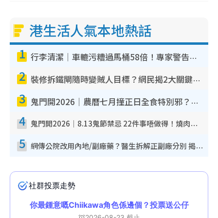
港生活人氣本地熱話
1
行李清潔｜車轆污糟過馬桶58倍！專家警告忌用酒精抹 教1招免污手除菌
2
裝修拆鐵閘隨時變賊人目標？網民揭2大關鍵用途：裝新式等於白裝？附新舊鐵閘分別
3
鬼門開2026｜農曆七月撞正日全食特別邪？專家警告切忌做一事！揭4大禁忌+2招保平安
4
鬼門開2026｜8.13鬼節禁忌 22件事唔做得！燒肉、刺身要少食？半夜勿吹口哨/打呢個電話
5
網傳公院改用內地/副廠藥？醫生拆解正副廠分別 揭4類人換藥隨時出事