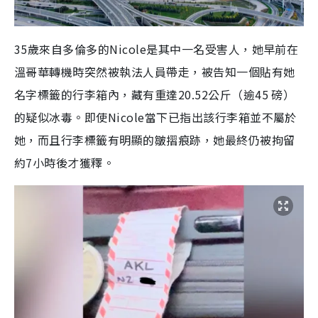
35歲來自多倫多的Nicole是其中一名受害人，她早前在
溫哥華轉機時突然被執法人員帶走，被告知一個貼有她
名字標籤的行李箱內，藏有重達20.52公斤（逾45 磅）
的疑似冰毒。即使Nicole當下已指出該行李箱並不屬於
她，而且行李標籤有明顯的皺摺痕跡，她最終仍被拘留
約7小時後才獲釋。