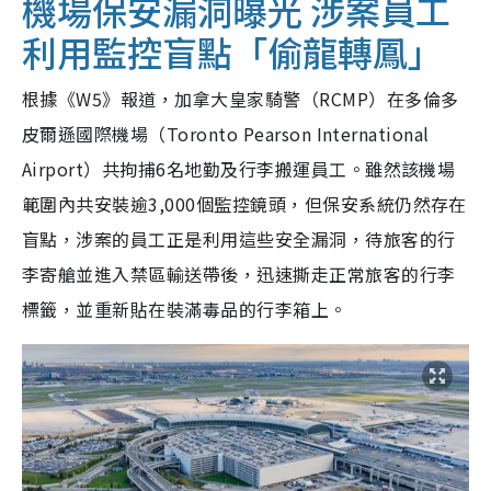
機場保安漏洞曝光 涉案員工
利用監控盲點「偷龍轉鳳」
根據《W5》報道，加拿大皇家騎警（RCMP）在多倫多
皮爾遜國際機場（Toronto Pearson International
Airport）共拘捕6名地勤及行李搬運員工。雖然該機場
範圍內共安裝逾3,000個監控鏡頭，但保安系統仍然存在
盲點，
涉案的員工正是利用這些安全漏洞，待旅客的行
李寄艙並進入禁區輸送帶後，迅速撕走正常旅客的行李
標籤，並重新貼在裝滿毒品的行李箱上。