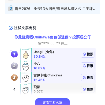
5
捐書2026︱全港13大捐書/賣書地點懶人包 二手課本最高$150＋舊書換免費咖啡/戲票