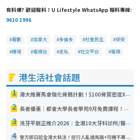
有料爆? 歡迎報料！U Lifestyle WhatsApp 報料專線:
9610 1996
著數
加拿大
多倫多
社會民生
保安
機場
電視台
走私
社交平台
電視
港生活社會話題
1
港大推賽馬會強化骨骼計劃！$100骨質密度X光檢查 完成免費運動訓練送超市禮券！附參加資格
2
長者優惠｜都會大學長者學苑9月免費課程！多媒體/微電影創作/網絡安全 附報名方法教學
3
洗牙平靚正推介2026︱全港10大牙科診所/醫院懶人包 夜診至8點/鎮靜潔牙/醫療券適用
4
警方即日起全港大執法！捉行人亂過馬路+司機不專注駕駛！亂過馬路罰$2000