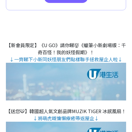
【新會員限定】《U GO》請你睇👹《蠟筆小新劇場版：千
奇百怪！我的妖怪假期》！
↓一齊睇下小新同妖怪朋友們點樣聯手拯救屋企人啦↓
【送您🐯】韓國超人氣文創品牌MUZIK TIGER 冰感風扇！
↓將萌虎嘅慵懶療癒帶返屋企↓