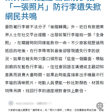
「一張照片」防行李遺失掀
網民共鳴
要防範行李被不法分子「偷龍轉鳳」外，近日有旅遊業
界人士在社交平台提醒，出發前幫行李箱拍一張「全身
照」，在關鍵時刻同樣能救你一命。不少旅客經歷過飛
抵目的地後，在行李帶等到最後卻發現遺失行李的狀
況。如果在報失時只靠口頭形容「這是一個霧面、帶點
刮痕的灰藍色行李箱」，往往會因語言溝通或主觀認知
差異而浪費大量時間。如果此時能直接拿出手機展示行
李箱的清晰照片，地勤人員便能一秒比對顏色、材質和
特殊吊牌，找回行李的速度絕對會快上數倍。