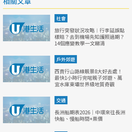
相關文章
社會
旅行突發狀況攻略︱行李延誤點
樣賠？去到機場先知護照過期？
14個應變教學一文睇清
戶外郊遊
西貢行山路線靚景8大好去處！
最快1小時行完啱親子郊遊、萬
宜水庫東壩世界級地質奇觀
交通
長洲船期表2026｜中環來往長洲
快船、慢船時間+票價