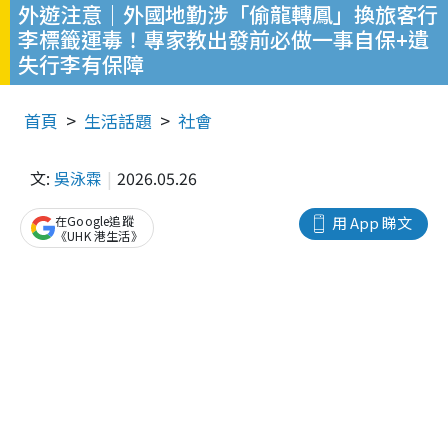
外遊注意｜外國地勤涉「偷龍轉鳳」換旅客行
李標籤運毒！專家教出發前必做一事自保+遺
失行李有保障
首頁
生活話題
社會
文:
吳泳霖
2026.05.26
在Google追蹤
用 App 睇文
《UHK 港生活》