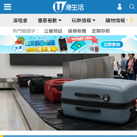
演唱會
優惠著數
玩樂情報
購物情報
熱門關鍵字：
公屋熱話
娛樂新聞
定期存款