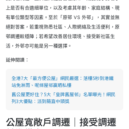
上是否有合適細單位，以及考慮其年齡、家庭結構、現
有單位類型等因素。至於「原邨 VS 外邨」，其實並無
絕對答案，若重視熟悉社區、人際網絡及生活便利，原
邨調遷較穩陣；若希望改善居住環境、接受新社區生
活，外邨亦可能是另一種選擇。
延伸閱讀：
全港7大「最方便公屋」網民嚴選：落樓5秒到港鐵
站免淋雨、呢條屋邨贏晒私樓
舊公屋更好住？5大「皇牌舊屋邨」名單曝光！網民
列3大優點︰派到簡直中頭獎
公屋寬敞戶調遷｜接受調遷