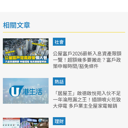
相關文章
社會
公屋富戶2026最新入息資產限額
一覽！超額幾多要搬走？富戶政
策申報時間/豁免條件
熱話
「居屋王」啟德啟悅苑入伙不足
一年淪甩漏之王！插頭噴火花致
大停電 多戶業主全屋家電報銷
理財