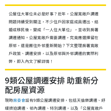
公屋住大單位未必是好事？近年，公屋寬敞戶調遷
問題持續受到關注，不少住戶因家庭成員遷出、結
婚或移民後，變成「一人住大單位」，並收到房署
調遷通知。公屋寬敞戶需要調遷，究竟應選擇留在
原邨，還是搬往外邨重新開始？下文整理房署寬敞
戶政策、調遷安排，以及原邨與外邨調遷的實際利
弊，即入內文了解詳情！
9類公屋調遷安排 助重新分
配房屋資源
現時
房委會
設有9類公屋調遷安排，包括天倫樂調遷、紓
緩擠迫調遷、邨內調遷、特別調遷，以及「公屋寬敞戶