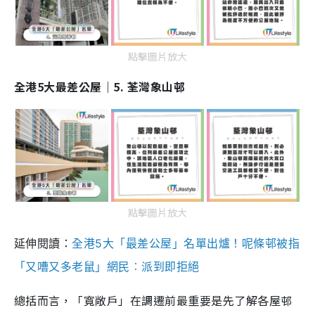
點擊圖片放大
全港5大最差公屋｜5. 荃灣象山邨
點擊圖片放大
延伸閱讀：
全港5大「最差公屋」名單出爐！呢條邨被指
「又嘈又多老鼠」網民︰派到即拒絕
總括而言，「寬敞戶」在調遷前最重要是先了解各屋邨