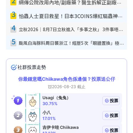
2
網傳公院改用內地/副廠藥？醫生拆解正副廠分別 揭4類人換藥隨時出事
3
怕蟲人士夏日救星！日本3COINS爆紅驅蟲神器$45起 1招「全程免觸碰」輕鬆搞定小強
4
立秋2026｜8月7日立秋進入「多事之秋」 3件事唔做得！專家教6招開運 清枱頭／銀包納氣接好運
5
颱風白海豚料周日襲浙江！經歷5次「眼牆置換」極罕見 成登陸內地最長途颱風