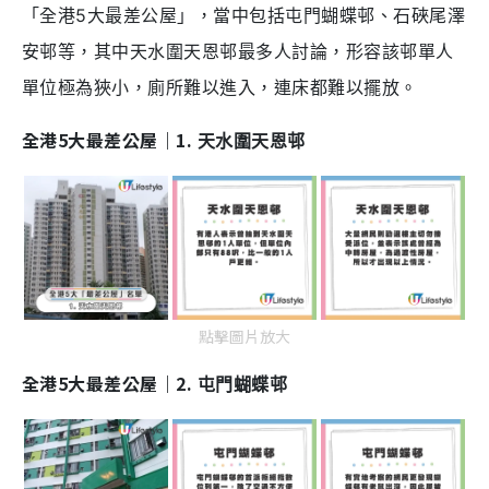
「全港5大最差公屋」，當中包括屯門蝴蝶邨、石硤尾澤
安邨等，其中天水圍天恩邨最多人討論，形容該邨單人
單位極為狹小，廁所難以進入，連床都難以擺放。
全港5大最差公屋｜1.
天水圍天恩邨
點擊圖片放大
全港5大最差公屋｜2.
屯門蝴蝶邨