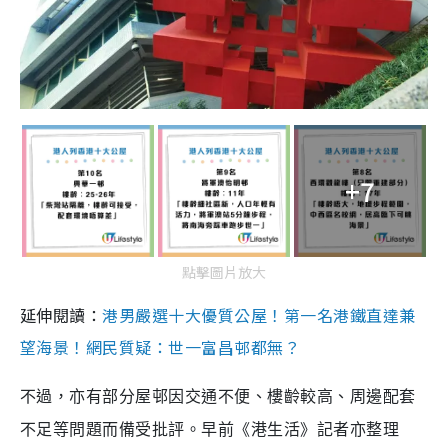
+7
點擊圖片放大
延伸閱讀：
港男嚴選十大優質公屋！第一名港鐵直達兼
望海景！網民質疑：世一富昌邨都無？
不過，亦有部分屋邨因交通不便、樓齡較高、周邊配套
不足等問題而備受批評。早前《港生活》記者亦整理