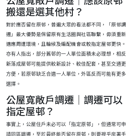
搬還是選其他村？
對於應否留在原邨，普遍大眾的看法都不同，「原邨調
遷」最大優勢是保留原有生活圈與社區聯繫，毋須重新
適應周遭環境，且輪候及編配機會或較指定屋邨更快。
亦有人指出，部分舊邨的一人單位面積未必理想，相反
新落成屋邨可能提供較新設計、較佳配套，甚至交通更
方便，若原邨缺乏合適一人單位，外區反而可能有更多
選擇。
公屋寬敞戶調遷｜調遷可以
指定屋邨？
事實上，公屋住戶未必可以「指定原邨」，但通常可申
請同區調遷，至於最終能否留在原邨，則要視乎房署手