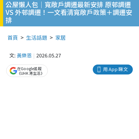
公屋懶人包｜寬敞戶調遷最新安排 原邨調遷
VS 外邨調遷！一文看清寬敞戶政策＋調遷安
排
首頁
生活話題
家居
文:
黃樂恩
2026.05.27
在Google追蹤
用 App 睇文
《UHK 港生活》