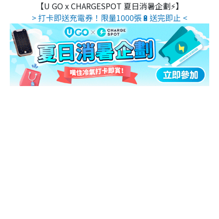
【U GO x CHARGESPOT 夏日消暑企劃⚡】
> 打卡即送充電券！限量1000張🔋送完即止 <