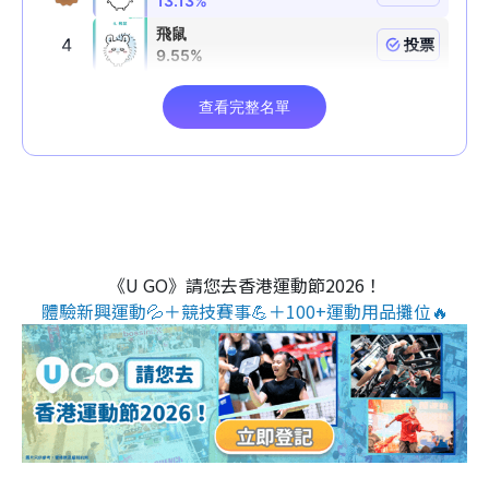
《U GO》請您去香港運動節2026！
體驗新興運動💦＋競技賽事💪＋100+運動用品攤位🔥