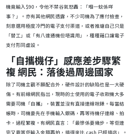
機竟輸入$90，令他不禁谷氣怒轟：「嗰一蚊係咩
事？」。亦有其他網民透露，不少司機為了應付檢查，
刻意選用極度冷門的電子支付渠道，或者推塘自己只是
「替工」或「有八達通機但唔識用」，種種藉口讓電子
支付形同虛設。
「自攜機仔」感應差步驟繁
複 網民：落後過周邊國家
除了司機主觀不願配合外，硬件設計的缺陷也是一大硬
傷。有前線網民指出，現時的士使用的電子收款機大多
需要司機「自攜」，裝置並沒有直接連線咪錶。每當結
帳時，司機要先在手機輸入銀碼，再等待機仔連線、拍
卡，過程繁複。有網民直言：「最慘係要幾步，等佢連
完又要等佢輸入金額再拍，搞得來比 cash 已經搞店」。