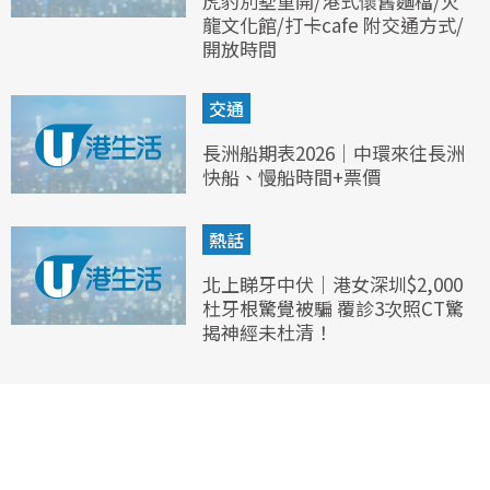
虎豹別墅重開/港式懷舊麵檔/火
龍文化館/打卡cafe 附交通方式/
開放時間
交通
長洲船期表2026｜中環來往長洲
快船、慢船時間+票價
熱話
北上睇牙中伏｜港女深圳$2,000
杜牙根驚覺被騙 覆診3次照CT驚
揭神經未杜清！