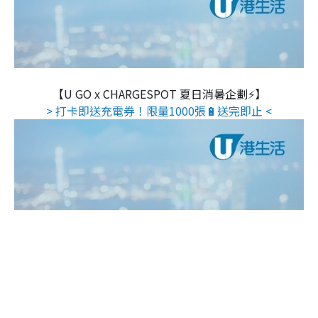
【U GO x CHARGESPOT 夏日消暑企劃⚡】
> 打卡即送充電券！限量1000張🔋送完即止 <