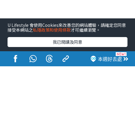
U Lifestyle 會使用Cookies來改善您的網站體驗，請確定您同意
接受本網站之
私隱政策和使用條款
才可繼續瀏覽。
我已閱讀及同意
本週好去處
港玩港食港生活
活動展覽
市集
開倉
尖沙咀好去處
銅鑼灣好去處