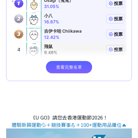
《U GO》請您去香港運動節2026！
體驗新興運動💦＋競技賽事💪＋100+運動用品攤位🔥