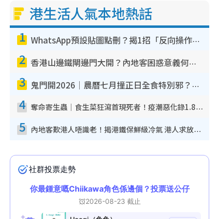
港生活人氣本地熱話
1
WhatsApp預設貼圖點刪？揭1招「反向操作」還原簡潔介面 附3步實測教學
2
香港山邊鐵閘邊門大開？內地客困惑意義何在！網民神回覆：呢種叫法理性防禦
3
鬼門開2026｜農曆七月撞正日全食特別邪？專家警告切忌做一事！揭4大禁忌+2招保平安
4
奪命寄生蟲｜食生菜狂瀉首現死者！疫潮惡化錄1.8萬宗病例 揭洗菜3大謬誤
5
內地客歎港人唔識老！揭港鐵保鮮級冷氣 港人求放過：咪投訴