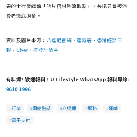
果的士行業繼續「唔見棺材唔流眼淚」，長遠只會被消
費者徹底拋棄。
資料及圖片來源：
八達通官網
、
運輸署
、
香港經濟日
報
、
Uber
、
連登討論區
有料爆? 歡迎報料！U Lifestyle WhatsApp 報料專線:
9610 1996
行業
網絡熱話
八達通
服務
運輸
電子支付