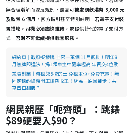
在法律條文上，這項新規不容許任何灰色地帶，若司機
無合理辯解而違反規例，最高可
被處罰款港幣 5,000 元
及監禁 6 個月
。官方指引甚至特別註明，
若電子支付裝
置損壞，司機必須盡快維修
，或提供替代的電子支付方
式，
否則不可繼續提供載客服務
。
網約車｜政府擬發牌 上限一萬個 11月起批！明年8
月無牌即違法！揭1類車主中籤率極高 年費交4位數
兼職副業｜時租$65揸的士 免租車位+免費充電！無
固定租約隨時開車賺夠收工！網民一原因卻步：共
享單車翻版？
網民親歷「呃齊頭」：跳錶
$89硬要入$90？