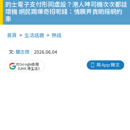
的士電子支付形同虛設？港人呻司機次次都話
壞機 網民踢爆奇招呃錢：情願畀貴啲搭網約
車
首頁
生活話題
熱話
文:
關志傑
2026.06.04
在Google追蹤
用 App 睇文
《UHK 港生活》