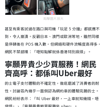
點擊圖片放大
甚至有乘客試過在路口與司機「玩足 5 分鐘」都感應不
到，令人崩潰。反觀日本、澳門或歐洲等地，雖然同樣
是停錶後在 POS 機入數，但網絡和硬件流暢度高得多，
網民不禁感嘆：「唔知點解就係香港特別麻煩」。
寧願畀貴少少買服務！網民
齊高呼：都係叫Uber最好
的士電子支付體驗的不確定性，徹底磨滅了消費者的耐
性。討論區內幾乎一面倒認為網約車的體驗完勝的士。
網民紛紛表示：「叫 Uber 最好，一上車就知幾錢，唔
使煩」、「寧願畀貴啲買服務坐 uber」。