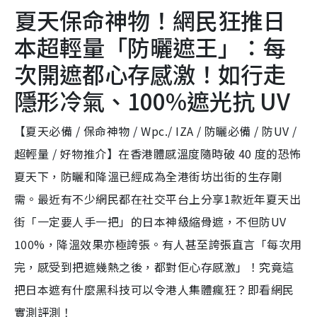
夏天保命神物！網民狂推日
本超輕量「防曬遮王」：每
次開遮都心存感激！如行走
隱形冷氣、100%遮光抗 UV
【夏天必備 / 保命神物 / Wpc./ IZA / 防曬必備 / 防UV /
超輕量 / 好物推介】在香港體感溫度隨時破 40 度的恐怖
夏天下，防曬和降溫已經成為全港街坊出街的生存剛
需。最近有不少網民都在社交平台上分享1款近年夏天出
街「一定要人手一把」的日本神級縮骨遮，不但防UV
100%，降溫效果亦極誇張。有人甚至誇張直言「每次用
完，感受到把遮幾熱之後，都對佢心存感激」！究竟這
把日本遮有什麼黑科技可以令港人集體瘋狂？即看網民
實測評測！