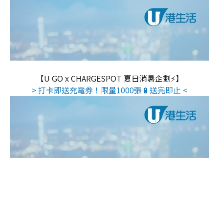
【U GO x CHARGESPOT 夏日消暑企劃⚡】
> 打卡即送充電券！限量1000張🔋送完即止 <