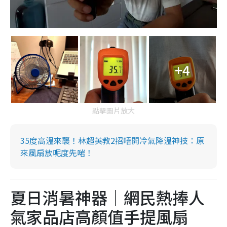
+4
點擊圖片放大
35度高溫來襲！林超英教2招唔開冷氣降溫神技：原
來風扇放呢度先啱！
夏日消暑神器｜網民熱捧人
氣家品店高顏值手提風扇