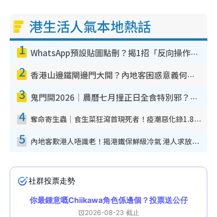
港生活人氣本地熱話
1
WhatsApp預設貼圖點刪？揭1招「反向操作」還原簡潔介面 附3步實測教學
2
香港山邊鐵閘邊門大開？內地客困惑意義何在！網民神回覆：呢種叫法理性防禦
3
鬼門開2026｜農曆七月撞正日全食特別邪？專家警告切忌做一事！揭4大禁忌+2招保平安
4
奪命寄生蟲｜食生菜狂瀉首現死者！疫潮惡化錄1.8萬宗病例 揭洗菜3大謬誤
5
內地客歎港人唔識老！揭港鐵保鮮級冷氣 港人求放過：咪投訴