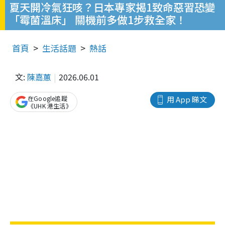
夏天開冷氣狂咳？日本專家揭1致命惡習恐變
「霉菌溫床」 關機前多做1步救全家！
首頁
生活話題
熱話
文:
陳嘉蕙
2026.06.01
在Google追蹤
用 App 睇文
《UHK 港生活》