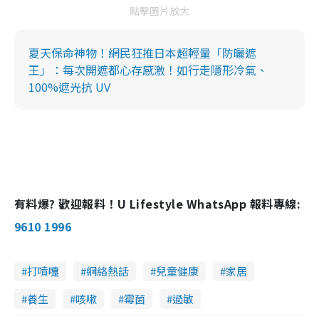
點擊圖片放大
夏天保命神物！網民狂推日本超輕量「防曬遮
王」：每次開遮都心存感激！如行走隱形冷氣、
100%遮光抗 UV
有料爆? 歡迎報料！U Lifestyle WhatsApp 報料專線:
9610 1996
打噴嚏
網絡熱話
兒童健康
家居
養生
咳嗽
霉菌
過敏