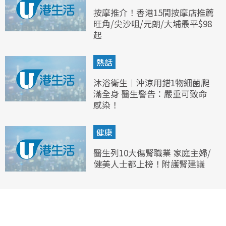
按摩推介！香港15間按摩店推薦
旺角/尖沙咀/元朗/大埔最平$98
起
熱話
沐浴衛生︱沖涼用錯1物細菌爬
滿全身 醫生警告：嚴重可致命
感染！
健康
醫生列10大傷腎職業 家庭主婦/
健美人士都上榜！附護腎建議