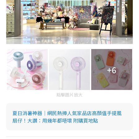
+6
點擊圖片放大
夏日消暑神器｜網民熱捧人氣家品店高顏值手提風
扇仔！大讚：用幾年都唔壞 附購買地點