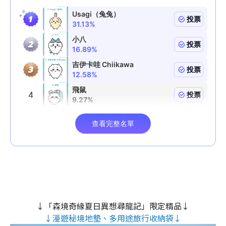
↓「森境奇緣夏日異想尋龍記」限定精品↓
↓漫遊秘境地墊、多用途旅行收納袋↓