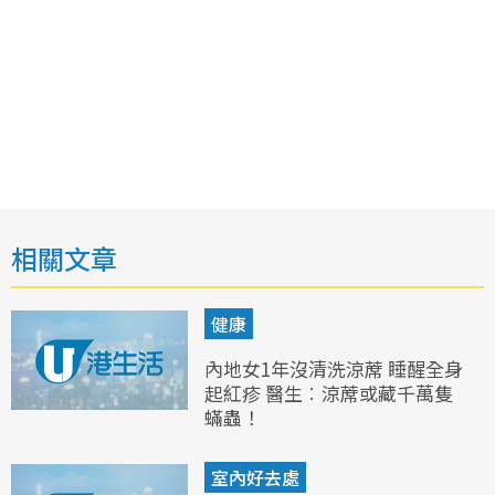
相關文章
健康
內地女1年沒清洗涼蓆 睡醒全身
起紅疹 醫生︰涼蓆或藏千萬隻
蟎蟲！
室內好去處