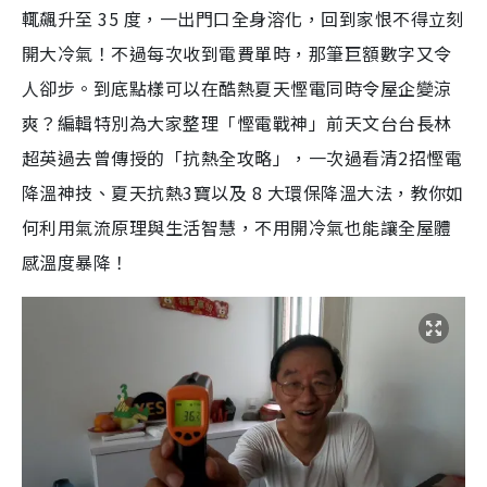
輒飆升至 35 度，一出門口全身溶化，回到家恨不得立刻
開大冷氣！不過每次收到電費單時，那筆巨額數字又令
人卻步。到底點樣可以在酷熱夏天慳電同時令屋企變涼
爽？編輯特別為大家整理「慳電戰神」前天文台台長林
超英過去曾傳授的「抗熱全攻略」，一次過看清2招慳電
降溫神技、夏天抗熱3寶以及 8 大環保降溫大法，教你如
何利用氣流原理與生活智慧，不用開冷氣也能讓全屋體
感溫度暴降！