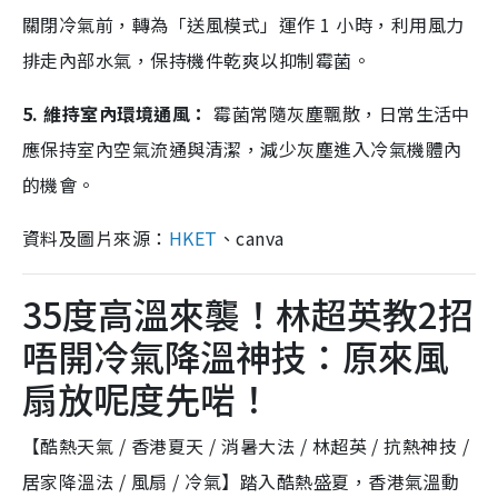
關閉冷氣前，轉為「送風模式」運作 1 小時，利用風力
排走內部水氣，保持機件乾爽以抑制霉菌。
5. 維持室內環境通風：
霉菌常隨灰塵飄散，日常生活中
應保持室內空氣流通與清潔，減少灰塵進入冷氣機體內
的機會。
資料及圖片來源：
HKET
、canva
35度高溫來襲！林超英教2招
唔開冷氣降溫神技：原來風
扇放呢度先啱！
【酷熱天氣 / 香港夏天 / 消暑大法 / 林超英 / 抗熱神技 /
居家降溫法 / 風扇 / 冷氣】踏入酷熱盛夏，香港氣溫動