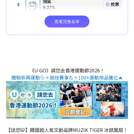
《U GO》請您去香港運動節2026！
體驗新興運動💦＋競技賽事💪＋100+運動用品攤位🔥
【送您🐯】韓國超人氣文創品牌MUZIK TIGER 冰感風扇！