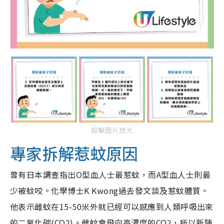
點擊圖片放大
專家拆解惹蚊原因
曾有日本調查指出O型血人士最惹蚊，而A型血人士則最
少被蚊咬。化學博士K Kwong過去發文談及惹蚊體質。
他表示雌蚊在15-50米外就已經可以感應到人類呼吸出來
的二氧化碳(CO2)。雌蚊會飛向高濃度的CO2，所以新陳