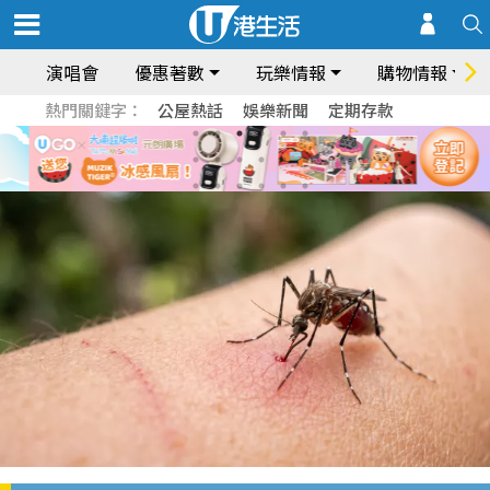
演唱會
優惠著數
玩樂情報
購物情報
熱門關鍵字：
公屋熱話
娛樂新聞
定期存款