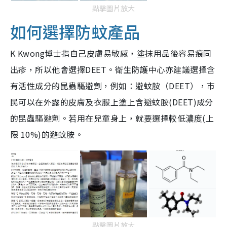
點擊圖片放大
如何選擇防蚊產品
K Kwong博士指自己皮膚易敏感，塗抹用品後容易痕同
出疹，所以他會選擇DEET。衛生防護中心亦建議選擇含
有活性成分的昆蟲驅避劑，例如：避蚊胺（DEET），市
民可以在外露的皮膚及衣服上塗上含避蚊胺(DEET)成分
的昆蟲驅避劑。若用在兒童身上，就要選擇
較低濃度(上
限 10%)的避蚊胺。
點擊圖片放大