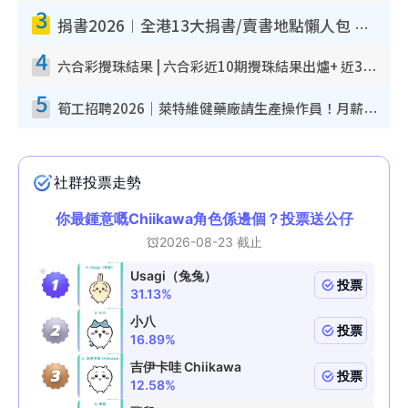
3
捐書2026︱全港13大捐書/賣書地點懶人包 二手課本最高$150＋舊書換免費咖啡/戲票
4
六合彩攪珠結果 | 六合彩近10期攪珠結果出爐+ 近30期最旺熱門中獎號碼
5
筍工招聘2026｜萊特維健藥廠請生產操作員！月薪高達$1.7萬 冷氣廠房/五天工作/保證雙糧