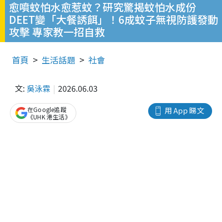
愈噴蚊怕水愈惹蚊？研究驚揭蚊怕水成份
DEET變「大餐誘餌」！6成蚊子無視防護發動
攻擊 專家教一招自救
首頁
生活話題
社會
文:
吳泳霖
2026.06.03
在Google追蹤
用 App 睇文
《UHK 港生活》