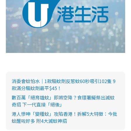
消委會蚊怕水｜1款驅蚊劑反惹蚊60秒吸引102隻 9
款滿分驅蚊劑最平$45！
數百萬「絕育雄蚊」即將空降？食環署擬祭出滅蚊
奇招 下一代直接「絕後」
港人慘呻「變種蚊」攻陷香港！拆解5大特徵：今批
蚊醒咗好多 附4大滅蚊神招