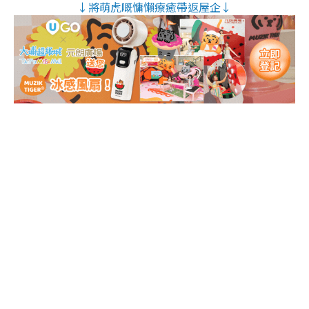
↓將萌虎嘅慵懶療癒帶返屋企↓