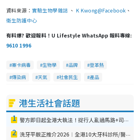
資料來源：
實驗生物學雜誌
、
K Kwong@Facebook
、
衛生防護中心
有料爆? 歡迎報料！U Lifestyle WhatsApp 報料專線:
9610 1996
寨卡病毒
生物學
品牌
登革熱
傳染病
天氣
社會民生
產品
港生活社會話題
1
警方即日起全港大執法！捉行人亂過馬路+司機不專注駕駛！亂過馬路罰$2000
2
洗牙平靚正推介2026︱全港10大牙科診所/醫院懶人包 夜診至8點/鎮靜潔牙/醫療券適用