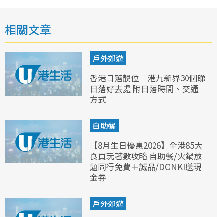
相關文章
戶外郊遊
香港日落靚位｜港九新界30個睇
日落好去處 附日落時間、交通
方式
自助餐
【8月生日優惠2026】全港85大
食買玩著數攻略 自助餐/火鍋放
題同行免費＋誠品/DONKI送現
金券
戶外郊遊