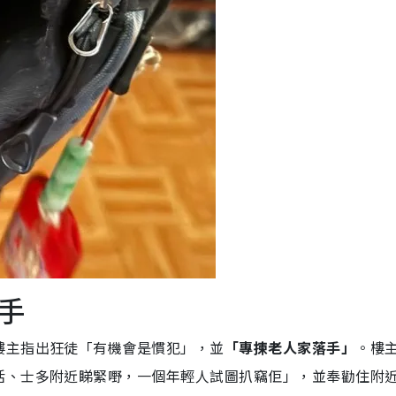
手
樓主指出狂徒「有機會是慣犯」，並
「專揀老人家落手」
。樓
活、士多附近睇緊嘢，一個年輕人試圖扒竊佢」，並奉勸住附