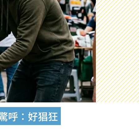
坊驚呼：好猖狂