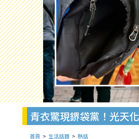
青衣驚現鎅袋黨！光天化
首頁
生活話題
熱話