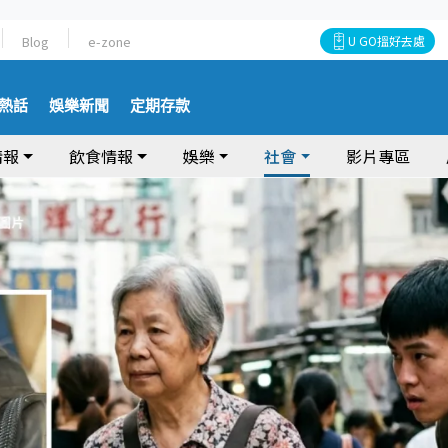
Blog
e-zone
U GO搵好去處
熱話
娛樂新聞
定期存款
情報
飲食情報
娛樂
社會
影片專區