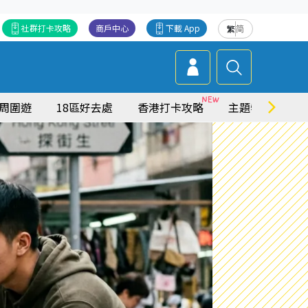
社群打卡攻略
商戶中心
下載 App
繁
简
周圍遊
18區好去處
香港打卡攻略
主題特集