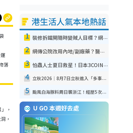
港生活人氣本地熱話
1
袋
裝修拆鐵閘隨時變賊人目標？網民揭2大關鍵用途：裝新式等於白裝？附新舊鐵閘分別
2
網傳公院改用內地/副廠藥？醫生拆解正副廠分別 揭4類人換藥隨時出事
幸運
3
物落
怕蟲人士夏日救星！日本3COINS爆紅驅蟲神器$45起 1招「全程免觸碰」輕鬆搞定小強
4
立秋2026｜8月7日立秋進入「多事之秋」 3件事唔做得！專家教6招開運 清枱頭／銀包納氣接好運
5
颱風白海豚料周日襲浙江！經歷5次「眼牆置換」極罕見 成登陸內地最長途颱風
U GO 本週好去處
黨」，
大洞，