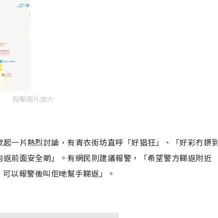
點擊圖片放大
掀起一片熱烈討論，有青衣街坊直呼「好猖狂」、「好彩冇鎅
向返前面安全啲」。有網民則建議報警，「希望警方睇返附近
V，可以報警後叫佢哋幫手睇返」。