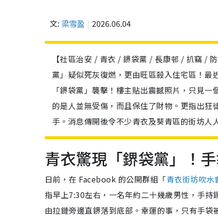
文:
梁雪盈
2026.06.04
【社區治安 / 青衣 / 鎅袋黨 / 長康邨 / 
黨」疑似死灰復燃，更由旺區殺入住宅區！最近，
「鎅袋黨」襲擊！樓主貼出震撼照片，只見一
的是人並無受傷，而且保住了財物。更指出狂
手。消息傳開後令不少青衣及葵青區的街坊人
青衣驚現「鎅袋黨」！手
日前，在 Facebook 的公開群組「
青衣街坊吹水
指早上7:30左右，一名年約二十幾歲男性，手
由拉鏈旁邊直鎅落到底部。幸運的事，只有手袋