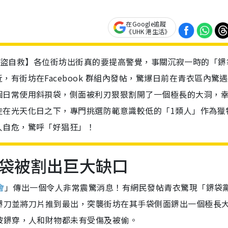
在Google追蹤
《UHK 港生活》
扒竊 / 防盜自救】各位街坊出街真的要提高警覺，事關沉寂一時的「鎅
有街坊在Facebook 群組內發帖，驚爆日前在青衣區內驚遇
個日常使用斜孭袋，側面被利刃狠狠割開了一個極長的大洞，
徒在光天化日之下，專門挑選防範意識較低的「1類人」作為獵
人自危，驚呼「好猖狂」！
袋被割出巨大缺口
會
」傳出一個令人非常震驚消息！有網民發帖青衣驚現「鎅袋
持鎅刀並將刀片推到最出，突襲街坊在其手袋側面鎅出一個極長
被鎅穿，人和財物都未有受傷及被偷。