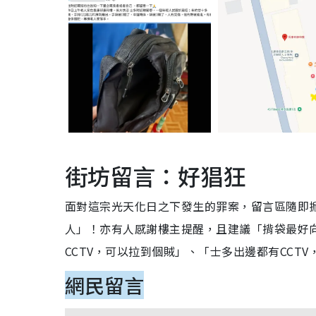
街坊留言：好猖狂
面對這宗光天化日之下發生的罪案，留言區隨即
人」！亦有人感謝樓主提醒，且建議「揹袋最好
CCTV，可以拉到個賊」、「士多出邊都有CCT
網民留言