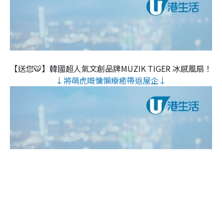
【送您🐯】韓國超人氣文創品牌MUZIK TIGER 冰感風扇！
↓將萌虎嘅慵懶療癒帶返屋企↓