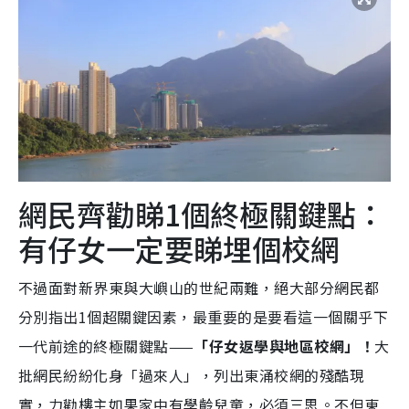
網民齊勸睇1個終極關鍵點：
有仔女一定要睇埋個校網
不過面對新界東與大嶼山的世紀兩難，絕大部分網民都
分別指出1個超關鍵因素，最重要的是要看這一個關乎下
一代前途的終極關鍵點——
「仔女返學與地區校網」！
大
批網民紛紛化身「過來人」，列出東涌校網的殘酷現
實，力勸樓主如果家中有學齡兒童，必須三思。不但東