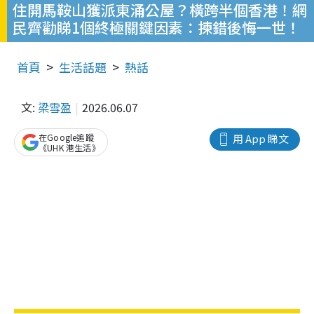
住開馬鞍山獲派東涌公屋？橫跨半個香港！網
民齊勸睇1個終極關鍵因素：揀錯後悔一世！
首頁
生活話題
熱話
文:
梁雪盈
2026.06.07
在Google追蹤
用 App 睇文
《UHK 港生活》