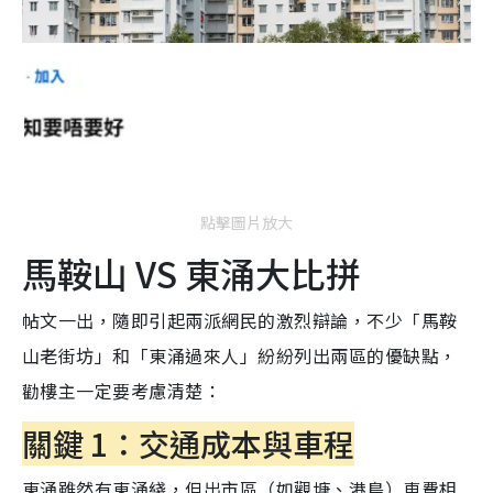
點擊圖片放大
馬鞍山 VS 東涌大比拼
帖文一出，隨即引起兩派網民的激烈辯論，不少「馬鞍
山老街坊」和「東涌過來人」紛紛列出兩區的優缺點，
勸樓主一定要考慮清楚：
關鍵 1：交通成本與車程
東涌雖然有東涌綫，但出市區（如觀塘、港島）車費相