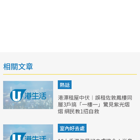
相關文章
熱話
港漂租屋中伏︱誤租佐敦鳳樓同
層3戶搞「一樓一」驚見紫光熠
熠 網民教1招自救
室內好去處