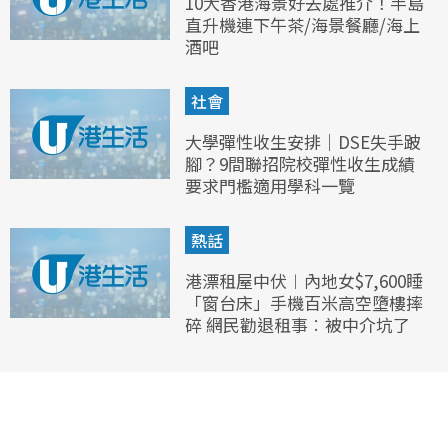
10大香港海景好去處推介！半島
直升機連下午茶/海景餐廳/海上
酒吧
社會
大學彈性收生安排｜DSE失手跛
腳？9間聯招院校彈性收生成績
要求門檻適用學科一覽
熱話
港漂租屋中伏︱內地女$7,600睡
「窗台床」手機百米高空墮樓摔
碎 網民勸退租事︰被中介坑了