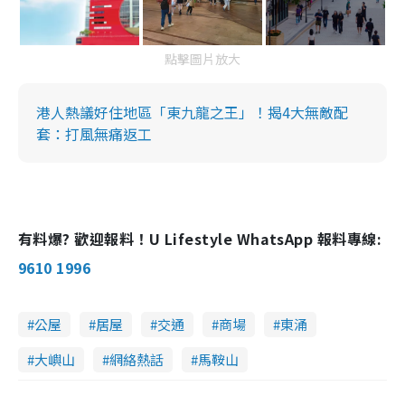
點擊圖片放大
港人熱議好住地區「東九龍之王」！揭4大無敵配
套：打風無痛返工
有料爆? 歡迎報料！U Lifestyle WhatsApp 報料專線:
9610 1996
公屋
居屋
交通
商場
東涌
大嶼山
網絡熱話
馬鞍山