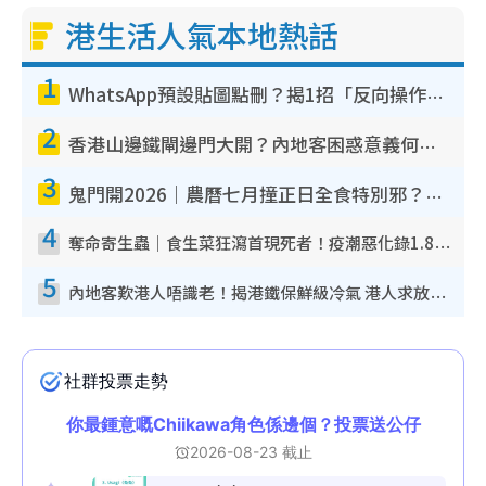
港生活人氣本地熱話
1
WhatsApp預設貼圖點刪？揭1招「反向操作」還原簡潔介面 附3步實測教學
2
香港山邊鐵閘邊門大開？內地客困惑意義何在！網民神回覆：呢種叫法理性防禦
3
鬼門開2026｜農曆七月撞正日全食特別邪？專家警告切忌做一事！揭4大禁忌+2招保平安
4
奪命寄生蟲｜食生菜狂瀉首現死者！疫潮惡化錄1.8萬宗病例 揭洗菜3大謬誤
5
內地客歎港人唔識老！揭港鐵保鮮級冷氣 港人求放過：咪投訴