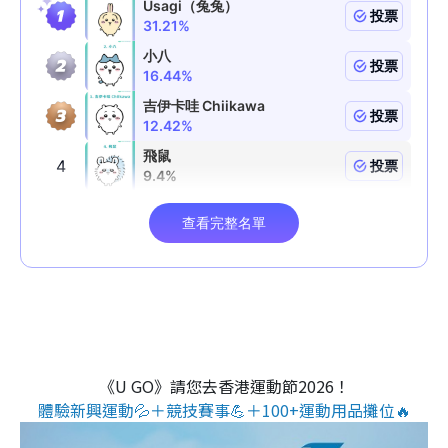
《U GO》請您去香港運動節2026！
體驗新興運動💦＋競技賽事💪＋100+運動用品攤位🔥