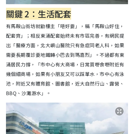
關鍵 2：生活配套
有馬鞍山街坊就勸樓主「唔好要」，稱「馬鞍山好住，
配套齊」；相反東涌配套始終未有市區完善，有網民提
出「醫療方面，北大嶼山醫院只有急症同老人科，如果
需要長期覆診要地鐵轉小巴去到瑪嘉烈」。不過都有東
涌居民力撐，「市中心有大商場，日常買嘢食嘢附近有
幾個細商場，如果有小朋友又可以踩單水，市中心有泳
池，附近又有體育館、圖書館，近大自然行山、露營、
BBQ、沙灘游水」。