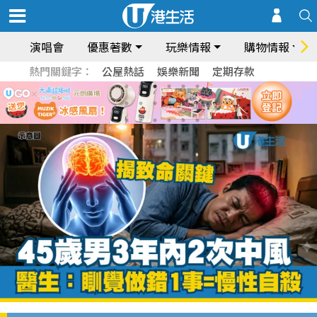
演唱會
優惠著數
玩樂情報
購物情報
熱門關鍵字：
公屋熱話
娛樂新聞
定期存款