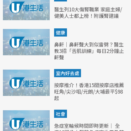
醫生列10大傷腎職業 家庭主婦/
健美人士都上榜！附護腎建議
健康
鼻鼾｜鼻鼾聲大到似雷劈？醫生
教3招「舌肌訓練」每日2分鐘止
鼾聲
室內好去處
按摩推介！香港15間按摩店推薦
旺角/尖沙咀/元朗/大埔最平$98
起
社會
急症室輪候時間即時更新｜ 全