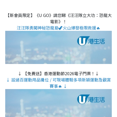
【新會員限定】《U GO》請您睇《汪汪隊立大功：恐龍大
電影》！
汪汪隊勇闖神秘恐龍島🦖火山爆發極限救援🔥
↓ 【免費送】香港運動節2026電子門票！↓
↓ 設過百運動用品攤位 / 可現場體驗多項新穎運動及觀賞
賽事🔥 ↓