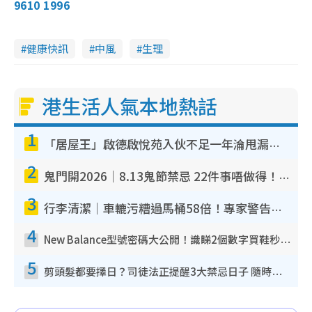
9610 1996
健康快訊
中風
生理
港生活人氣本地熱話
1
「居屋王」啟德啟悅苑入伙不足一年淪甩漏之王！插頭噴火花致大停電 多戶業主全屋家電報銷
2
鬼門開2026｜8.13鬼節禁忌 22件事唔做得！燒肉、刺身要少食？半夜勿吹口哨/打呢個電話
3
行李清潔｜車轆污糟過馬桶58倍！專家警告忌用酒精抹 教1招免污手除菌
4
New Balance型號密碼大公開！識睇2個數字買鞋秒知功能免中伏 附5大熱門鞋款
5
剪頭髮都要擇日？司徒法正提醒3大禁忌日子 隨時剪走財運！呢日剪髮恐「剪壽命」？