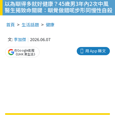
以為瞓得多就好健康？45歲男3年內2次中風
醫生揭致命關鍵：瞓覺做錯呢步形同慢性自殺
首頁
生活話題
健康
文:
李加傑
2026.06.07
在Google追蹤
用 App 睇文
《UHK 港生活》