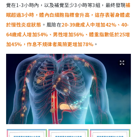
覺在1-3小時內，以及補覺至少3小時等3組，最終發現
補
眠超過3小時，體內白細胞指標會升高，這存表著身體處
於慢性炎症狀態
。風險在
20-39歲成人中增加42%、40-
64歲成人增加54%、男性增加56%、體重指數低於25增
加45%，作息不規律者風險更增加78%
。