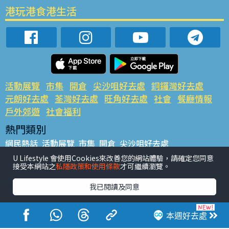
港玩港食港生活
活動展覽
市集
開倉
尖沙咀好去處
銅鑼灣好去處
元朗好去處
荃灣好去處
旺角好去處
社會
餐廳情報
戶外郊遊
社會福利
熱門類別
網民熱話
活動展覽
市集
開倉
尖沙咀好去處
銅鑼灣好去處
元朗好去處
荃灣好去處
旺角好去處
社會
U Lifestyle 會使用Cookies來改善您的網站體驗，請確定您同意
接受本網站之
私隱政策和使用條款
才可繼續瀏覽。
餐廳情報
戶外郊遊
熱門標籤
我已閱讀及同意
#UGO搵好去處
#人氣活動推介
#美食社群熱話
#親子玩樂好去處
#ULifestyle應用程式
#限時搶
本週好去處
#UJetso禮物放送
#ULifestyle商戶中心
#著數
#網絡熱話