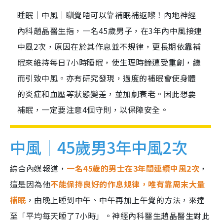
睡眠｜中風｜瞓覺唔可以靠補眠補返嚟！內地神經
內科趙晶醫生指，一名45歲男子，在3年內中風接連
中風2次，原因在於其作息並不規律，更長期依靠補
眠來維持每日7小時睡眠，使生理時鐘遭受重創，繼
而引致中風。亦有研究發現，過度的補眠會使身體
的炎症和血壓等狀態變差，並加劇衰老。因此想要
補眠，一定要注意4個守則，以保障安全。
中風｜45歲男3年中風2次
綜合內媒報道，
一名45歲的男士在3年間連續中風2次
，
這是因為他
不能保持良好的作息規律，唯有靠周末大量
補眠
，由晚上睡到中午、中午再加上午覺的方法，來達
至「平均每天睡了7小時」。神經內科醫生趙晶醫生對此