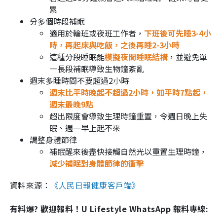
累
分多個時段補眠
適用於輪班或夜班工作者，
下班後可先睡3-4小
時，再起床與吃飯，之後再睡2-3小時
這種分段睡眠能
模擬夜間睡眠結構
，並避免單
一長段補眠導致生物鐘紊亂
週末多睡時間不要超過2小時
週末比平時晚起不超過2小時，如平時7點起，
週末最晚9點
超出限度會導致生理時鐘重置，令週日晚上失
眠、週一早上起不來
調整身體節律
補眠醒來後盡快接觸自然光以重置生理時鐘，
減少補眠對身體節律的衝擊
資料來源：
《人民日報健康客戶端》
有料爆? 歡迎報料！U Lifestyle WhatsApp 報料專線: