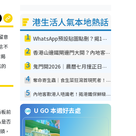
港生活人氣本地熱話
1
留意
WhatsApp預設貼圖點刪？揭1招「反向操作」還原簡潔介面 附3步實測教學
信不
2
香港山邊鐵閘邊門大開？內地客困惑意義何在！網民神回覆：呢種叫法理性防禦
驚揭
3
真的
鬼門開2026｜農曆七月撞正日全食特別邪？專家警告切忌做一事！揭4大禁忌+2招保平安
4
奪命寄生蟲｜食生菜狂瀉首現死者！疫潮惡化錄1.8萬宗病例 揭洗菜3大謬誤
5
內地客歎港人唔識老！揭港鐵保鮮級冷氣 港人求放過：咪投訴
U GO 本週好去處
桶板前
為是否
頭，