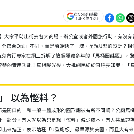
在Google追蹤
《UHK 港生活》
網絡熱話】大家平時出街去各大商場、辦公室或者外國旅行時，有沒有
「全密合O型」不同，而是前端缺了一塊、呈現U型的設計？相
就有內行專家在網上拆解了這個隱藏多年的「馬桶圈謎題」，
具智慧的實用功能！真相曝光後，大批網民紛紛直呼長知識，「
」 以為慳料？
都是開口的，和一般一體成形的圓形廁被有所不同嗎？公廁馬
計一部分，有人就以為只是想「慳料」減少成本，有人甚至認
即出來指正，表示這種「U型廁板」最早源於美國，而且大有來