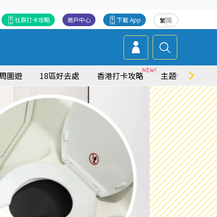
社群打卡攻略
商戶中心
下載 App
繁
简
周圍遊
18區好去處
香港打卡攻略
主題特集