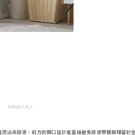
點擊圖片放大
當而沾染尿液，前方的開口設計能直接避免尿液聚積與殘留於