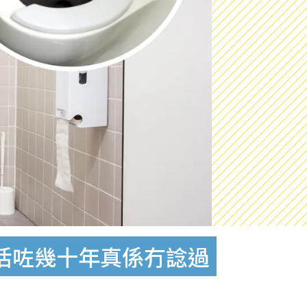
活咗幾十年真係冇諗過