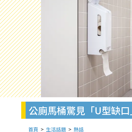
公廁馬桶驚見「U型缺口
首頁
生活話題
熱話