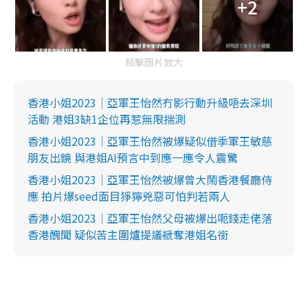
+2
點擊圖片放大
香港小姐2023｜亞軍王怡然冇影行動升級唔去深圳
活動 港姐3缺1企位再惹無限揣測
香港小姐2023｜亞軍王怡然被爆疑似借季軍王敏慈
朋友出鏡 與港姐AI預言中到應一應令人震驚
香港小姐2023｜亞軍王怡然被爆曾大鬧香港餐廳侍
應 拍片爆seed面目猙獰兇惡可怕判若兩人
香港小姐2023｜亞軍王怡然父母被爆出呃錢走佬落
香港醜聞 疑似苦主圍爐提議褫奪港姐名銜