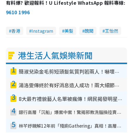
有料爆? 歡迎報料！U Lifestyle WhatsApp 報料專線:
9610 1996
香港
Instagram
美髮
醜聞
王怡然
港生活人氣娛樂新聞
1
簡淑兒染金毛剪短頭髮氣質判若兩人！嚇壞老公麥大力都認唔出：「你做咩事？」
2
湯洛雯傳終於有好消息造人成功！兩大細節曝孕味極濃惹猜測：大肚婆先會咁！
3
8大最冇禮貌藝人名單被瘋傳！網民揭發明星真面目 一致數臭呢位係無品天花板？
4
銀行高層「沉船」爆案中案！驚揭邪教洗腦操控賣淫被吞600萬 幕後黑手講多錯多
5
林芊妤親解12年前「殘廁Gathering」真相！高層解約一句話重創尊嚴至今拒返TVB