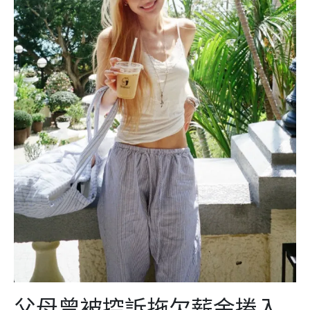
父母曾被控訴拖欠薪金捲入