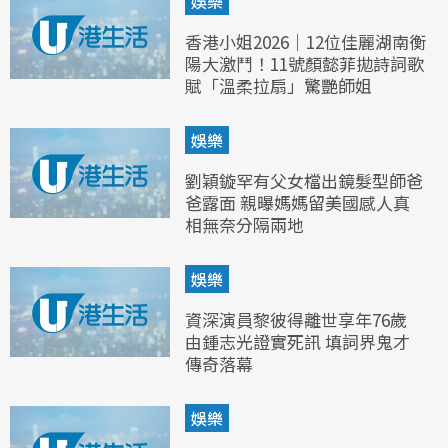
娛樂
香港小姐2026｜12位佳麗湖南衡
陽大激鬥！11號顏懿菲拋詩詞歌
賦「溫柔拉扇」驚艷師姐
娛樂
劉穎鏇罕有父女檔出鏡髮型師爸
爸露面 親曝媽媽留美國感人真
相無奈分隔兩地
娛樂
資深演員黎彼得離世享年76歲
由鍾志光證實死訊 填詞界鬼才
傳奇落幕
娛樂