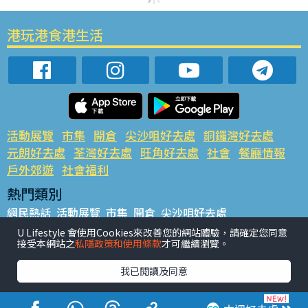
港玩港食港生活
活動展覽
市集
開倉
尖沙咀好去處
銅鑼灣好去處
元朗好去處
荃灣好去處
旺角好去處
社會
餐廳情報
戶外郊遊
社會福利
熱門類別
網民熱話
活動展覽
市集
開倉
尖沙咀好去處
銅鑼灣好去處
元朗好去處
荃灣好去處
旺角好去處
社會
U Lifestyle 會使用Cookies來改善您的網站體驗，請確定您同意
接受本網站之
私隱政策和使用條款
才可繼續瀏覽。
餐廳情報
戶外郊遊
熱門標籤
我已閱讀及同意
#UGO搵好去處
#人氣活動推介
#美食社群熱話
#親子玩樂好去處
#ULifestyle應用程式
#限時搶