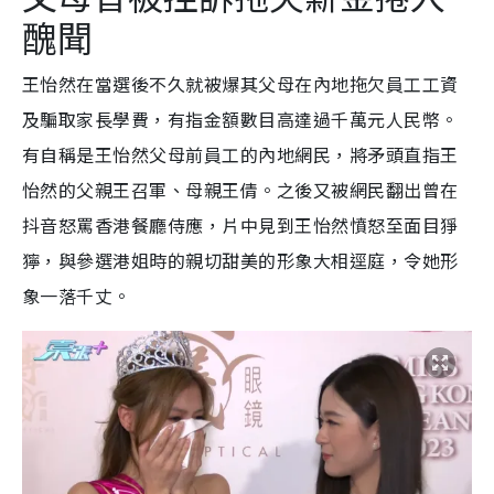
醜聞
王怡然在當選後不久就被爆其父母在內地拖欠員工工資
及騙取家長學費，有指金額數目高達過千萬元人民幣。
有自稱是王怡然父母前員工的內地網民，將矛頭直指王
怡然的父親王召軍、母親王倩。之後又被網民翻出曾在
抖音怒罵香港餐廳侍應，片中見到王怡然憤怒至面目猙
獰，與參選港姐時的親切甜美的形象大相逕庭，令她形
象一落千丈。