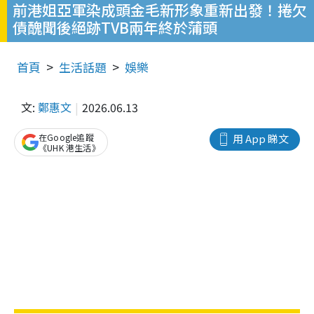
前港姐亞軍染成頭金毛新形象重新出發！捲欠
債醜聞後絕跡TVB兩年終於蒲頭
首頁
生活話題
娛樂
文:
鄭惠文
2026.06.13
在Google追蹤
用 App 睇文
《UHK 港生活》