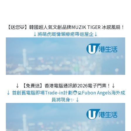
【送您🐯】韓國超人氣文創品牌MUZIK TIGER 冰感風扇！
↓將萌虎嘅慵懶療癒帶返屋企↓
↓ 【免費送】香港電腦通訊節2026電子門票！↓
↓ 首創舊電腦即場Trade-in計劃🧑‍💻Fubon Angels海外成
員將現身✨ ↓