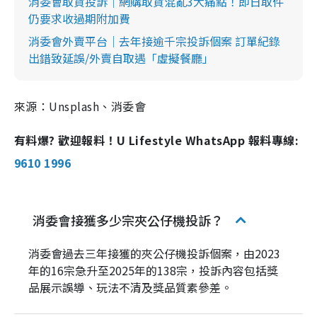
消委會取貨投訴｜網購取貨混亂3大痛點！即日取件
仍要求收過期附加費
消委會外賣平台｜去年接逾千宗投訴個案 訂單紀錄
出錯致延誤/外賣自取遇「虛擬餐廳」
來源：Unsplash、消委會
有料爆? 歡迎報料！U Lifestyle WhatsApp 報料專線:
9610 1996
消委會接獲多少宗夾公仔機投訴？
消委會過去三年接獲的夾公仔機投訴個案，由2023
年的16宗急升至2025年的138宗，投訴內容包括獎
品展示誤導、玩法不清及獎品質素參差。