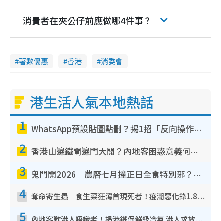
消費者在夾公仔前應做哪4件事？
著數優惠
香港
消委會
港生活人氣本地熱話
1
WhatsApp預設貼圖點刪？揭1招「反向操作」還原簡潔介面 附3步實測教學
2
香港山邊鐵閘邊門大開？內地客困惑意義何在！網民神回覆：呢種叫法理性防禦
3
鬼門開2026｜農曆七月撞正日全食特別邪？專家警告切忌做一事！揭4大禁忌+2招保平安
4
奪命寄生蟲｜食生菜狂瀉首現死者！疫潮惡化錄1.8萬宗病例 揭洗菜3大謬誤
5
內地客歎港人唔識老！揭港鐵保鮮級冷氣 港人求放過：咪投訴