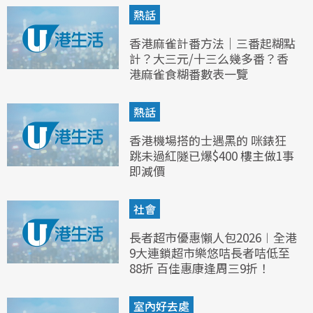
熱話
香港麻雀計番方法｜三番起糊點
計？大三元/十三么幾多番？香
港麻雀食糊番數表一覽
熱話
香港機場搭的士遇黑的 咪錶狂
跳未過紅隧已爆$400 樓主做1事
即減價
社會
長者超市優惠懶人包2026︱全港
9大連鎖超市樂悠咭長者咭低至
88折 百佳惠康逢周三9折！
室內好去處