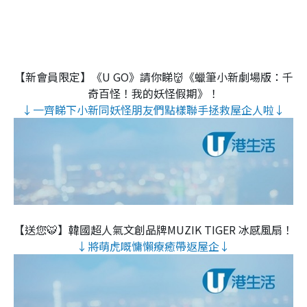
【新會員限定】《U GO》請你睇👹《蠟筆小新劇場版：千
奇百怪！我的妖怪假期》！
↓一齊睇下小新同妖怪朋友們點樣聯手拯救屋企人啦↓
【送您🐯】韓國超人氣文創品牌MUZIK TIGER 冰感風扇！
↓將萌虎嘅慵懶療癒帶返屋企↓