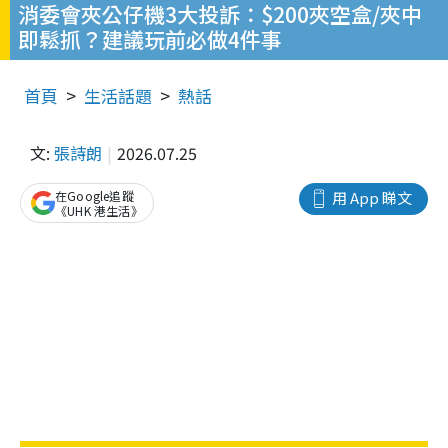
消委會夾公仔機3大投訴：$200夾空盒/夾中
即鬆抓？建議玩前必做4件事
首頁
生活話題
熱話
文:
張詩朗
2026.07.25
在Google追蹤
用 App 睇文
《UHK 港生活》