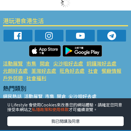
港玩港食港生活
活動展覽
市集
開倉
尖沙咀好去處
銅鑼灣好去處
元朗好去處
荃灣好去處
旺角好去處
社會
餐廳情報
戶外郊遊
社會福利
熱門類別
網民熱話
活動展覽
市集
開倉
尖沙咀好去處
銅鑼灣好去處
元朗好去處
荃灣好去處
旺角好去處
社會
U Lifestyle 會使用Cookies來改善您的網站體驗，請確定您同意
接受本網站之
私隱政策和使用條款
才可繼續瀏覽。
餐廳情報
戶外郊遊
熱門標籤
我已閱讀及同意
#UGO搵好去處
#人氣活動推介
#美食社群熱話