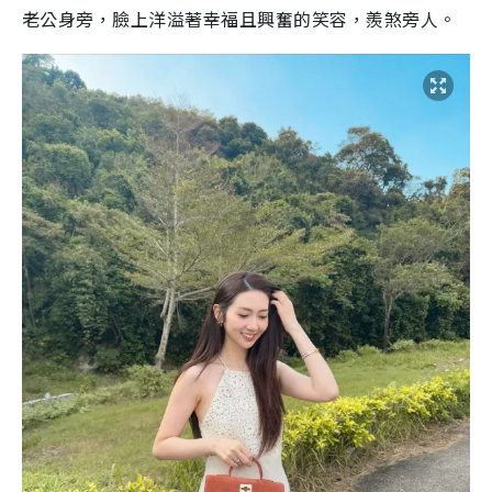
老公身旁，臉上洋溢著幸福且興奮的笑容，羨煞旁人。