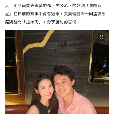
人。更令兩夫妻興奮的是，老公名下的愛駒「鴻圖新
星」在日前的賽事中勇奪冠軍，夫妻倆隨即一同盛裝出
席凱旋門「拉頭馬」，分享勝利的喜悅。