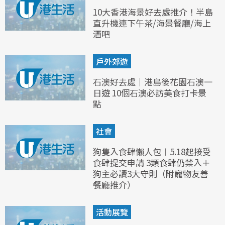
10大香港海景好去處推介！半島
直升機連下午茶/海景餐廳/海上
酒吧
戶外郊遊
石澳好去處｜港島後花園石澳一
日遊 10個石澳必訪美食打卡景
點
社會
狗隻入食肆懶人包︱5.18起接受
食肆提交申請 3類食肆仍禁入＋
狗主必讀3大守則（附寵物友善
餐廳推介）
活動展覽