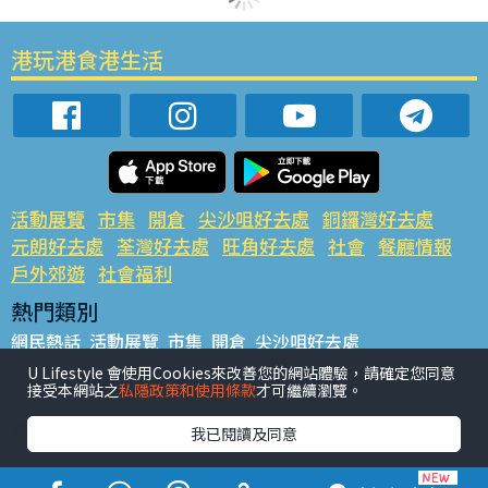
港玩港食港生活
活動展覽
市集
開倉
尖沙咀好去處
銅鑼灣好去處
元朗好去處
荃灣好去處
旺角好去處
社會
餐廳情報
戶外郊遊
社會福利
熱門類別
網民熱話
活動展覽
市集
開倉
尖沙咀好去處
銅鑼灣好去處
元朗好去處
荃灣好去處
旺角好去處
社會
U Lifestyle 會使用Cookies來改善您的網站體驗，請確定您同意
接受本網站之
私隱政策和使用條款
才可繼續瀏覽。
餐廳情報
戶外郊遊
熱門標籤
我已閱讀及同意
#UGO搵好去處
#人氣活動推介
#美食社群熱話
#親子玩樂好去處
#ULifestyle應用程式
#限時搶