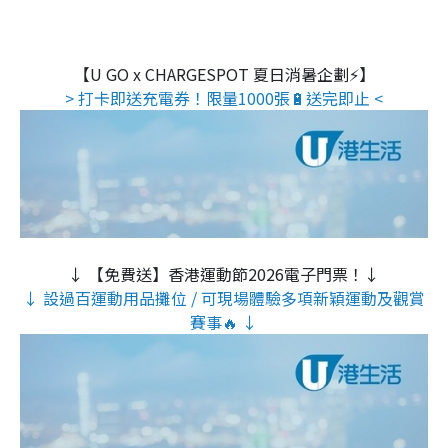
【U GO x CHARGESPOT 夏日消暑企劃⚡】
> 打卡即送充電券！限量1000張🔋送完即止 <
↓ 【免費送】香港運動節2026電子門票！↓
↓ 設過百運動用品攤位 / 可現場體驗多項新穎運動及觀賞
賽事🔥 ↓