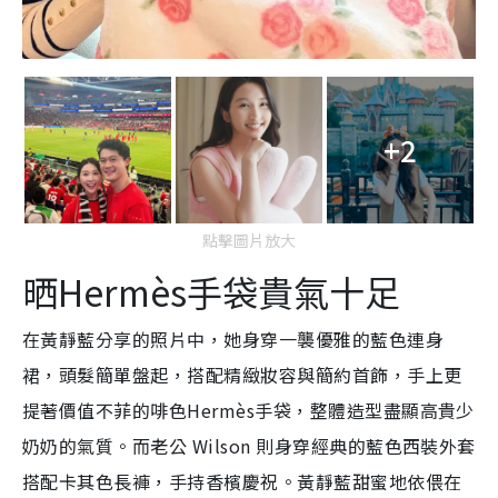
+2
點擊圖片放大
晒Hermès手袋貴氣十足
在黃靜藍分享的照片中，她身穿一襲優雅的藍色連身
裙，頭髮簡單盤起，搭配精緻妝容與簡約首飾，手上更
提著價值不菲的啡色Hermès手袋，整體造型盡顯高貴少
奶奶的氣質。而老公 Wilson 則身穿經典的藍色西裝外套
搭配卡其色長褲，手持香檳慶祝。黃靜藍甜蜜地依偎在