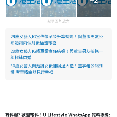
點擊圖片放大
29歲女藝人IG宣佈懷孕榮升準媽媽！與董事男友公
布婚訊兩個月後極速報喜
29歲女藝人IG晒巨鑽宣佈結婚！與董事男友拍拖一
年極速閃婚
30歲女藝人閃婚誕女後補辦過大禮！董事老公錫到
燶 奢華晒金器見證幸福
有料爆? 歡迎報料！U Lifestyle WhatsApp 報料專線: