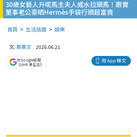
30歲女藝人升呢馬主夫人威水拉頭馬！跟實
董事老公豪晒Hermès手袋行頭超富貴
首頁
生活話題
娛樂
文:
鄭惠文
2026.06.21
在Google追蹤
用 App 睇文
《UHK 港生活》