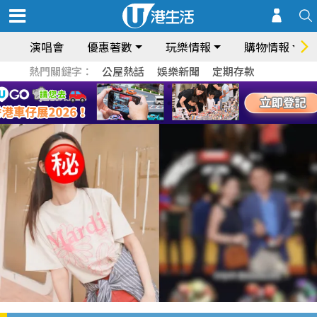
演唱會
優惠著數
玩樂情報
購物情報
熱門關鍵字：
公屋熱話
娛樂新聞
定期存款