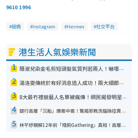
9610 1996
結婚
Instagram
Hermes
社交平台
港生活人氣娛樂新聞
1
簡淑兒染金毛剪短頭髮氣質判若兩人！嚇壞老公麥大力都認唔出：「你做咩事？」
2
湯洛雯傳終於有好消息造人成功！兩大細節曝孕味極濃惹猜測：大肚婆先會咁！
3
8大最冇禮貌藝人名單被瘋傳！網民揭發明星真面目 一致數臭呢位係無品天花板？
4
銀行高層「沉船」爆案中案！驚揭邪教洗腦操控賣淫被吞600萬 幕後黑手講多錯多
5
林芊妤親解12年前「殘廁Gathering」真相！高層解約一句話重創尊嚴至今拒返TVB