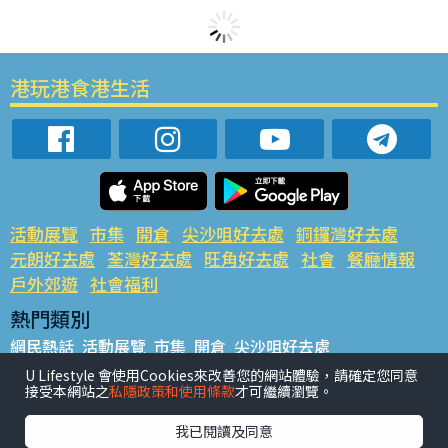
港玩港食港生活
活動展覽
市集
開倉
尖沙咀好去處
銅鑼灣好去處
元朗好去處
荃灣好去處
旺角好去處
社會
餐廳情報
戶外郊遊
社會福利
熱門類別
網民熱話
活動展覽
市集
開倉
尖沙咀好去處
銅鑼灣好去處
元朗好去處
荃灣好去處
旺角好去處
社會
U Lifestyle 會使用Cookies來改善您的網站體驗，請確定您同意
接受本網站之
私隱政策和使用條款
才可繼續瀏覽。
餐廳情報
戶外郊遊
熱門標籤
我已閱讀及同意