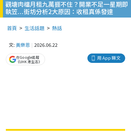
觀塘肉檔月租九萬捱不住？開業不足一星期即
執笠...街坊分析2大原因：收租真係發達
首頁
生活話題
熱話
文:
黃樂恩
2026.06.22
在Google追蹤
用 App 睇文
《UHK 港生活》