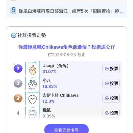
5
颱風白海豚料周日襲浙江！經歷5次「眼牆置換」極罕見 成登陸內地最長途颱風