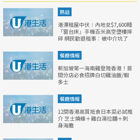
熱話
港漂租屋中伏︱內地女$7,600睡
「窗台床」手機百米高空墮樓摔
碎 網民勸退租事︰被中介坑了
餐廳情報
新加坡第一海南雞登陸香港！首
間分店必食招牌白切雞油飯/蝦
多士
餐廳情報
12間香港高質抵食日本菜必試推
介 芝士燒蠔＋雞白湯拉麵＋刺
身海膽