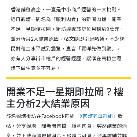
香港舖租高企，一直是中小商戶經營的一大挑戰。
近日觀塘一間名為「順利肉食」的新開肉檔，開業
不足一星期便拉閘，街坊透露該舖位月租約9萬元，
並分析其2大結業原因。帖文隨即引起熱議，不少網
民對租金水平感到震驚，直言「賣咩先做到數」，
亦有人分享街市檔戶的經營經歷，感嘆在高租金環
境下做生意並不容易。
開業不足一星期即拉閘？樓
主分析2大結業原因
該名觀塘街坊在Facebook群組「
X官塘老母群組
」發
帖，分享觀塘一間新開肉檔「順利肉食」突然結業的消
息，並上載兩張現場照片。從照片可見，涉事店舖並非