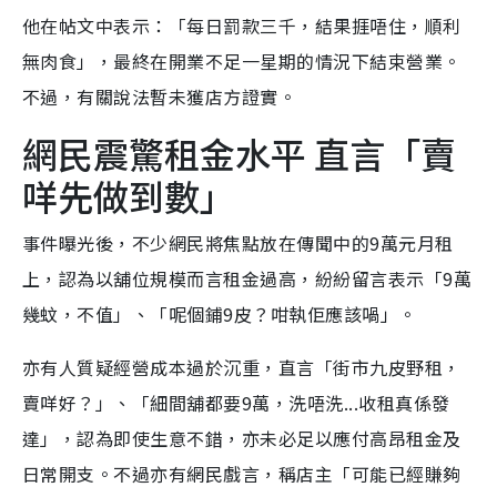
他在帖文中表示：「每日罰款三千，結果捱唔住，順利
無肉食」，最終在開業不足一星期的情況下結束營業。
不過，有關說法暫未獲店方證實。
網民震驚租金水平 直言「賣
咩先做到數」
事件曝光後，不少網民將焦點放在傳聞中的9萬元月租
上，認為以舖位規模而言租金過高，紛紛留言表示「9萬
幾蚊，不值」、「呢個鋪9皮？咁執佢應該喎」。
亦有人質疑經營成本過於沉重，直言「街市九皮野租，
賣咩好？」、「細間舖都要9萬，洗唔洗...收租真係發
達」，認為即使生意不錯，亦未必足以應付高昂租金及
日常開支。不過亦有網民戲言，稱店主「可能已經賺夠