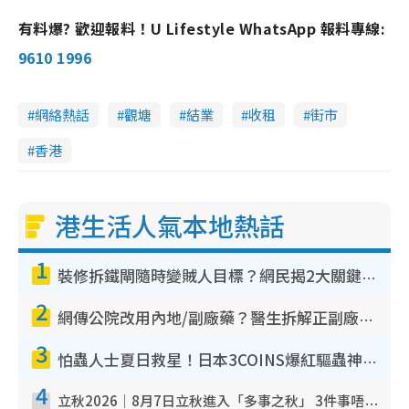
有料爆? 歡迎報料！U Lifestyle WhatsApp 報料專線:
9610 1996
網絡熱話
觀塘
結業
收租
街市
香港
港生活人氣本地熱話
1
裝修拆鐵閘隨時變賊人目標？網民揭2大關鍵用途：裝新式等於白裝？附新舊鐵閘分別
2
網傳公院改用內地/副廠藥？醫生拆解正副廠分別 揭4類人換藥隨時出事
3
怕蟲人士夏日救星！日本3COINS爆紅驅蟲神器$45起 1招「全程免觸碰」輕鬆搞定小強
4
立秋2026｜8月7日立秋進入「多事之秋」 3件事唔做得！專家教6招開運 清枱頭／銀包納氣接好運