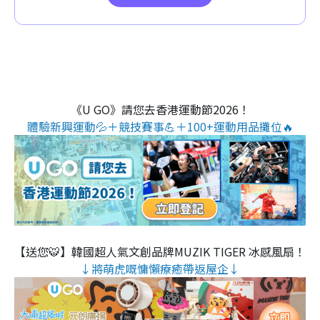
《U GO》請您去香港運動節2026！
體驗新興運動💦＋競技賽事💪＋100+運動用品攤位🔥
【送您🐯】韓國超人氣文創品牌MUZIK TIGER 冰感風扇！
↓將萌虎嘅慵懶療癒帶返屋企↓