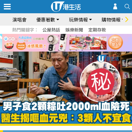
演唱會
優惠著數
玩樂情報
購物情報
熱門關鍵字：
公屋熱話
娛樂新聞
定期存款