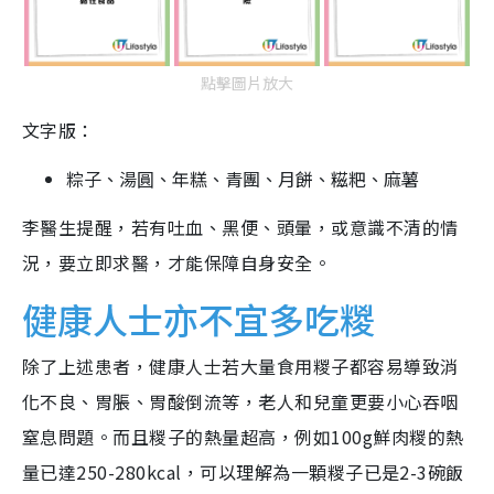
點擊圖片放大
文字版：
粽子、湯圓、年糕、青團、月餅、糍粑、麻薯
李醫生提醒，若有吐血、黑便、頭暈，或意識不清的情
況，要立即求醫，才能保障自身安全。
健康人士亦不宜多吃糉
除了上述患者，健康人士若大量食用糉子都容易導致消
化不良、胃脹、胃酸倒流等，老人和兒童更要小心吞咽
窒息問題。而且糉子的熱量超高，例如100g鮮肉糉的熱
量已達250-280kcal，可以理解為一顆糉子已是2-3碗飯