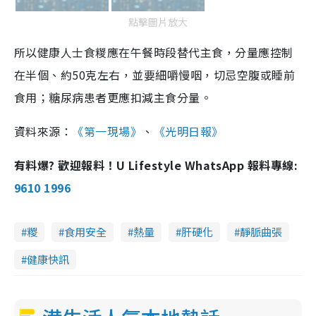
點擊圖片放大
所以健康人士食糉應在午餐時段替代主食，分量應控制
在半個、約50克左右，並要細嚼慢咽，切忌空腹或睡前
食用；糖尿病患者更應扣減主食分量。
資料來源：
《第一現場》
、
《光明日報》
有料爆? 歡迎報料！U Lifestyle WhatsApp 報料專線:
9610 1996
糉
食用安全
熱量
肝硬化
靜脈曲張
健康快訊