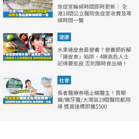
急症室輪候時間即時更新｜ 全
港18間公立醫院急症室收費及等
候時間一覽
健康
水果連皮食最營養？營養師拆解
「連皮食」陷阱，4類高危人士
記得要批皮 否則隨時食出禍！
社會
長者醫療券唔止睇醫生！買眼
鏡/睇牙醫/大灣區19間醫院都用
得 獎賞達標即獲$500