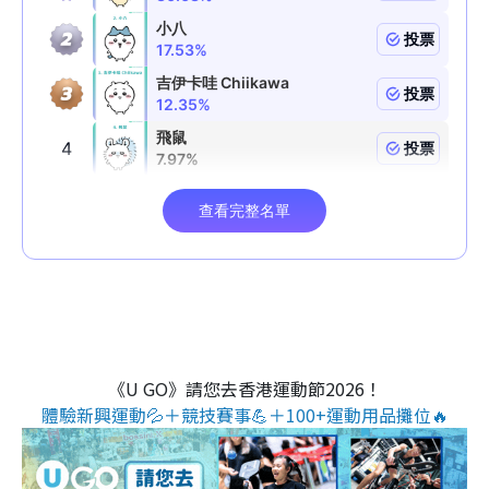
《U GO》請您去香港運動節2026！
體驗新興運動💦＋競技賽事💪＋100+運動用品攤位🔥