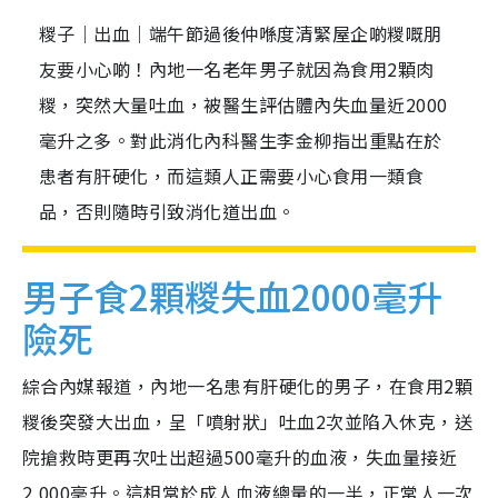
糉子｜出血｜端午節過後仲喺度清緊屋企啲糉嘅朋
友要小心啲！內地一名老年男子就因為食用2顆肉
糉，突然大量吐血，被醫生評估體內失血量近2000
毫升之多。對此消化內科醫生李金柳指出重點在於
患者有肝硬化，而這類人正需要小心食用一類食
品，否則隨時引致消化道出血。
男子食2顆糉失血2000毫升
險死
綜合內媒報道，內地一名患有肝硬化的男子，在食用2顆
糉後突發大出血，呈「噴射狀」吐血2次並陷入休克，送
院搶救時更再次吐出超過500毫升的血液，失血量接近
2,000毫升。這相當於成人血液總量的一半，正常人一次