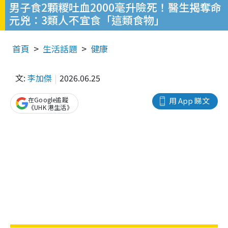
男子食2顆糉吐血2000毫升險死！醫生揭奪命
元兇：3類人不宜食「這類食物」
首頁
生活話題
健康
文:
李加傑
2026.06.25
在Google追蹤
用 App 睇文
《UHK 港生活》