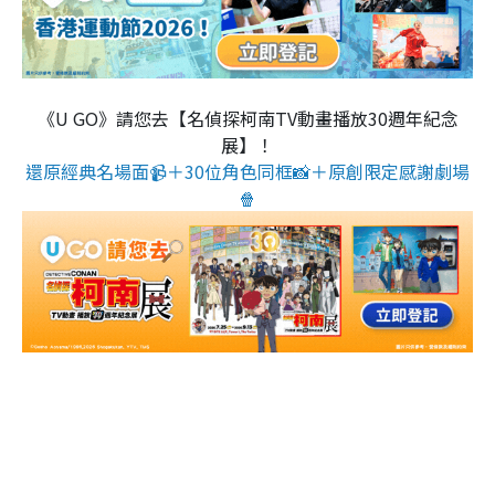
《U GO》請您去【名偵探柯南TV動畫播放30週年紀念
展】！
還原經典名場面📹＋30位角色同框📸＋原創限定感謝劇場
🍿