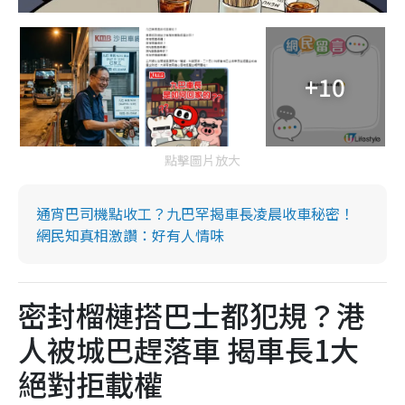
+10
點擊圖片放大
通宵巴司機點收工？九巴罕揭車長凌晨收車秘密！
網民知真相激讚：好有人情味
密封榴槤搭巴士都犯規？港
人被城巴趕落車 揭車長1大
絕對拒載權