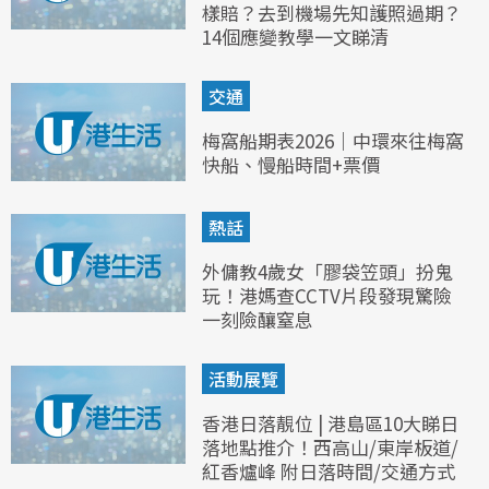
樣賠？去到機場先知護照過期？
14個應變教學一文睇清
交通
梅窩船期表2026｜中環來往梅窩
快船、慢船時間+票價
熱話
外傭教4歲女「膠袋笠頭」扮鬼
玩！港媽查CCTV片段發現驚險
一刻險釀窒息
活動展覽
香港日落靚位 | 港島區10大睇日
落地點推介！西高山/東岸板道/
紅香爐峰 附日落時間/交通方式