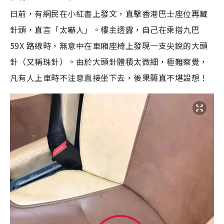
日前，有網民在小紅書上發文，直擊香港巴士座位再藏
針頭，直言「太嚇人」。樓主透露，自己在乘搭九巴
59X 路線時，無意中在車廂座椅上發現一支尖銳的大頭
針（又稱珠針）。由於大頭針體積太微細，極難察覺，
凡有人上車時不注意直接坐下去，後果簡直不堪設想！