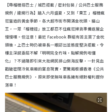
【帶榴槤搭巴士 / 城巴拒載 / 密封包裝 / 公共巴士服務
規例 / 違規行為】踏入六月盛夏，又到「果王 」榴槤瘋
狂當造的黃金季節，各大超市街市開滿金枕頭、貓山
王，一眾「榴槤控」放工都忍不住瘋狂掃貨準備返屋企
慢慢嘆。但注意！最近 Facebook 群組有苦主買了金枕
頭後，上巴士時仍被車長一眼認出並態度堅決拒載，令
樓主深感委屈不解「明明完全冇味，點解規例咁僵
化」？不過隨即引來大批網民排山倒海反擊，一針見血
戳破密閉冷氣車廂的窒息現實，更驚揭根據香港《公共
巴士服務規例》，原來即使無味車長擁有絕對權利趕你
落車！