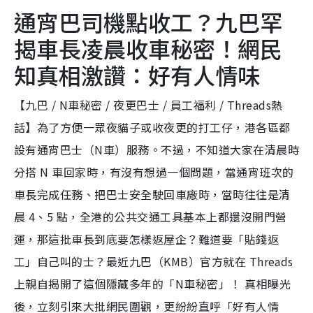
通宵巴司機點收工？九巴罕
揭車長凌晨收車秘密！網民
知真相激讚：好有人情味
【九巴 / N車秘密 / 夜更巴士 / 員工福利 / Threads熱
話】為了方便一眾夜貓子或收夜更的打工仔，港各區都
設有通宵巴士（N車）服務。不過，不知道大家在清晨時
分搭 N 車回家時，有沒有想過一個問題，當通宵班次的
車長完成任務、把巴士安全駛回車廠時，當時往往是清
晨 4、5 點，全港的公共交通工具基本上都還沒開門營
運，那這批車長到底要怎樣返屋企？難道要「貼錢返
工」自己叫的士？最近九巴（KMB）官方就在 Threads
上親自揭開了這個隱藏多年的「N車秘密」！ 真相曝光
後，立刻引來大批網民圍觀，更紛紛直呼「好有人情