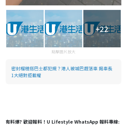
+22
點擊圖片放大
密封榴槤搭巴士都犯規？港人被城巴趕落車 揭車長
1大絕對拒載權
有料爆? 歡迎報料！U Lifestyle WhatsApp 報料專線: