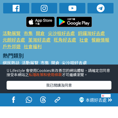
活動展覽
市集
開倉
尖沙咀好去處
銅鑼灣好去處
元朗好去處
荃灣好去處
旺角好去處
社會
餐廳情報
戶外郊遊
社會福利
熱門類別
網民熱話
活動展覽
市集
開倉
尖沙咀好去處
銅鑼灣好去處
元朗好去處
荃灣好去處
旺角好去處
社會
U Lifestyle 會使用Cookies來改善您的網站體驗，請確定您同意
接受本網站之
私隱政策和使用條款
才可繼續瀏覽。
餐廳情報
戶外郊遊
熱門標籤
我已閱讀及同意
#UGO搵好去處
#人氣活動推介
#美食社群熱話
#親子玩樂好去處
#ULifestyle應用程式
#限時搶
本週好去處
#UJetso禮物放送
#ULifestyle商戶中心
#著數
#網絡熱話
香港經濟日報版權所有©2026