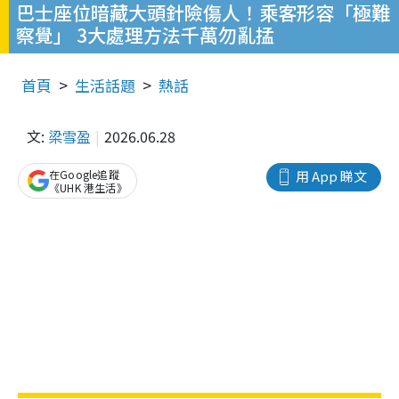
巴士座位暗藏大頭針險傷人！乘客形容「極難
察覺」 3大處理方法千萬勿亂掹
首頁
生活話題
熱話
文:
梁雪盈
2026.06.28
在Google追蹤
用 App 睇文
《UHK 港生活》