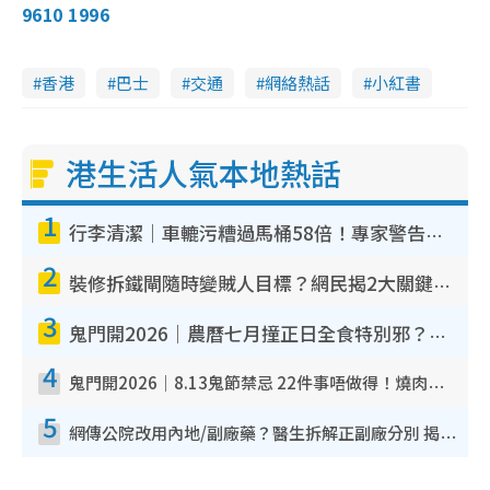
9610 1996
香港
巴士
交通
網絡熱話
小紅書
港生活人氣本地熱話
1
行李清潔｜車轆污糟過馬桶58倍！專家警告忌用酒精抹 教1招免污手除菌
2
裝修拆鐵閘隨時變賊人目標？網民揭2大關鍵用途：裝新式等於白裝？附新舊鐵閘分別
3
鬼門開2026｜農曆七月撞正日全食特別邪？專家警告切忌做一事！揭4大禁忌+2招保平安
4
鬼門開2026｜8.13鬼節禁忌 22件事唔做得！燒肉、刺身要少食？半夜勿吹口哨/打呢個電話
5
網傳公院改用內地/副廠藥？醫生拆解正副廠分別 揭4類人換藥隨時出事