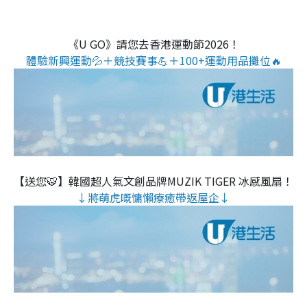
《U GO》請您去香港運動節2026！
體驗新興運動💦＋競技賽事💪＋100+運動用品攤位🔥
【送您🐯】韓國超人氣文創品牌MUZIK TIGER 冰感風扇！
↓將萌虎嘅慵懶療癒帶返屋企↓