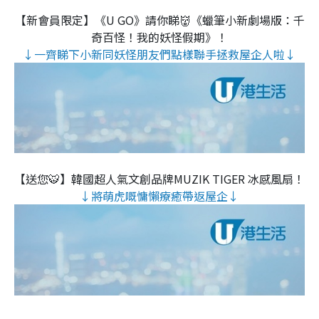
【新會員限定】《U GO》請你睇👹《蠟筆小新劇場版：千
奇百怪！我的妖怪假期》！
↓一齊睇下小新同妖怪朋友們點樣聯手拯救屋企人啦↓
【送您🐯】韓國超人氣文創品牌MUZIK TIGER 冰感風扇！
↓將萌虎嘅慵懶療癒帶返屋企↓