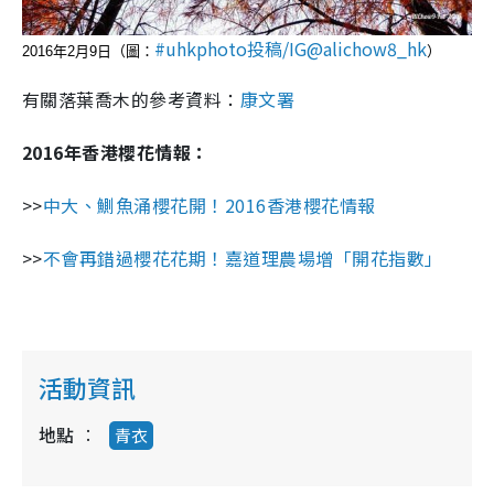
#uhkphoto投稿/IG@alichow8_hk
2016年2月9日（圖：
）
有關落葉喬木的參考資料：
康文署
2016年香港櫻花情報：
>>
中大、鰂魚涌櫻花開！2016香港櫻花情報
>>
不會再錯過櫻花花期！嘉道理農場增「開花指數」
活動資訊
地點
青衣