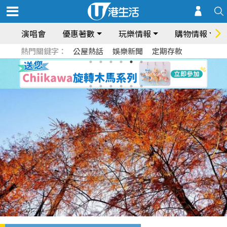
演唱會
優惠著數
玩樂情報
購物情報
熱門關鍵字：
公屋熱話
娛樂新聞
定期存款