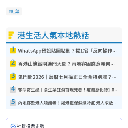
紅葉
港生活人氣本地熱話
1
WhatsApp預設貼圖點刪？揭1招「反向操作」還原簡潔介面 附3步實測教學
2
香港山邊鐵閘邊門大開？內地客困惑意義何在！網民神回覆：呢種叫法理性防禦
3
鬼門開2026｜農曆七月撞正日全食特別邪？專家警告切忌做一事！揭4大禁忌+2招保平安
4
奪命寄生蟲｜食生菜狂瀉首現死者！疫潮惡化錄1.8萬宗病例 揭洗菜3大謬誤
5
內地客歎港人唔識老！揭港鐵保鮮級冷氣 港人求放過：咪投訴