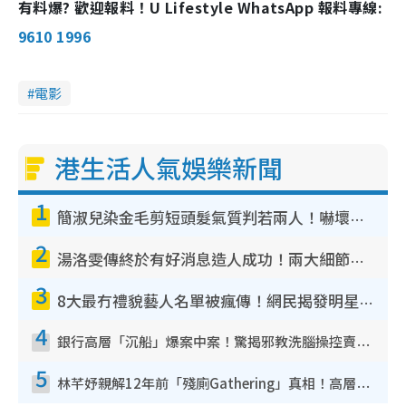
有料爆? 歡迎報料！U Lifestyle WhatsApp 報料專線:
9610 1996
電影
港生活人氣娛樂新聞
1
簡淑兒染金毛剪短頭髮氣質判若兩人！嚇壞老公麥大力都認唔出：「你做咩事？」
2
湯洛雯傳終於有好消息造人成功！兩大細節曝孕味極濃惹猜測：大肚婆先會咁！
3
8大最冇禮貌藝人名單被瘋傳！網民揭發明星真面目 一致數臭呢位係無品天花板？
4
銀行高層「沉船」爆案中案！驚揭邪教洗腦操控賣淫被吞600萬 幕後黑手講多錯多
5
林芊妤親解12年前「殘廁Gathering」真相！高層解約一句話重創尊嚴至今拒返TVB