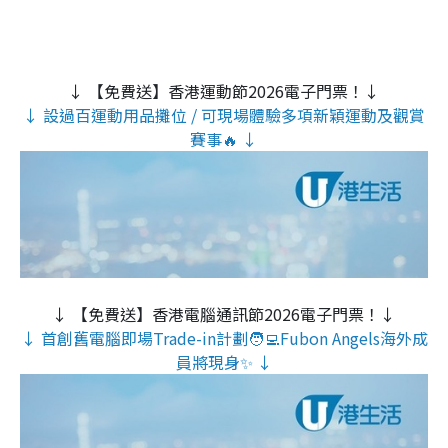
↓ 【免費送】香港運動節2026電子門票！↓
↓ 設過百運動用品攤位 / 可現場體驗多項新穎運動及觀賞
賽事🔥 ↓
↓ 【免費送】香港電腦通訊節2026電子門票！↓
↓ 首創舊電腦即場Trade-in計劃🧑‍💻Fubon Angels海外成
員將現身✨ ↓