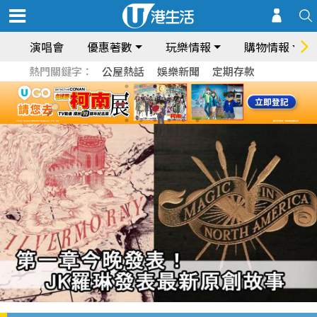
演唱會
優惠著數
玩樂情報
購物情報
熱門關鍵字：
公屋熱話
娛樂新聞
定期存款