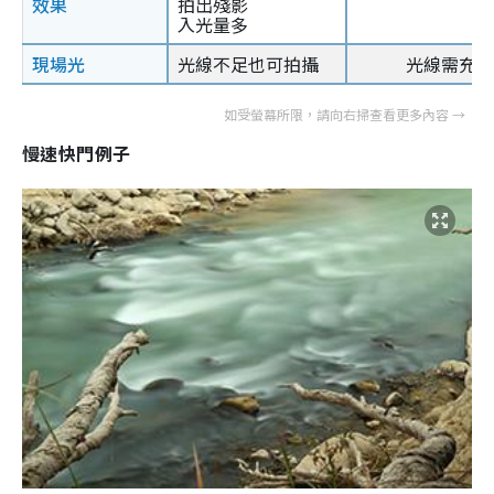
效果
拍出殘影
入光量多
現場光
光線不足也可拍攝
光線需充足
慢速快門例子