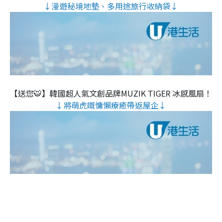
↓漫遊秘境地墊、多用途旅行收納袋↓
【送您🐯】韓國超人氣文創品牌MUZIK TIGER 冰感風扇！
↓將萌虎嘅慵懶療癒帶返屋企↓