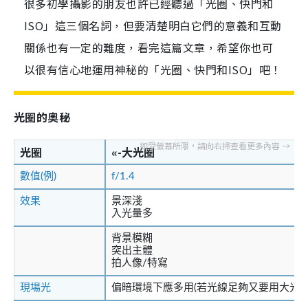
很多初學攝影的朋友也許已經聽過「光圈、快門和
ISO」這三個名詞，但要清楚明白它們的意義和互動
關係也有一定的難度，看完這篇文章，希望你也可
以很有信心地運用神秘的「光圈、快門和ISO」吧！
光圈的奧秘
光圈
«-大光圈
數值(例)
f/1.4
效果
景深淺
入光量多
背景模糊
突出主體
拍人像/特寫
現場光
偏暗環境下應多用(若光線足夠又要用大光