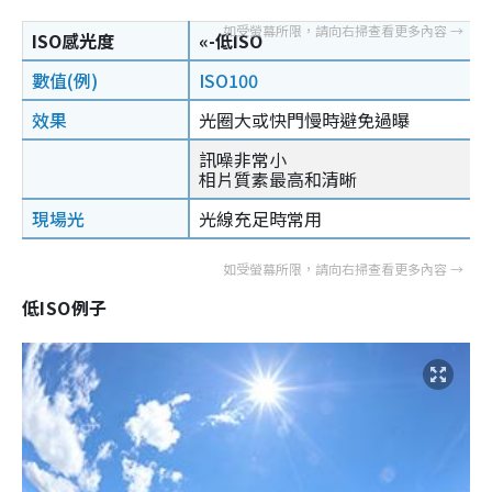
ISO感光度
«-低ISO
數值(例)
ISO100
效果
光圈大或快門慢時避免過曝
訊噪非常小
相片質素最高和清晰
現場光
光線充足時常用
低ISO例子