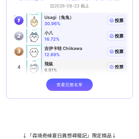
↓「森境奇緣夏日異想尋龍記」限定精品↓