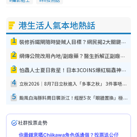
港生活人氣本地熱話
1
裝修拆鐵閘隨時變賊人目標？網民揭2大關鍵用途：裝新式等於白裝？附新舊鐵閘分別
2
網傳公院改用內地/副廠藥？醫生拆解正副廠分別 揭4類人換藥隨時出事
3
怕蟲人士夏日救星！日本3COINS爆紅驅蟲神器$45起 1招「全程免觸碰」輕鬆搞定小強
4
立秋2026｜8月7日立秋進入「多事之秋」 3件事唔做得！專家教6招開運 清枱頭／銀包納氣接好運
5
颱風白海豚料周日襲浙江！經歷5次「眼牆置換」極罕見 成登陸內地最長途颱風