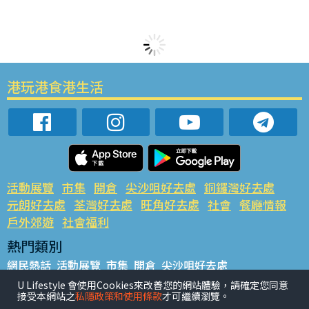
港玩港食港生活
活動展覽
市集
開倉
尖沙咀好去處
銅鑼灣好去處
元朗好去處
荃灣好去處
旺角好去處
社會
餐廳情報
戶外郊遊
社會福利
熱門類別
網民熱話
活動展覽
市集
開倉
尖沙咀好去處
銅鑼灣好去處
元朗好去處
荃灣好去處
旺角好去處
社會
U Lifestyle 會使用Cookies來改善您的網站體驗，請確定您同意
接受本網站之
私隱政策和使用條款
才可繼續瀏覽。
餐廳情報
戶外郊遊