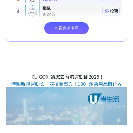
《U GO》請您去香港運動節2026！
體驗新興運動💦＋競技賽事💪＋100+運動用品攤位🔥