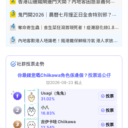
香港山邊鐵閘邊門大開？內地客困惑意義何在！網民神回覆：呢種叫法理性防禦
3
鬼門開2026｜農曆七月撞正日全食特別邪？專家警告切忌做一事！揭4大禁忌+2招保平安
4
奪命寄生蟲｜食生菜狂瀉首現死者！疫潮惡化錄1.8萬宗病例 揭洗菜3大謬誤
5
內地客歎港人唔識老！揭港鐵保鮮級冷氣 港人求放過：咪投訴