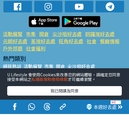
活動展覽
市集
開倉
尖沙咀好去處
銅鑼灣好去處
元朗好去處
荃灣好去處
旺角好去處
社會
餐廳情報
戶外郊遊
社會福利
熱門類別
網民熱話
活動展覽
市集
開倉
尖沙咀好去處
銅鑼灣好去處
元朗好去處
荃灣好去處
旺角好去處
社會
U Lifestyle 會使用Cookies來改善您的網站體驗，請確定您同意
接受本網站之
私隱政策和使用條款
才可繼續瀏覽。
餐廳情報
戶外郊遊
熱門標籤
我已閱讀及同意
#UGO搵好去處
#人氣活動推介
#美食社群熱話
#親子玩樂好去處
#ULifestyle應用程式
#限時搶
本週好去處
#UJetso禮物放送
#ULifestyle商戶中心
#著數
#網絡熱話
香港經濟日報版權所有©2026