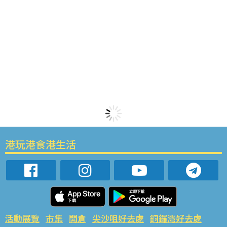
港玩港食港生活
活動展覽
市集
開倉
尖沙咀好去處
銅鑼灣好去處