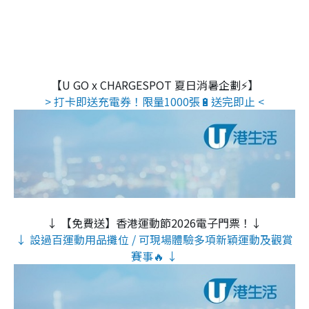
【U GO x CHARGESPOT 夏日消暑企劃⚡】
> 打卡即送充電券！限量1000張🔋送完即止 <
↓ 【免費送】香港運動節2026電子門票！↓
↓ 設過百運動用品攤位 / 可現場體驗多項新穎運動及觀賞
賽事🔥 ↓