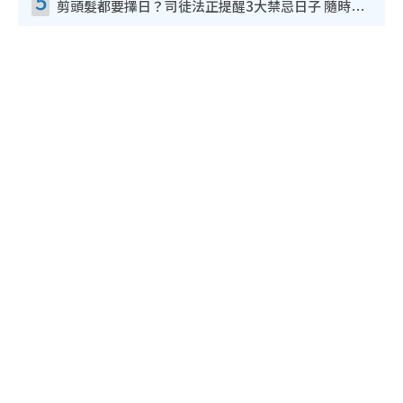
5
剪頭髮都要擇日？司徒法正提醒3大禁忌日子 隨時剪走財運！呢日剪髮恐「剪壽命」？