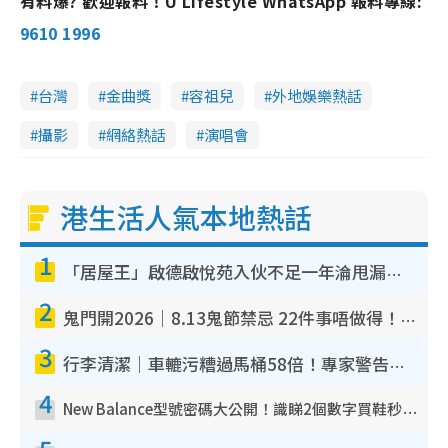
有料爆? 歡迎報料！U Lifestyle WhatsApp 報料專線:
9610 1996
台灣
金曲獎
容祖兒
外地娛樂熱話
攝影
網絡熱話
演唱會
港生活人氣本地熱話
1
「居屋王」啟德啟悅苑入伙不足一年淪甩漏之王！插頭噴火花致大停電 多戶業主全屋家電報銷
2
鬼門開2026｜8.13鬼節禁忌 22件事唔做得！燒肉、刺身要少食？半夜勿吹口哨/打呢個電話
3
行李清潔｜車轆污糟過馬桶58倍！專家警告忌用酒精抹 教1招免污手除菌
4
New Balance型號密碼大公開！識睇2個數字買鞋秒知功能免中伏 附5大熱門鞋款