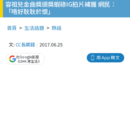
容祖兒金曲獎頒獎蝦碌IG拍片補鑊 網民：
「唔好耿耿於懷」
首頁
生活話題
熱話
文:
CC長期餓
2017.06.25
在Google追蹤
用 App 睇文
《UHK 港生活》