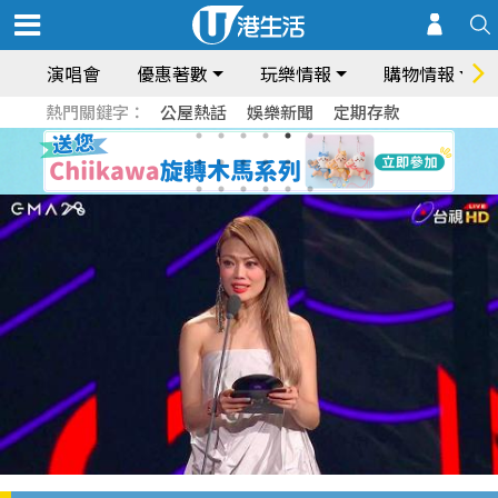
演唱會
優惠著數
玩樂情報
購物情報
熱門關鍵字：
公屋熱話
娛樂新聞
定期存款