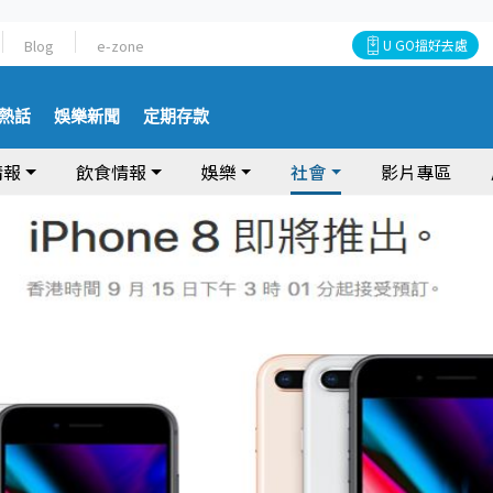
Blog
e-zone
U GO搵好去處
熱話
娛樂新聞
定期存款
情報
飲食情報
娛樂
社會
影片專區