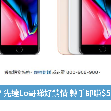
？先達Lo哥睇好銷情 轉手即賺$5