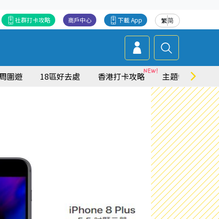
社群打卡攻略
商戶中心
下載 App
繁
简
周圍遊
18區好去處
香港打卡攻略
主題特集