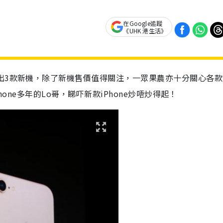
在Google追蹤
《UHK 港生活》
出3款新機，除了新機售價值得關注，一眾果農亦十分關心各款
one多年的Lo哥，睇吓新款iPhone炒唔炒得起！