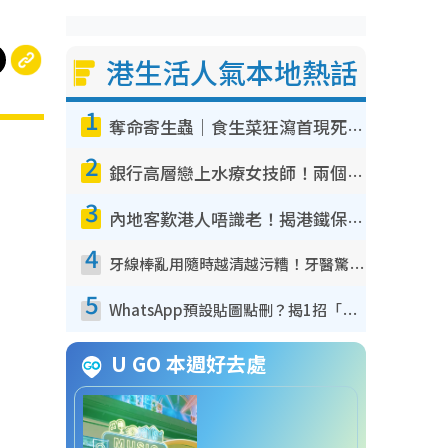
港生活人氣本地熱話
1
奪命寄生蟲｜食生菜狂瀉首現死者！疫潮惡化錄1.8萬宗病例 揭洗菜3大謬誤
2
銀行高層戀上水療女技師！兩個月借128萬驚覺「沉船」沉落火海 揭背後疑似邪教操控賣淫
3
內地客歎港人唔識老！揭港鐵保鮮級冷氣 港人求放過：咪投訴
4
牙線棒亂用隨時越清越污糟！牙醫驚揭盲目過戶細菌恐致蛀牙：呢種先係日常真保養
5
WhatsApp預設貼圖點刪？揭1招「反向操作」還原簡潔介面 附3步實測教學
U GO 本週好去處