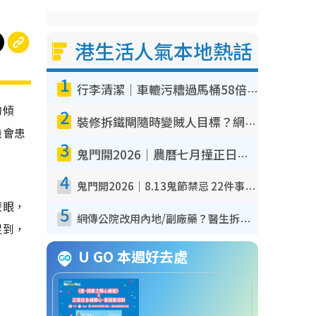
港生活人氣本地熱話
1
行李清潔｜車轆污糟過馬桶58倍！專家警告忌用酒精抹 教1招免污手除菌
的傾
2
裝修拆鐵閘隨時變賊人目標？網民揭2大關鍵用途：裝新式等於白裝？附新舊鐵閘分別
機會患
3
鬼門開2026｜農曆七月撞正日全食特別邪？專家警告切忌做一事！揭4大禁忌+2招保平安
4
鬼門開2026｜8.13鬼節禁忌 22件事唔做得！燒肉、刺身要少食？半夜勿吹口哨/打呢個電話
雙眼，
5
網傳公院改用內地/副廠藥？醫生拆解正副廠分別 揭4類人換藥隨時出事
捉到，
U GO 本週好去處