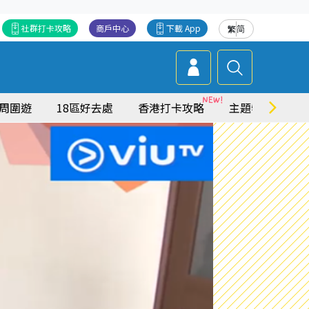
社群打卡攻略
商戶中心
下載 App
繁
简
周圍遊
18區好去處
香港打卡攻略
主題特集