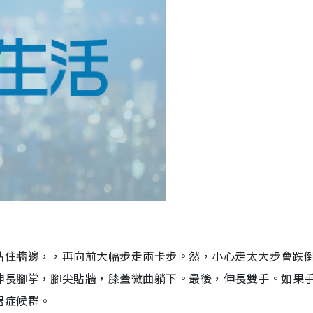
貼住牆邊，，再向前大幅步走兩卡步。然，小心走太大步會跌
伸長腳掌，腳尖貼牆，膝蓋微曲躺下。最後，伸長雙手。如果
器症候群。