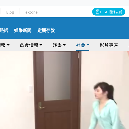
Blog
e-zone
U GO搵好去處
熱話
娛樂新聞
定期存款
情報
飲食情報
娛樂
社會
影片專區