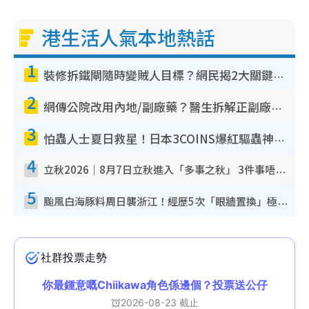
港生活人氣本地熱話
1
裝修拆鐵閘隨時變賊人目標？網民揭2大關鍵用途：裝新式等於白裝？附新舊鐵閘分別
2
網傳公院改用內地/副廠藥？醫生拆解正副廠分別 揭4類人換藥隨時出事
3
怕蟲人士夏日救星！日本3COINS爆紅驅蟲神器$45起 1招「全程免觸碰」輕鬆搞定小強
4
立秋2026｜8月7日立秋進入「多事之秋」 3件事唔做得！專家教6招開運 清枱頭／銀包納氣接好運
5
颱風白海豚料周日襲浙江！經歷5次「眼牆置換」極罕見 成登陸內地最長途颱風