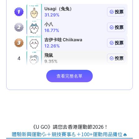
《U GO》請您去香港運動節2026！
體驗新興運動💦＋競技賽事💪＋100+運動用品攤位🔥