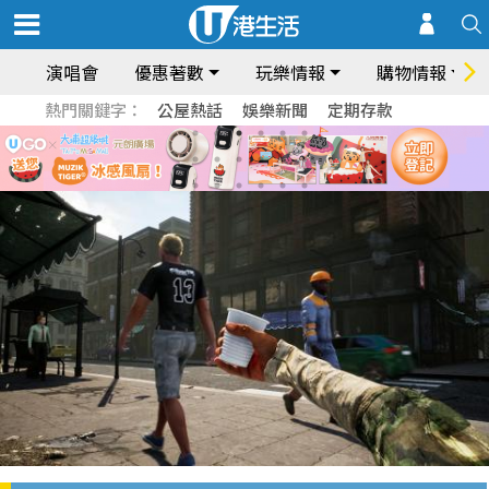
演唱會
優惠著數
玩樂情報
購物情報
熱門關鍵字：
公屋熱話
娛樂新聞
定期存款