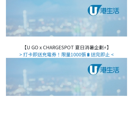
【U GO x CHARGESPOT 夏日消暑企劃⚡】
> 打卡即送充電券！限量1000張🔋送完即止 <