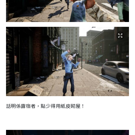
話明係露宿者，點少得用紙皮砌屋！