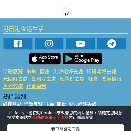
港玩港食港生活
活動展覽
市集
開倉
尖沙咀好去處
銅鑼灣好去處
元朗好去處
荃灣好去處
旺角好去處
社會
餐廳情報
戶外郊遊
社會福利
熱門類別
網民熱話
活動展覽
市集
開倉
尖沙咀好去處
銅鑼灣好去處
元朗好去處
荃灣好去處
旺角好去處
社會
U Lifestyle 會使用Cookies來改善您的網站體驗，請確定您同意
接受本網站之
私隱政策和使用條款
才可繼續瀏覽。
餐廳情報
戶外郊遊
熱門標籤
我已閱讀及同意