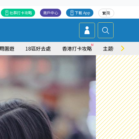
社群打卡攻略
商戶中心
下載 App
繁
简
周圍遊
18區好去處
香港打卡攻略
主題特集