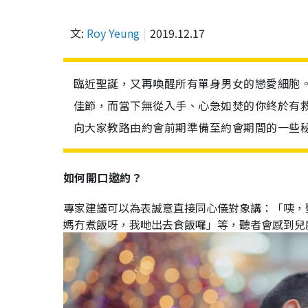
文:
Roy Yeung
2019.12.17
臨近聖誕，又再喚醒所有單身男女的戀愛細胞。
佳節，而當下無從入手、心急如焚的你終於有救了
向大家教路由約會前期準備至約會期間的一些
如何開口邀約？
專家建議可以為表誠意直接同心儀對象講：「咦，
媽冇煮飯呀，我哋出去食飯囉」等，聽者會感到兒