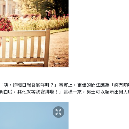
「咦，妳嗰日想食啲咩呀？」事實上，更佳的問法應為「妳有啲
明白啦，其他就等我安排啦！」這樣一來，男士可以顯示出男人