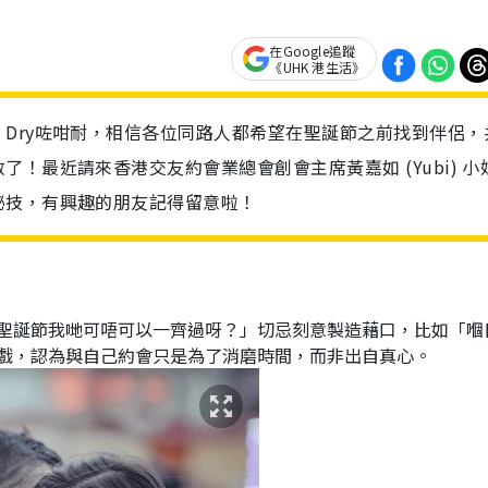
在Google追蹤
《UHK 港生活》
Dry咗咁耐，相信各位同路人都希望在聖誕節之前找到伴侶，
！最近請來香港交友約會業總會創會主席黃嘉如 (Yubi) 小
秘技，有興趣的朋友記得留意啦！
聖誕節我哋可唔可以一齊過呀？」切忌刻意製造藉口，比如「嗰
戲，認為與自己約會只是為了消磨時間，而非出自真心。