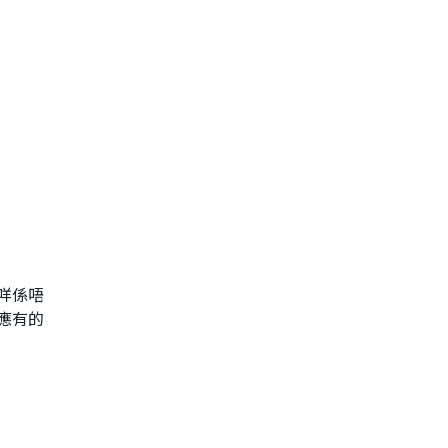
咩係唔
應有的