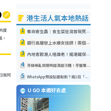
港生活人氣本地熱話
1
共度
奪命寄生蟲｜食生菜狂瀉首現死者！疫潮惡化錄1.8萬宗病例 揭洗菜3大謬誤
姐，
2
銀行高層戀上水療女技師！兩個月借128萬驚覺「沉船」沉落火海 揭背後疑似邪教操控賣淫
3
內地客歎港人唔識老！揭港鐵保鮮級冷氣 港人求放過：咪投訴
4
牙線棒亂用隨時越清越污糟！牙醫驚揭盲目過戶細菌恐致蛀牙：呢種先係日常真保養
5
日我阿
WhatsApp預設貼圖點刪？揭1招「反向操作」還原簡潔介面 附3步實測教學
U GO 本週好去處