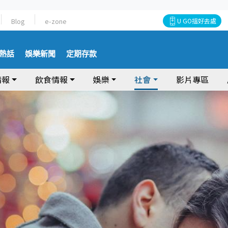
Blog
e-zone
U GO搵好去處
熱話
娛樂新聞
定期存款
情報
飲食情報
娛樂
社會
影片專區