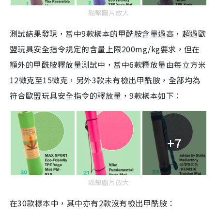
點擊圖片放大
測試結果發現，當中
9
款樣本的甲酰胺含量過高，超過歐
盟玩具安全指令規定的含量上限200mg/kg要求，但在
額外的甲酰胺釋放量測試中，當中
6
款釋放量由每立方米
12
微克至
15
微克，另外
3
款未有檢出甲酰胺，全部均為
符合歐盟玩具安全指令的釋放量，
9
款樣本如下：
+7
點擊圖片放大
在30款樣本中，其中亦有2款沒有檢出甲酰胺：