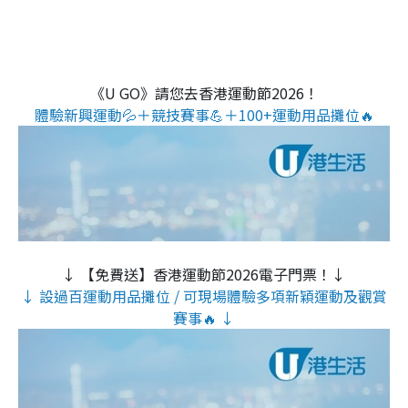
《U GO》請您去香港運動節2026！
體驗新興運動💦＋競技賽事💪＋100+運動用品攤位🔥
↓ 【免費送】香港運動節2026電子門票！↓
↓ 設過百運動用品攤位 / 可現場體驗多項新穎運動及觀賞
賽事🔥 ↓