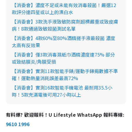
【消委會】濃度不足或未能有效消毒殺菌！嚴選12
款評分達四星或以上的漂白水
【消委會】3款洗手液致敏防腐劑超標嚴重或致皮膚
病！8款通過致敏殺菌測試名單
【消委會】4款60%至80%酒精搓手液最殺菌 濃度
太高有反效果
【消委會】僅3款消毒濕紙巾酒精濃度達75% 部分
或致結膜炎/角膜受損
【消委會】實測11款智能手錶/運動手錶揭數據不準
確！運動熱量消耗誤差最高72%
【消委會】實測16款智能手機電池 最耐用35.5小
時！5款充滿電後可用27小時以上
有料爆? 歡迎報料！U Lifestyle WhatsApp 報料專線:
9610 1996