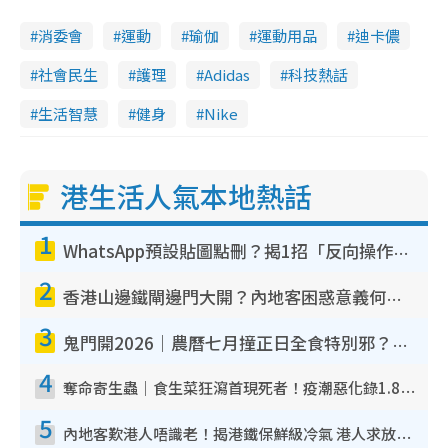
消委會
運動
瑜伽
運動用品
迪卡儂
社會民生
護理
Adidas
科技熱話
生活智慧
健身
Nike
港生活人氣本地熱話
1
WhatsApp預設貼圖點刪？揭1招「反向操作」還原簡潔介面 附3步實測教學
2
香港山邊鐵閘邊門大開？內地客困惑意義何在！網民神回覆：呢種叫法理性防禦
3
鬼門開2026｜農曆七月撞正日全食特別邪？專家警告切忌做一事！揭4大禁忌+2招保平安
4
奪命寄生蟲｜食生菜狂瀉首現死者！疫潮惡化錄1.8萬宗病例 揭洗菜3大謬誤
5
內地客歎港人唔識老！揭港鐵保鮮級冷氣 港人求放過：咪投訴