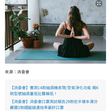
來源：消委會
【消委會】實測14款抽濕機表現/空氣淨化功能 揭6
款型號抽濕量低比聲稱低！
【消委會】消委會口罩測試報告29款近半樣本滿分
嚴選3款細菌過濾效率最好口罩