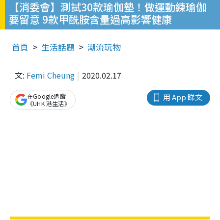
【消委會】測試30款瑜伽墊！做運動練瑜伽
要留意 9款甲酰胺含量過高影響健康
首頁
生活話題
潮流玩物
文:
Femi Cheung
2020.02.17
在Google追蹤
用 App 睇文
《UHK 港生活》