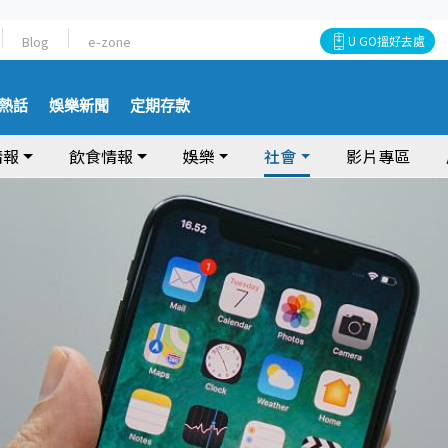
Blog
e-zone
U GO搵好去處
熱話
娛樂新聞
定期存款
情報
飲食情報
娛樂
社會
影片專區