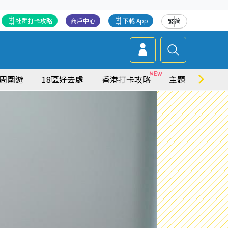
社群打卡攻略
商戶中心
下載 App
繁
简
周圍遊
18區好去處
香港打卡攻略
主題特集