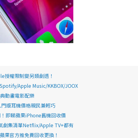
ple授權限制變另類劇透！
y/Apple Music/KKBOX/JOOX
駿經典動畫電影配樂
te！入門版耳機價格親民兼輕巧
1系列！即睇蘋果iPhone舊機回收價
單Netflix/Apple TV+都有
靈 蘋果官方推免費回收更換！