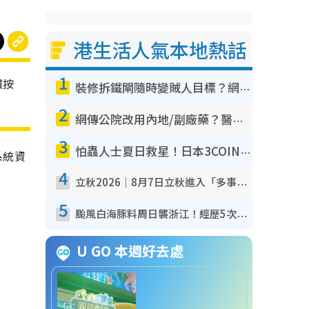
港生活人氣本地熱話
1
慣按
裝修拆鐵閘隨時變賊人目標？網民揭2大關鍵用途：裝新式等於白裝？附新舊鐵閘分別
2
網傳公院改用內地/副廠藥？醫生拆解正副廠分別 揭4類人換藥隨時出事
3
怕蟲人士夏日救星！日本3COINS爆紅驅蟲神器$45起 1招「全程免觸碰」輕鬆搞定小強
系統資
4
立秋2026｜8月7日立秋進入「多事之秋」 3件事唔做得！專家教6招開運 清枱頭／銀包納氣接好運
5
颱風白海豚料周日襲浙江！經歷5次「眼牆置換」極罕見 成登陸內地最長途颱風
U GO 本週好去處