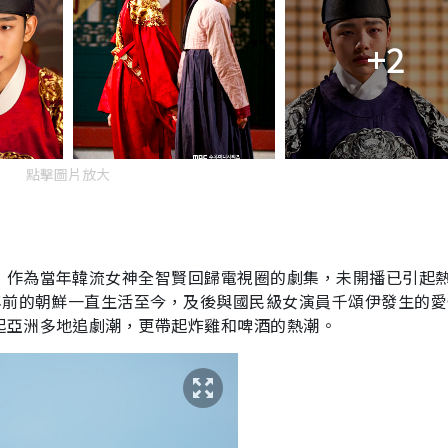
+2
點擊圖片放大
！作為當年韓流女神全智賢回歸電視圈的劇集，未開播已引起
年前的朝鮮一直生活至今，及後與國民級女演員千頌伊發生的愛
起亞洲多地追劇潮，更帶起炸雞和啤酒的熱潮。