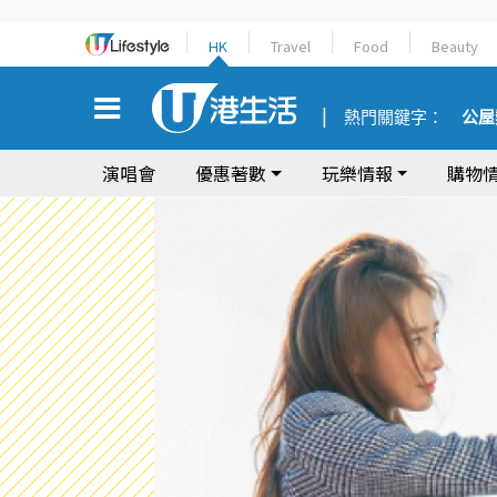
HK
Travel
Food
Beauty
熱門關鍵字：
公屋
演唱會
優惠著數
玩樂情報
購物