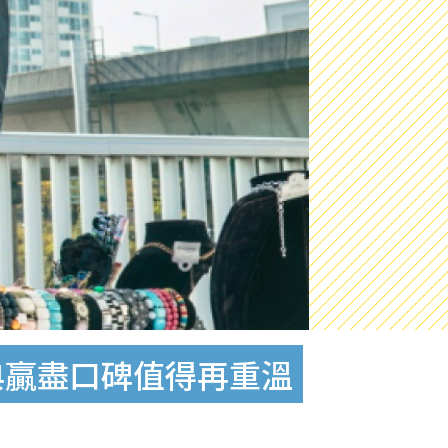
典贏盡口碑值得再重溫