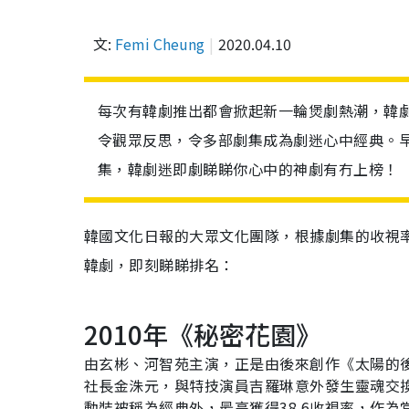
文:
Femi Cheung
2020.04.10
每次有韓劇推出都會掀起新一輪煲劇熱潮，韓
令觀眾反思，令多部劇集成為劇迷心中經典。早前
集，韓劇迷即劇睇睇你心中的神劇有冇上榜！
韓國文化日報的大眾文化團隊，根據劇集的收視
韓劇，即刻睇睇排名：
2010
年《秘密花園》
由玄彬、河智苑主演，正是由後來創作《太陽的
社長金洙元，與特技演員吉羅琳意外發生靈魂交
動裝被稱為經典外，最高獲得
38.6
收視率，作為