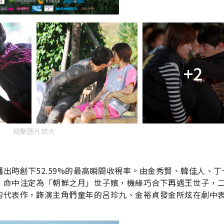
+2
點擊圖片放大
播出時創下
52.59%
的最高瞬間收視率。由金秀賢、韓佳人、丁
，命中注定為「朝鮮之月」世子嬪，機緣巧合下再遇王世子，
的代表作，飾演主角們童年的呂珍九、金裕貞發金所炫在劇中