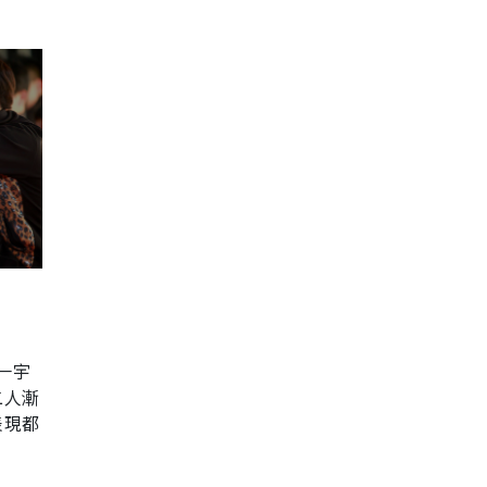
一宇
二人漸
表現都