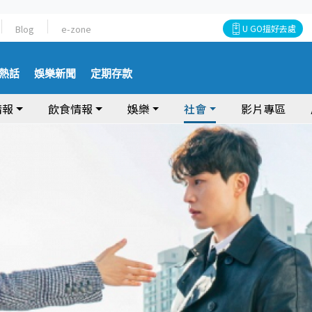
Blog
e-zone
U GO搵好去處
熱話
娛樂新聞
定期存款
情報
飲食情報
娛樂
社會
影片專區