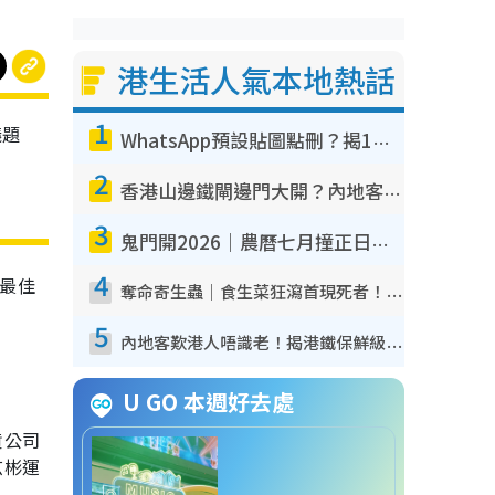
港生活人氣本地熱話
1
議題
WhatsApp預設貼圖點刪？揭1招「反向操作」還原簡潔介面 附3步實測教學
2
香港山邊鐵閘邊門大開？內地客困惑意義何在！網民神回覆：呢種叫法理性防禦
3
鬼門開2026｜農曆七月撞正日全食特別邪？專家警告切忌做一事！揭4大禁忌+2招保平安
4
最佳
奪命寄生蟲｜食生菜狂瀉首現死者！疫潮惡化錄1.8萬宗病例 揭洗菜3大謬誤
5
內地客歎港人唔識老！揭港鐵保鮮級冷氣 港人求放過：咪投訴
U GO 本週好去處
貨公司
玄彬運