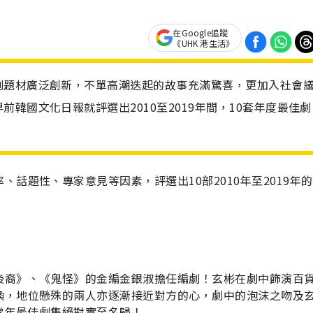
在Google追蹤
《UHK 港生活》
劇題材廣泛創新，不單高潮迭起的故事充滿驚喜，更加入社會
韓國文化日報就評選出2010至2019年間，10套年度最佳劇
率、話題性、專家意見等因素，評選出
10
部
2010
年至
2019
年的
後裔》、《鬼怪》的金編金銀淑擔任編劇！玄彬在劇中飾演百
換，地位懸殊的兩人亦逐漸接近對方的心，劇中的泡沫之吻及
當年最佳劇集絕對實至名歸！