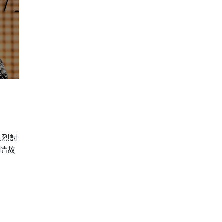
熱烈討
情故