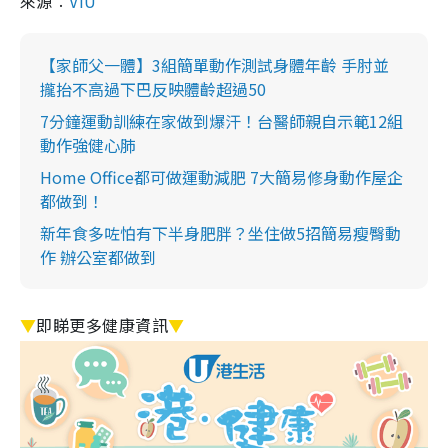
來源︰
VIU
【家師父一體】3組簡單動作測試身體年齡 手肘並
攏抬不高過下巴反映體齡超過50
7分鐘運動訓練在家做到爆汗！台醫師親自示範12組
動作強健心肺
Home Office都可做運動減肥 7大簡易修身動作屋企
都做到！
新年食多咗怕有下半身肥胖？坐住做5招簡易瘦臀動
作 辦公室都做到
▼
即睇更多健康資訊
▼