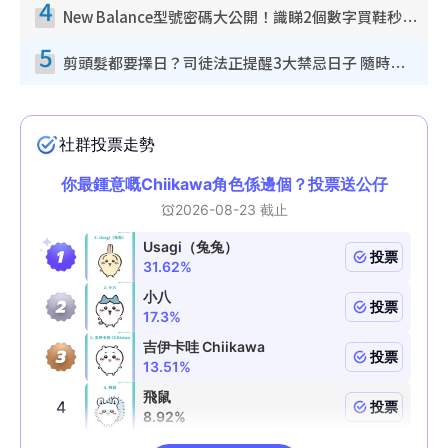
4
New Balance型號密碼大公開！識睇2個數字買鞋秒知功能免中伏 附5大熱門鞋款
5
剪頭髮都要擇日？司徒法正提醒3大禁忌日子 隨時剪走財運！呢日剪髮恐「剪壽命」？