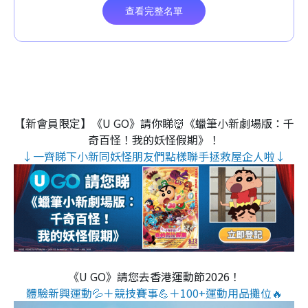
【新會員限定】《U GO》請你睇👹《蠟筆小新劇場版：千
奇百怪！我的妖怪假期》！
↓一齊睇下小新同妖怪朋友們點樣聯手拯救屋企人啦↓
《U GO》請您去香港運動節2026！
體驗新興運動💦＋競技賽事💪＋100+運動用品攤位🔥