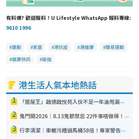
有料爆? 歡迎報料！U Lifestyle WhatsApp 報料專線:
9610 1996
運動
家居
港抗疫
港健康
簡易運動
健康快訊
瑜伽
港生活人氣本地熱話
1
「居屋王」啟德啟悅苑入伙不足一年淪甩漏之王！插頭噴火花致大停電 多戶業主全屋家電報銷
2
鬼門開2026｜8.13鬼節禁忌 22件事唔做得！燒肉、刺身要少食？半夜勿吹口哨/打呢個電話
3
行李清潔｜車轆污糟過馬桶58倍！專家警告忌用酒精抹 教1招免污手除菌