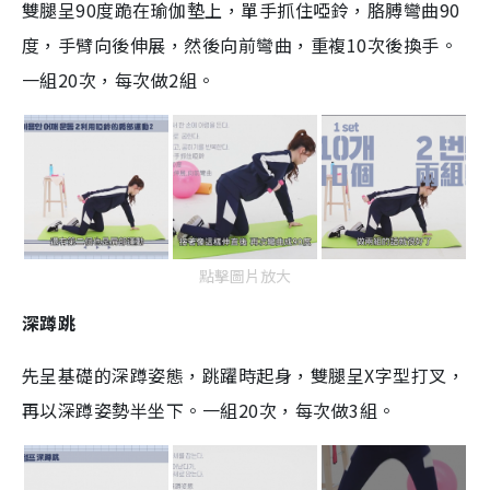
雙腿呈90度跪在瑜伽墊上，單手抓住啞鈴，胳膊彎曲90
度，手臂向後伸展，然後向前彎曲，重複10次後換手。
一組20次，每次做2組。
點擊圖片放大
深蹲跳
先呈基礎的深蹲姿態，跳躍時起身，雙腿呈X字型打叉，
再以深蹲姿勢半坐下。一組20次，每次做3組。