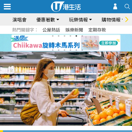
演唱會
優惠著數
玩樂情報
購物情報
熱門關鍵字：
公屋熱話
娛樂新聞
定期存款