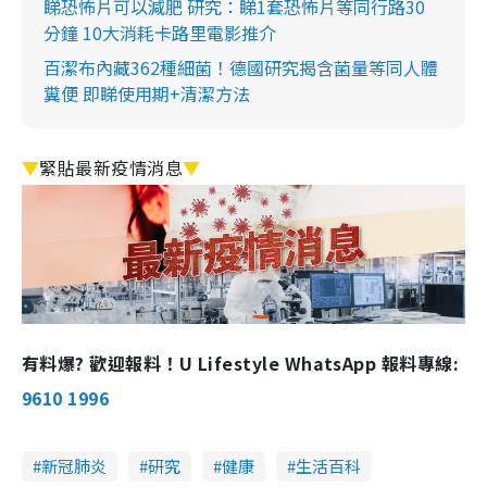
睇恐怖片可以減肥 研究：睇1套恐怖片等同行路30
分鐘 10大消耗卡路里電影推介
百潔布內藏362種細菌！德國研究揭含菌量等同人體
糞便 即睇使用期+清潔方法
▼
緊貼最新疫情消息
▼
有料爆? 歡迎報料！U Lifestyle WhatsApp 報料專線:
9610 1996
新冠肺炎
研究
健康
生活百科