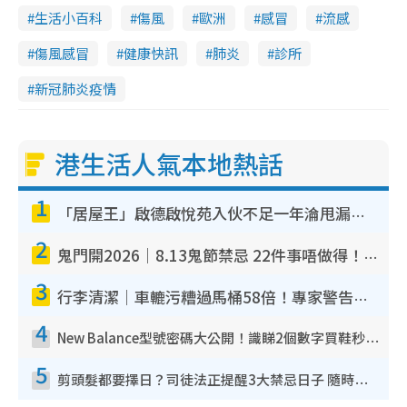
生活小百科
傷風
歐洲
感冒
流感
傷風感冒
健康快訊
肺炎
診所
新冠肺炎疫情
港生活人氣本地熱話
1
「居屋王」啟德啟悅苑入伙不足一年淪甩漏之王！插頭噴火花致大停電 多戶業主全屋家電報銷
2
鬼門開2026｜8.13鬼節禁忌 22件事唔做得！燒肉、刺身要少食？半夜勿吹口哨/打呢個電話
3
行李清潔｜車轆污糟過馬桶58倍！專家警告忌用酒精抹 教1招免污手除菌
4
New Balance型號密碼大公開！識睇2個數字買鞋秒知功能免中伏 附5大熱門鞋款
5
剪頭髮都要擇日？司徒法正提醒3大禁忌日子 隨時剪走財運！呢日剪髮恐「剪壽命」？