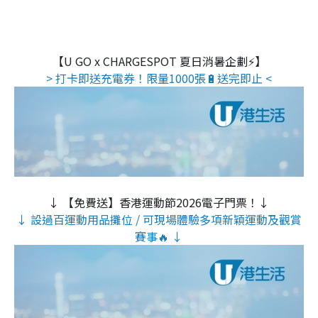
【U GO x CHARGESPOT 夏日消暑企劃⚡】
> 打卡即送充電券！限量1000張🔋送完即止 <
↓ 【免費送】香港運動節2026電子門票！↓
↓ 設過百運動用品攤位 / 可現場體驗多項新穎運動及觀賞
賽事🔥 ↓