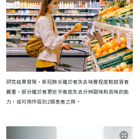
研究結果發現，新冠肺炎確診者失去味覺程度較感冒者
嚴重，部分確診
者
更近乎
徹底失去
分辨
甜
味和
苦味的能
力
，或可用作
區
別
2
類患者之用。