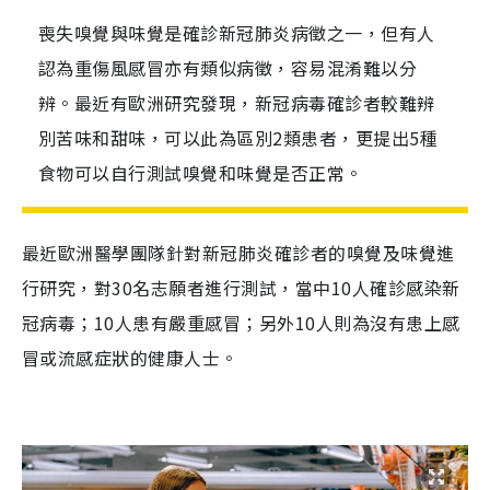
喪失嗅覺與味覺是確診新冠肺炎病徵之一，但有人
認為重傷風感冒亦有類似病徵，容易混淆難以分
辨。最近有歐洲研究發現，新冠病毒確診者較難辨
別苦味和甜味，可以此為區別2類患者，更提出5種
食物可以自行測試嗅覺和味覺是否正常。
最近歐洲醫學團隊
針對新冠肺
炎
確診者
的嗅覺及味
覺
進
行研究，
對
30
名志願者進行測試，
當中
10
人
確診
感染新
冠病毒；
10
人患有嚴重感冒；另外
10
人則為沒有患上感
冒或流感症狀的健康人士。