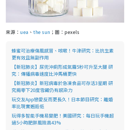
來源：
uea
、
the sun
；圖：pexels
蜂蜜可治療傷風感冒、咳嗽！牛津研究：比抗生素
更有效且無副作用
【新冠肺炎】尿兜沖廁形成氣霧5秒可升至大腿 研
究：傳播病毒速度比沖馬桶更快
【新冠肺炎】新冠病毒於急凍食品可存活3星期 研
究揭零下20度雪藏仍有感染力
玩交友App戀愛反而更長久！日本節目研究：離婚
率比現實邂逅低
玩得多智能手機易變肥！美國研究：每日玩手機超
過5小時肥胖風險高43%