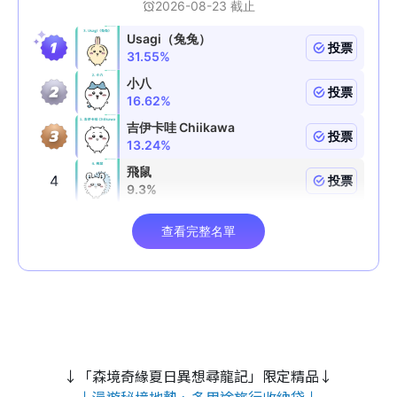
↓「森境奇緣夏日異想尋龍記」限定精品↓