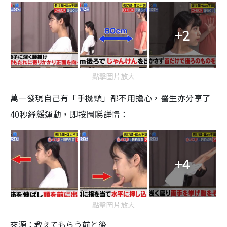
+2
點擊圖片放大
萬一發現自己有
「手機頸」
都不用擔心，
醫生亦分享了
40
秒
紓緩
運動
，即按圖睇詳情：
+4
點擊圖片放大
來源：教えてもらう前と後