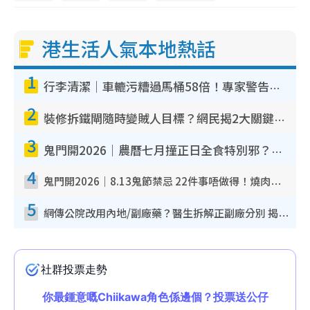
港生活人氣本地熱話
1
行李清潔｜車轆污糟過馬桶58倍！專家警告忌用酒精抹 教1招免污手除菌
2
裝修拆鐵閘隨時變賊人目標？網民揭2大關鍵用途：裝新式等於白裝？附新舊鐵閘分別
3
鬼門開2026｜農曆七月撞正日全食特別邪？專家警告切忌做一事！揭4大禁忌+2招保平安
4
鬼門開2026｜8.13鬼節禁忌 22件事唔做得！燒肉、刺身要少食？半夜勿吹口哨/打呢個電話
5
網傳公院改用內地/副廠藥？醫生拆解正副廠分別 揭4類人換藥隨時出事