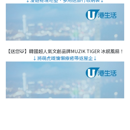
↓漫遊秘境地墊、多用途旅行收納袋↓
【送您🐯】韓國超人氣文創品牌MUZIK TIGER 冰感風扇！
↓將萌虎嘅慵懶療癒帶返屋企↓