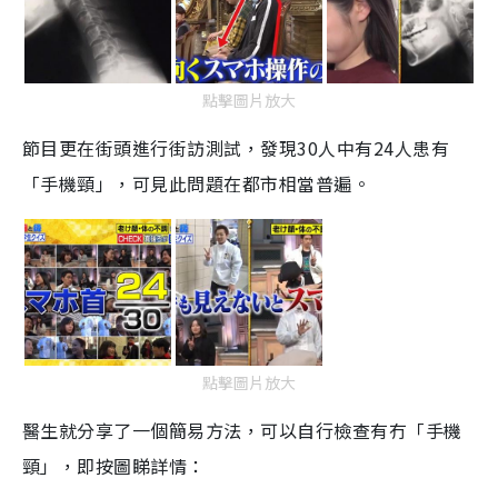
點擊圖片放大
節目
更在街頭
進行街訪測試，
發現
30
人中
有
24
人
患有
「手機頸」，可見
此問題在
都市
相當普遍
。
點擊圖片放大
醫生就分享了一個簡易方法，可以自行
檢查有冇「手機
頸」，即按圖睇詳情：