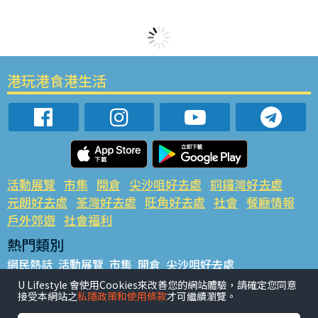
港玩港食港生活
活動展覽
市集
開倉
尖沙咀好去處
銅鑼灣好去處
元朗好去處
荃灣好去處
旺角好去處
社會
餐廳情報
戶外郊遊
社會福利
熱門類別
網民熱話
活動展覽
市集
開倉
尖沙咀好去處
銅鑼灣好去處
元朗好去處
荃灣好去處
旺角好去處
社會
U Lifestyle 會使用Cookies來改善您的網站體驗，請確定您同意
接受本網站之
私隱政策和使用條款
才可繼續瀏覽。
餐廳情報
戶外郊遊