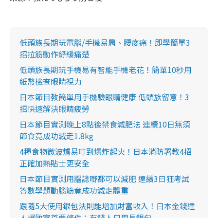
低頭族長期玩電腦/手機易肩、腰痠痛！即學簡單3
招拉筋動作紓緩痛楚
低頭族長期玩手機易有智能手機老花！簡單10秒用
紙幣檢查眼睛視力
日本節目教簡單用手機驗眼睛健康 低頭族留意！3
招快速解決眼睛疲勞
日本節目實測晚上8點後禁食減肥法 連續10日無須
節食竟成功減走1.8kg
4種食物微波爐易叮到爆炸起火！日本消防署教4招
正確加熱貼士更安全
日本節目實測用腦諗嘢都可以減肥 連續3日狂考試
答數學題動腦筋竟成功減走體重
跟隨5大使用銀包法則能增加財富收入！日本金錢達
人爆致富首要條件：有錢人只用長銀包