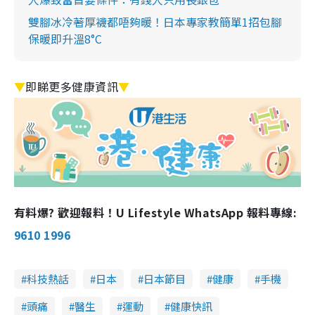
雙腳冰冷著厚襪都唔夠暖！日本專家教簡單1招包腳
保暖即升溫8°C
▼
即睇更多健康資訊
▼
有料爆? 歡迎報料！U Lifestyle WhatsApp 報料專線:
9610 1996
科技熱話
日本
日本節目
健康
手機
頭痛
醫生
運動
健康快訊