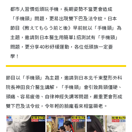
都市人習慣低頭玩手機，長期姿勢不當更會造成
「手機頸」問題，更易出現雙下巴及法令紋。日本
節目《教えてもらう前と後》早前就以「手機頸」為
主題，邀請到日本醫生用簡單1招測試有「手機頸」
問題，更分享40秒紓緩運動，各位低頭族一定要
學！
節目以「手機頸」為主題，邀請到日本北千東整形外科
院長神田良介醫生講解，「手機頸」會引致肩頸僵硬、
頭痛、容易疲倦、自律神經失調等問題，
嚴重更會
形成
雙下巴及法令紋，
令
年輕
的臉龐看來相當
顯老
。