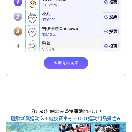
《U GO》請您去香港運動節2026！
體驗新興運動💦＋競技賽事💪＋100+運動用品攤位🔥