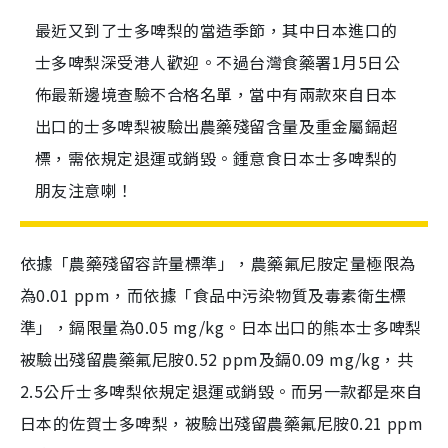
最近又到了士多啤梨的當造季節，其中日本進口的
士多啤梨深受港人歡迎。不過台灣食藥署1月5日公
佈最新邊境查驗不合格名單，當中有兩款來自日本
出口的士多啤梨被驗出農藥殘留含量及重金屬鎘超
標，需依規定退運或銷毀。鍾意食日本士多啤梨的
朋友注意喇！
依據「農藥殘留容許量標準」，農藥氟尼胺定量極限為
為
0.01 ppm
，而依據「食品中污染物質及毒素衛生標
準」，鎘限量為
0.05 mg/kg
。日本出口的熊本士多啤梨
被驗出殘留農藥氟尼胺
0.52 ppm
及鎘
0.09 mg/kg
，共
2.5
公斤士多啤梨依規定退運或銷毀。而另一款都是來自
日本的佐賀士多啤梨，被驗出殘留農藥氟尼胺
0.21 ppm