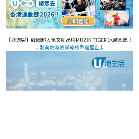
【送您🐯】韓國超人氣文創品牌MUZIK TIGER 冰感風扇！
↓將萌虎嘅慵懶療癒帶返屋企↓