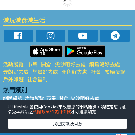
港玩港食港生活
活動展覽
市集
開倉
尖沙咀好去處
銅鑼灣好去處
元朗好去處
荃灣好去處
旺角好去處
社會
餐廳情報
戶外郊遊
社會福利
熱門類別
網民熱話
活動展覽
市集
開倉
尖沙咀好去處
銅鑼灣好去處
元朗好去處
荃灣好去處
旺角好去處
社會
U Lifestyle 會使用Cookies來改善您的網站體驗，請確定您同意
接受本網站之
私隱政策和使用條款
才可繼續瀏覽。
餐廳情報
戶外郊遊
熱門標籤
我已閱讀及同意
#UGO搵好去處
#人氣活動推介
#美食社群熱話