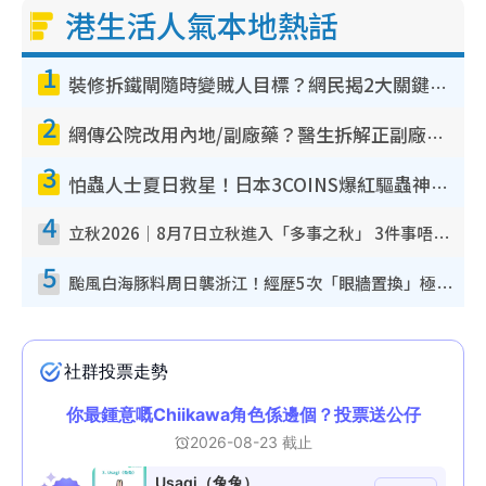
港生活人氣本地熱話
1
裝修拆鐵閘隨時變賊人目標？網民揭2大關鍵用途：裝新式等於白裝？附新舊鐵閘分別
2
網傳公院改用內地/副廠藥？醫生拆解正副廠分別 揭4類人換藥隨時出事
3
怕蟲人士夏日救星！日本3COINS爆紅驅蟲神器$45起 1招「全程免觸碰」輕鬆搞定小強
4
立秋2026｜8月7日立秋進入「多事之秋」 3件事唔做得！專家教6招開運 清枱頭／銀包納氣接好運
5
颱風白海豚料周日襲浙江！經歷5次「眼牆置換」極罕見 成登陸內地最長途颱風