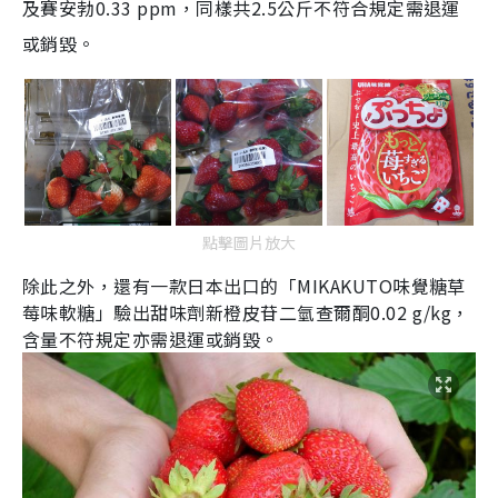
及賽安勃
0.33 ppm
，同樣共
2.5
公斤不符合規定需退運
或銷毀。
點擊圖片放大
除此之外，還有一款日本出口的「
MIKAKUTO
味覺糖草
莓味軟糖」驗出甜味劑新橙皮苷二氫查爾酮
0.02 g/kg
，
含量不符規定亦需退運或銷毀。