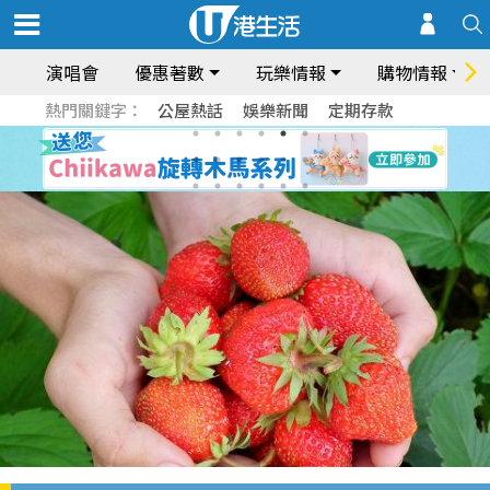
演唱會
優惠著數
玩樂情報
購物情報
熱門關鍵字：
公屋熱話
娛樂新聞
定期存款