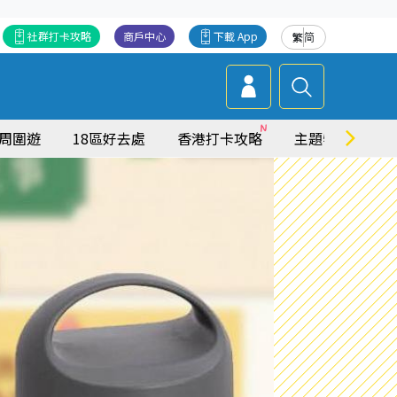
社群打卡攻略
商戶中心
下載 App
繁
简
周圍遊
18區好去處
香港打卡攻略
主題特集