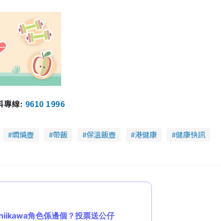
報料專線:
9610 1996
燜燒壺
帶飯
保溫飯壺
港健康
健康快訊