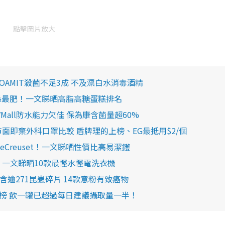
點擊圖片放大
OAMIT殺菌不足3成 不及漂白水消毒酒精
糕唔係最肥！一文睇晒高脂高糖蛋糕排名
TVMall防水能力欠佳 保為康含菌量超60%
面即棄外科口罩比較 盾牌理的上榜、EG最抵用$2/個
LeCreuset！一文睇哂性價比高易潔鑊
00 一文睇晒10款最慳水慳電洗衣機
含逾271昆蟲碎片 14款意粉有致癌物
行榜 飲一罐已超過每日建議攝取量一半！