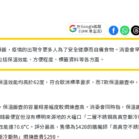
在Google追蹤
《UHK 港生活》
帶飯，疫情的出現令更多人為了安全健康而自備食物。消委會
包括保溫效能、方便程度、標籤資料等各方面。
保溫效能均高於62度，符合歐洲標準要求，而7款保溫飯壺中，
少，保溫飯壺的容量相差幅度較燜燒壺高。消委會同時指，保溫
價錢最便宜但沒有標明來源地的大福口「二層不銹鋼高真空斷冷
性能達70.6°C。評分最高，售價為$428的膳魔師「高真空不
斷冷斷熱」燜燒壺貴$298。