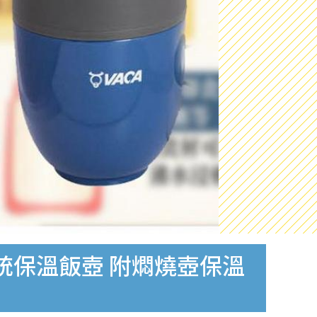
統保溫飯壺 附燜燒壺保溫