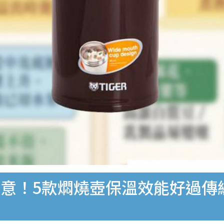
意！5款燜燒壺保溫效能好過傳