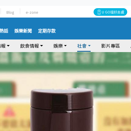
Blog
e-zone
U GO搵好去處
熱話
娛樂新聞
定期存款
情報
飲食情報
娛樂
社會
影片專區