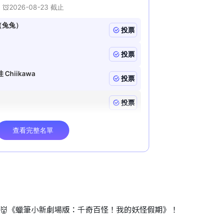
睇👹《蠟筆小新劇場版：千奇百怪！我的妖怪假期》！