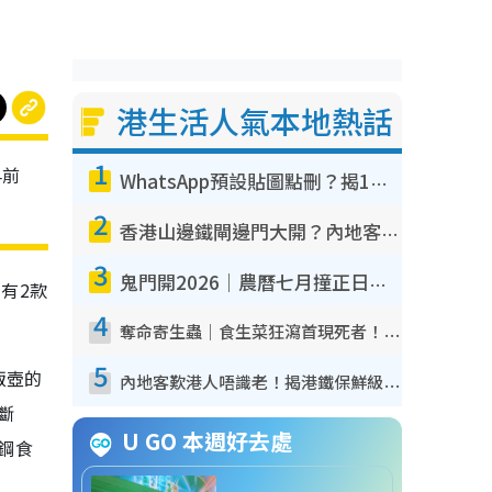
港生活人氣本地熱話
1
早前
WhatsApp預設貼圖點刪？揭1招「反向操作」還原簡潔介面 附3步實測教學
2
香港山邊鐵閘邊門大開？內地客困惑意義何在！網民神回覆：呢種叫法理性防禦
3
鬼門開2026｜農曆七月撞正日全食特別邪？專家警告切忌做一事！揭4大禁忌+2招保平安
有2款
4
奪命寄生蟲｜食生菜狂瀉首現死者！疫潮惡化錄1.8萬宗病例 揭洗菜3大謬誤
5
飯壺的
內地客歎港人唔識老！揭港鐵保鮮級冷氣 港人求放過：咪投訴
斷
U GO 本週好去處
銹鋼食