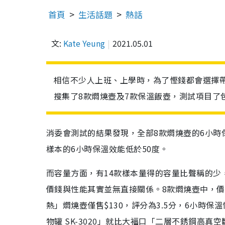
首頁
生活話題
熱話
文:
Kate Yeung
2021.05.01
相信不少人上班、上學時，為了慳錢都會選擇
搜集了8款燜燒壺及7款保溫飯壺，測試項目了
消委會測試的結果發現，全部8款燜燒壺的6小時
樣本的6小時保溫效能低於50度。
而容量方面，有14款樣本量得的容量比聲稱的
價錢與性能其實並無直接關係。8款燜燒壺中，
熱」燜燒壺僅售$130，評分為3.5分，6小時保溫
物罐 SK-3020」就比大福口「二層不銹鋼高真空