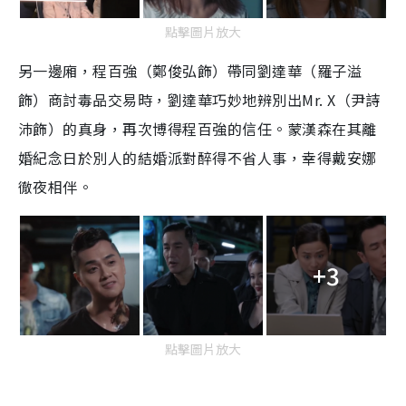
點擊圖片放大
另一邊廂，程百強（鄭俊弘飾）帶同劉達華（羅子溢
飾）商討毒品交易時，劉達華巧妙地辨別出Mr. X（尹詩
沛飾）的真身，再次博得程百強的信任。蒙漢森在其離
婚紀念日於別人的結婚派對醉得不省人事，幸得戴安娜
徹夜相伴。
+3
點擊圖片放大