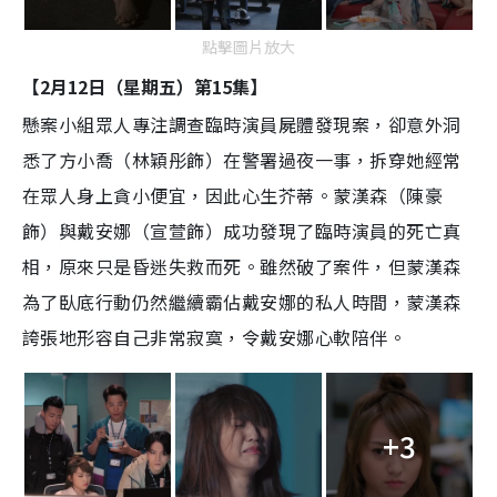
點擊圖片放大
【2月12日（星期五）第15集】
懸案小組眾人專注調查臨時演員屍體發現案，卻意外洞
悉了方小喬（林穎彤飾）在警署過夜一事，拆穿她經常
在眾人身上貪小便宜，因此心生芥蒂。蒙漢森（陳豪
飾）與戴安娜（宣萱飾）成功發現了臨時演員的死亡真
相，原來只是昏迷失救而死。雖然破了案件，但蒙漢森
為了臥底行動仍然繼續霸佔戴安娜的私人時間，蒙漢森
誇張地形容自己非常寂寞，令戴安娜心軟陪伴。
+3