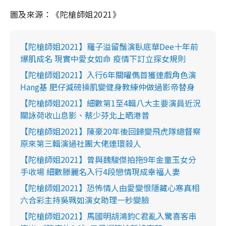
圖及來源：《陀槍師姐2021》
【陀槍師姐2021】羅子溢留鬚演臥底華Dee十年前
爆肌成名 現實中愛女如命 疫情下訂立探女規則
【陀槍師姐2021】入行6年關曜儁首獲連戲角色演
Hang基 肥仔減磅操肌變健身教練仲做過影帝替身
【陀槍師姐2021】細數第1至4輯八大主要演員近況
關詠荷收山息影、蔡少芬北上晒港普
【陀槍師姐2021】陳豪20年後回歸變飛虎隊總督察
原來第三輯演過社團大佬連環殺人
【陀槍師姐2021】曾與魏駿傑拍拖9年金童玉女分
手收場 細數滕麗名入行4段戀情現成幸福人妻
【陀槍師姐2021】恐怖情人由愛變恨隱藏心寒真相
六合彩主持吳珮如演女助理一秒變臉
【陀槍師姐2021】馬國明胡鴻鈞C君亂入驚喜客串