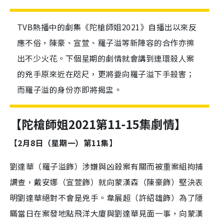
TVB熱播中的劇集《陀槍師姐2021》自播出以來反
應不俗，陳豪、宣萱、羅子溢等新陣容的合作亦擦
出不少火花。下個星期的劇情就會講到連環殺人案
的兇手原來近在咫尺，更將要向羅子溢下手殺害；
而羅子溢的身份亦即將揭盅。
【
陀槍師姐2021第11-15集劇情
】
【2月8日（星期一）第11集】
劉達華（羅子溢飾）涉嫌與凶殺案有關而被重案組拘捕
調查，戴安娜（宣萱飾）就向蒙漢森（陳豪飾）堅決表
明劉達華絕對不會是兇手。韋展超（許紹雄飾）為了隱
瞞當日在案發地點飛洋大廈與劉達華見面一事，向蒙漢