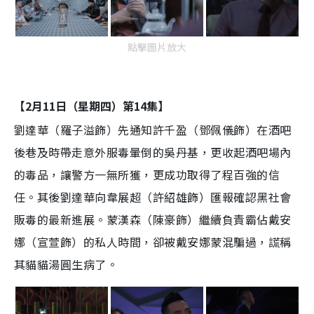
點擊圖片放大
【2月11日（星期四）第14集】
劉達華（羅子溢飾）先通知許千盈（鄧佩儀飾）在酒吧
後巷及時帶走意外服毒暈倒的吳丹基，更收起酒吧場內
的毒品，讓警方一無所獲，更成功取得了程百強的信
任。其後劉達華向韋展超（許紹雄飾）匯報確認黑社會
販毒的最新進展。蒙漢森（陳豪飾）繼續負責霸佔戴安
娜（宣萱飾）的私人時間，卻被戴安娜蒙混騙過，謊稱
其貓貓湯圓生病了。