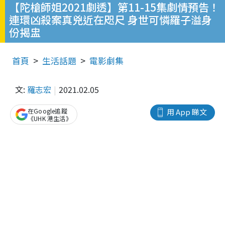
【陀槍師姐2021劇透】第11-15集劇情預告！
連環凶殺案真兇近在咫尺 身世可憐羅子溢身
份揭盅
首頁
生活話題
電影劇集
文:
羅志宏
2021.02.05
在Google追蹤
用 App 睇文
《UHK 港生活》