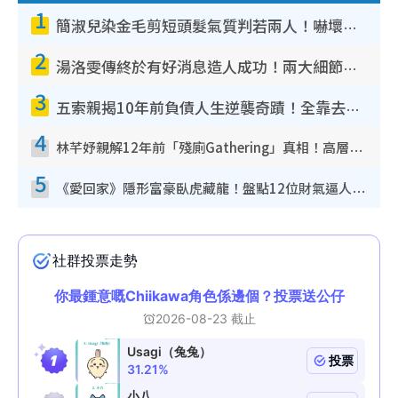
1
簡淑兒染金毛剪短頭髮氣質判若兩人！嚇壞老公麥大力都認唔出：「你做咩事？」
2
湯洛雯傳終於有好消息造人成功！兩大細節曝孕味極濃惹猜測：大肚婆先會咁！
3
五索親揭10年前負債人生逆襲奇蹟！全靠去一地方轉運後即遇上馬先生
4
林芊妤親解12年前「殘廁Gathering」真相！高層解約一句話重創尊嚴至今拒返TVB
5
《愛回家》隱形富豪臥虎藏龍！盤點12位財氣逼人的有錢藝人：呢位靚女3億身家唔憂做