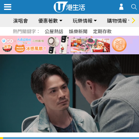
演唱會
優惠著數
玩樂情報
購物情報
熱門關鍵字：
公屋熱話
娛樂新聞
定期存款