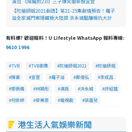
演出 《降魔的2.0》三子爆笑搶新娘宣萱
【陀槍師姐2021劇透】第21-25集劇情預告！羅子
溢全家滅門案隱藏極大陰謀 洪永城醞釀報仇大計
有料爆? 歡迎報料！U Lifestyle WhatsApp 報料專線:
9610 1996
TVB
TVB劇集
陀槍師姐2021
陀槍師姐
陳豪
宣萱
羅子溢
鄭俊弘
李成昌
鄧佩儀
林穎彤
演員
洪永城
許紹雄
何依婷
麥美恩
電視劇
張嘉兒
港生活人氣娛樂新聞