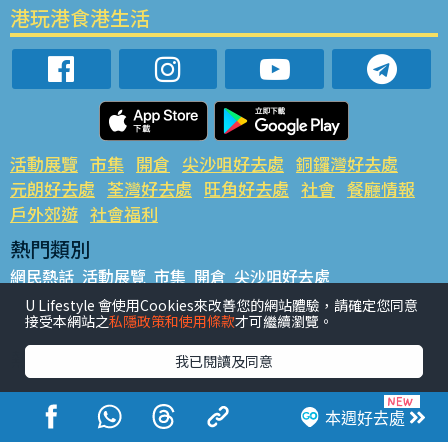
港玩港食港生活
活動展覽
市集
開倉
尖沙咀好去處
銅鑼灣好去處
元朗好去處
荃灣好去處
旺角好去處
社會
餐廳情報
戶外郊遊
社會福利
熱門類別
網民熱話
活動展覽
市集
開倉
尖沙咀好去處
銅鑼灣好去處
元朗好去處
荃灣好去處
旺角好去處
社會
U Lifestyle 會使用Cookies來改善您的網站體驗，請確定您同意
接受本網站之
私隱政策和使用條款
才可繼續瀏覽。
餐廳情報
戶外郊遊
熱門標籤
我已閱讀及同意
#UGO搵好去處
#人氣活動推介
#美食社群熱話
#親子玩樂好去處
#ULifestyle應用程式
#限時搶
本週好去處
#UJetso禮物放送
#ULifestyle商戶中心
#著數
#網絡熱話