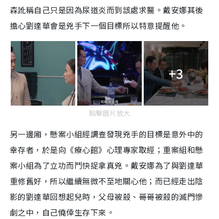
森訛稱自己只是因為尿道炎而到該處求醫。戴安娜其後
擔心劉達華會是兇手下一個目標所以特意提醒他。
+3
點擊圖片放大
另一邊廂，懸案小組經調查發現兇手的目標是意外中的
幸存者，於是向《療心館》心理專家取經；重案組和懸
案小組為了立功而鬥快捉拿真兇。戴安娜為了與劉達華
重修舊好，所以繼續無微不至地關心他；而已經走出陰
影的劉達華回想起兒時，父母被殺、哥哥被殺的滅門慘
劇之中，自己僥倖生存下來。