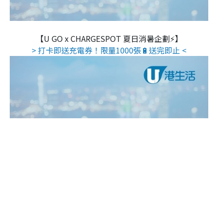
【U GO x CHARGESPOT 夏日消暑企劃⚡】
> 打卡即送充電券！限量1000張🔋送完即止 <