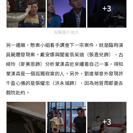
+3
點擊圖片放大
另一邊廂，懸案小組着手調查下一宗案件，就是臨時演
員屍體發現案。戴安娜與閨蜜翁茱迪（張嘉兒飾）、古
綺玲（麥美恩飾）分析蒙漢森近來纏着自己一事，得知
蒙漢森是一個孤獨寂寞的人。另外，劉達華意外發現許
千盈心儀的是張耀忠（洪永城飾），因為她冒雨都要去
戲院赴約。
+3