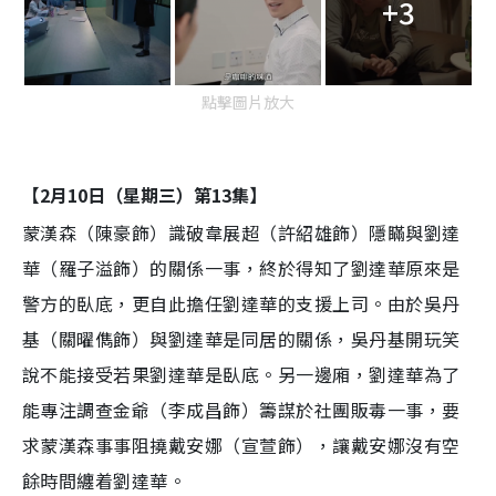
+3
點擊圖片放大
【2月10日（星期三）第13集】
蒙漢森（陳豪飾）識破韋展超（許紹雄飾）隱瞞與劉達
華（羅子溢飾）的關係一事，終於得知了劉達華原來是
警方的臥底，更自此擔任劉達華的支援上司。由於吳丹
基（關曜儁飾）與劉達華是同居的關係，吳丹基開玩笑
說不能接受若果劉達華是臥底。另一邊廂，劉達華為了
能專注調查金爺（李成昌飾）籌謀於社團販毒一事，要
求蒙漢森事事阻撓戴安娜（宣萱飾），讓戴安娜沒有空
餘時間纏着劉達華。