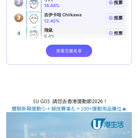
《U GO》請您去香港運動節2026！
體驗新興運動💦＋競技賽事💪＋100+運動用品攤位🔥