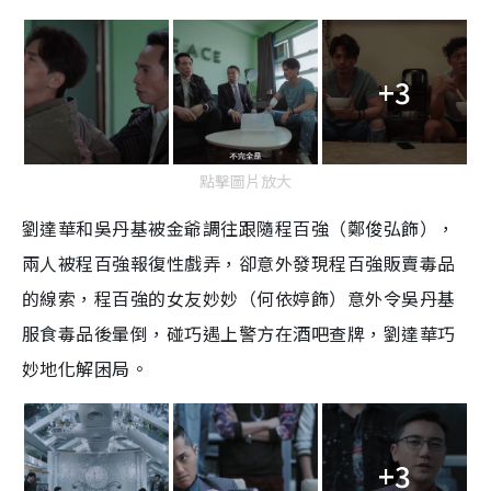
+3
點擊圖片放大
劉達華和吳丹基被金爺調往跟隨程百強（鄭俊弘飾），
兩人被程百強報復性戲弄，卻意外發現程百強販賣毒品
的線索，程百強的女友妙妙（何依婷飾）意外令吳丹基
服食毒品後暈倒，碰巧遇上警方在酒吧查牌，劉達華巧
妙地化解困局。
+3