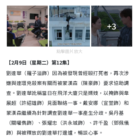
+3
點擊圖片放大
【2月9日（星期二）第12集】
劉達華（羅子溢飾）因為被發現曾經毆打死者，再次涉
嫌與連環兇殺案有關而被蒙漢森（陳豪飾）要求協助調
查。劉達華訛稱當日在飛洋大廈只是嫖妓，以掩飾與韋
展超（許紹雄飾）見面聯絡一事。戴安娜（宣萱飾）和
蒙漢森繼續為針對調查劉達華一事產生分歧。吳丹基
（關曜儁飾）、張耀忠（洪永城飾）、許千盈（鄧佩儀
飾）與被釋放的劉達華打邊爐，暢談心事。