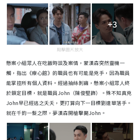
+3
點擊圖片放大
懸案小組眾人在吃飯時談及案情，蒙漢森突然靈機一
觸，指出《療心館》的職員也有可能是兇手，因為職員
能掌控所有個人資料。經過抽絲剝繭，懸案小組眾人終
於鎖定目標，就是職員John（陳俊堅飾）。殊不知真兇
John早已經逃之夭夭，更打算向下一目標劉達華落手。
就在千鈞一髮之際，夢漢森開槍擊斃John。