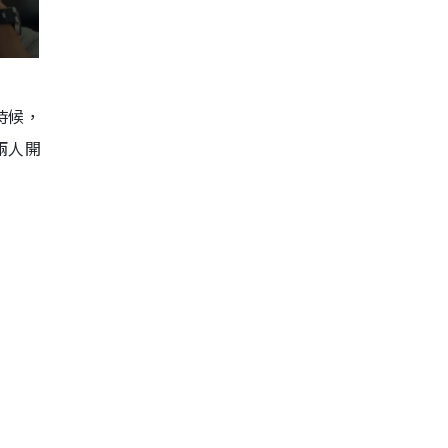
時候，
兩人開