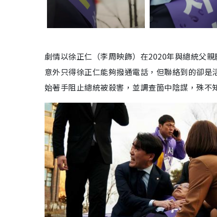
劇情以徐正仁（李周映飾）在2020年與總統父
意外只得徐正仁能夠撥通電話，但聯絡到的卻是活
始著手阻止總統被殺害，並調查箇中陰謀，殊不