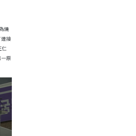
為燒
了連接
正仁
另一原