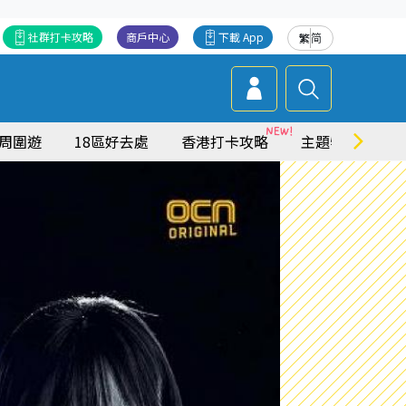
社群打卡攻略
商戶中心
下載 App
繁
简
周圍遊
18區好去處
香港打卡攻略
主題特集