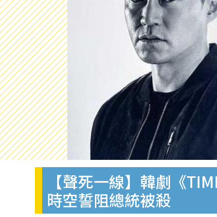
【聲死一線】韓劇《TI
時空誓阻總統被殺