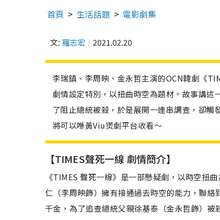
首頁
生活話題
電影劇集
文:
羅志宏
2021.02.20
李瑞鎮、李周映、金永哲主演的OCN韓劇《TIM
劇情設定特別，以扭曲時空為題材。故事講述一個
了阻止總統被殺，於是展開一連串調查，卻觸
將可以喺黃Viu煲劇平台收看～
【TIMES聲死一線 劇情簡介】
《TIMES 聲死一線》是一部懸疑劇，以時空扭
仁（李周映飾）擁有接通過去時空的能力，聯絡到
千金，為了追查總統父親徐基泰（金永哲飾）被