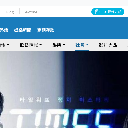
Blog
e-zone
U GO搵好去處
熱話
娛樂新聞
定期存款
情報
飲食情報
娛樂
社會
影片專區