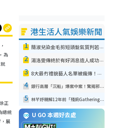
港生活人氣娛樂新聞
1
出，
簡淑兒染金毛剪短頭髮氣質判若兩人！嚇壞老公麥大力都認唔出：「你做咩事？」
，為
2
湯洛雯傳終於有好消息造人成功！兩大細節曝孕味極濃惹猜測：大肚婆先會咁！
眾就
3
8大最冇禮貌藝人名單被瘋傳！網民揭發明星真面目 一致數臭呢位係無品天花板？
4
銀行高層「沉船」爆案中案！驚揭邪教洗腦操控賣淫被吞600萬 幕後黑手講多錯多
5
林芊妤親解12年前「殘廁Gathering」真相！高層解約一句話重創尊嚴至今拒返TVB
者徐正
為總統
U GO 本週好去處
宇，展