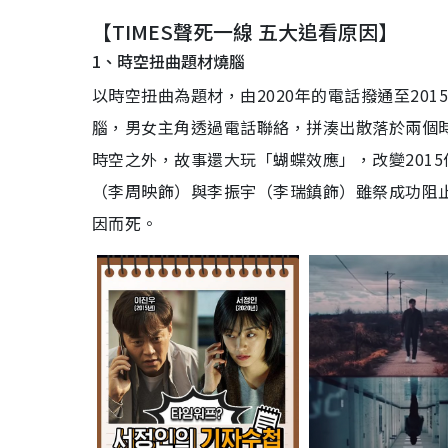
【TIMES聲死一線 五大追看原因】
1、時空扭曲題材燒腦
以時空扭曲為題材，由2020年的電話撥通至20
腦，男女主角透過電話聯絡，拼湊出散落於兩個
時空之外，故事還大玩「蝴蝶效應」，改變2015
（李周映飾）與李振宇（李瑞鎮飾）雖祭成功阻
因而死。