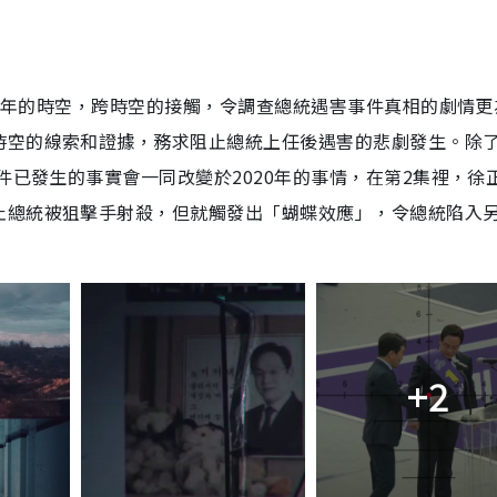
15年的時空，跨時空的接觸，令調查總統遇害事件真相的劇情更
時空的線索和證據，務求阻止總統上任後遇害的悲劇發生。除
件已發生的事實會一同改變於2020年的事情，在第2集裡，徐
止總統被狙擊手射殺，但就觸發出「蝴蝶效應」，令總統陷入
+2