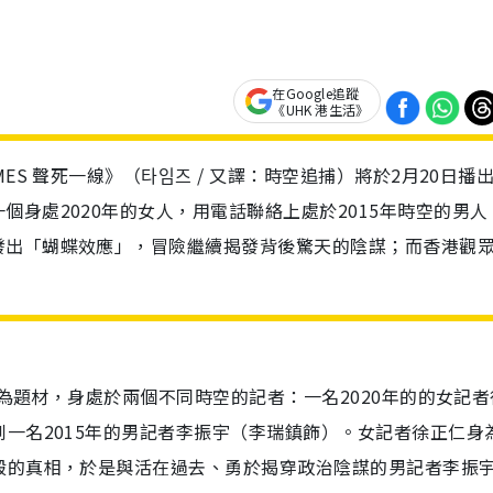
在Google追蹤
《UHK 港生活》
ES 聲死一線》（타임즈 / 又譯：時空追捕）將於2月20日播
身處2020年的女人，用電話聯絡上處於2015年時空的男人
發出「蝴蝶效應」，冒險繼續揭發背後驚天的陰謀；而香港觀
曲為題材，身處於兩個不同時空的記者：一名2020年的的女記
一名2015年的男記者李振宇（李瑞鎮飾）。女記者徐正仁身
殺的真相，於是與活在過去、勇於揭穿政治陰謀的男記者李振