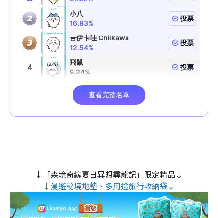
↓「森境奇緣夏日異想尋龍記」限定精品↓
↓漫遊秘境地墊、多用途旅行收納袋↓