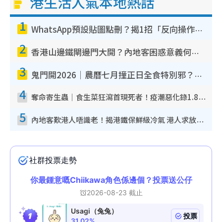
港生活人氣本地熱話
1
WhatsApp預設貼圖點刪？揭1招「反向操作」還原簡潔介面 附3步實測教學
2
香港山邊鐵閘邊門大開？內地客困惑意義何在！網民神回覆：呢種叫法理性防禦
3
鬼門開2026｜農曆七月撞正日全食特別邪？專家警告切忌做一事！揭4大禁忌+2招保平安
4
奪命寄生蟲｜食生菜狂瀉首現死者！疫潮惡化錄1.8萬宗病例 揭洗菜3大謬誤
5
內地客歎港人唔識老！揭港鐵保鮮級冷氣 港人求放過：咪投訴