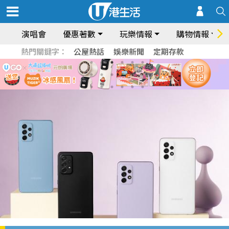
演唱會
優惠著數
玩樂情報
購物情報
熱門關鍵字：
公屋熱話
娛樂新聞
定期存款