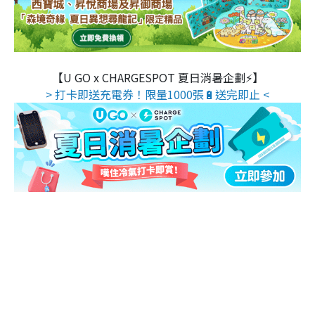
【U GO x CHARGESPOT 夏日消暑企劃⚡】
> 打卡即送充電券！限量1000張🔋送完即止 <