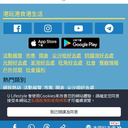
港玩港食港生活
活動展覽
市集
開倉
尖沙咀好去處
銅鑼灣好去處
元朗好去處
荃灣好去處
旺角好去處
社會
餐廳情報
戶外郊遊
社會福利
熱門類別
網民熱話
活動展覽
市集
開倉
尖沙咀好去處
銅鑼灣好去處
元朗好去處
荃灣好去處
旺角好去處
社會
U Lifestyle 會使用Cookies來改善您的網站體驗，請確定您同意
接受本網站之
私隱政策和使用條款
才可繼續瀏覽。
餐廳情報
戶外郊遊
熱門標籤
我已閱讀及同意
#UGO搵好去處
#人氣活動推介
#美食社群熱話
#親子玩樂好去處
#ULifestyle應用程式
#限時搶