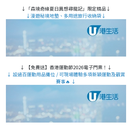
↓「森境奇緣夏日異想尋龍記」限定精品↓
↓漫遊秘境地墊、多用途旅行收納袋↓
↓ 【免費送】香港運動節2026電子門票！↓
↓ 設過百運動用品攤位 / 可現場體驗多項新穎運動及觀賞
賽事🔥 ↓