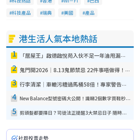
科技熱話
香港
Wi－Fi
巴西
科技產品
瑞典
美國
產品
港生活人氣本地熱話
1
「居屋王」啟德啟悅苑入伙不足一年淪甩漏之王！插頭噴火花致大停電 多戶業主全屋家電報銷
2
鬼門開2026｜8.13鬼節禁忌 22件事唔做得！燒肉、刺身要少食？半夜勿吹口哨/打呢個電話
3
行李清潔｜車轆污糟過馬桶58倍！專家警告忌用酒精抹 教1招免污手除菌
4
New Balance型號密碼大公開！識睇2個數字買鞋秒知功能免中伏 附5大熱門鞋款
5
剪頭髮都要擇日？司徒法正提醒3大禁忌日子 隨時剪走財運！呢日剪髮恐「剪壽命」？