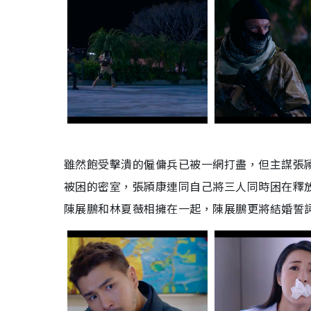
雖然飽受擊潰的僱傭兵已被一網打盡，但主謀張
被困的密室，張頴康連同自己將三人同時困在釋
陳展鵬和林夏薇相擁在一起，陳展鵬更將結婚誓