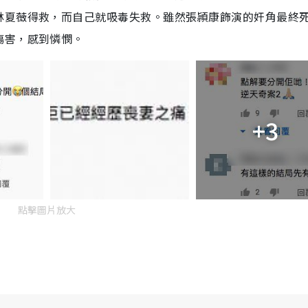
林夏薇得救，而自己就吸毒失救。雖然張頴康飾演的奸角最終
傷害，感到憐憫。
+3
點擊圖片放大