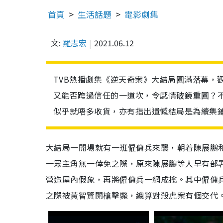
首頁
生活話題
電影劇集
文:
羅志宏
2021.06.12
TVB熱播劇集《逆天奇案》大結局圓滿落幕，
又能否跨過信任的一道坎，令感情破鏡重圓？
似乎就唔多收貨，亦有指出遺憾結局是為續集
大結局一開場就有一班僱傭兵來襲，朝着陳展鵬
一眾主角無一倖免之際，原來陳展鵬等人早有部
營造屋內假象，再將僱傭兵一網成擒。其中僱傭
之際被黃智賢開槍擊斃，總算對殺虎案有個交代