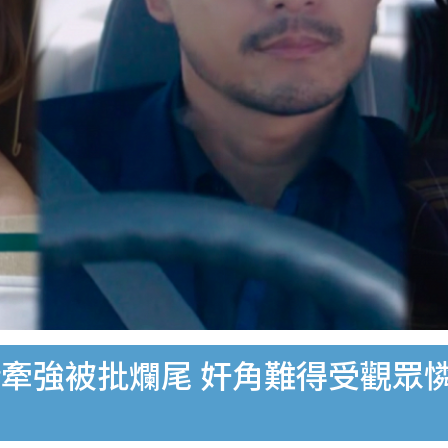
牽強被批爛尾 奸角難得受觀眾憐