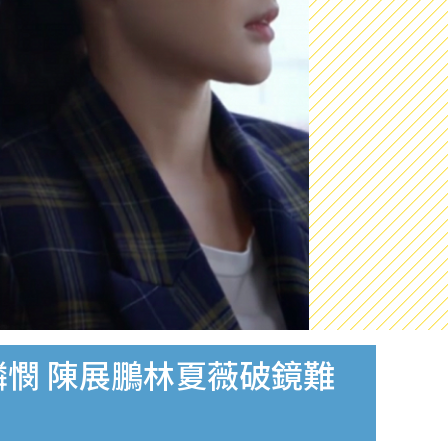
憫 陳展鵬林夏薇破鏡難