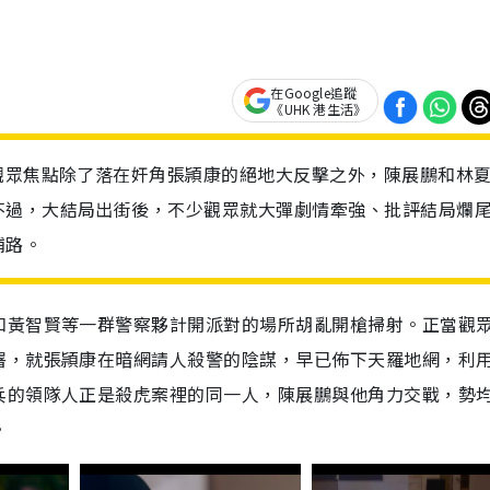
在Google追蹤
《UHK 港生活》
觀眾焦點除了落在奸角張頴康的絕地大反擊之外，陳展鵬和林
不過，大結局出街後，不少觀眾就大彈劇情牽強、批評結局爛
鋪路。
和黃智賢等一群警察夥計開派對的場所胡亂開槍掃射。正當觀
署，就張頴康在暗網請人殺警的陰謀，早已佈下天羅地網，利
兵的領隊人正是殺虎案裡的同一人，陳展鵬與他角力交戰，勢
。