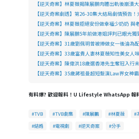
【逆天奇案】林夏薇揭陳展鵬肉體出軌後崩潰大
【逆天奇案劇透】第26-30集大結局劇情預告
【逆天奇案】林夏薇拒絕安份做幸福少奶奶 與
【逆天奇案】陳展鵬5年前做港姐評判已眼光獨
【逆天奇案】31歲劉佩玥曾被捧做女一後淪為配
【逆天奇案】33歲富貴人妻林夏薇知性美女人味
【逆天奇案】陳偉洪18歲選香港先生奪冠入行未
【逆天奇案】35歲蔣祖曼超短髮演Law界女神
有料爆? 歡迎報料！U Lifestyle WhatsApp 
TVB
TVB劇集
陳展鵬
林夏薇
結婚
電視劇
逆天奇案
分手