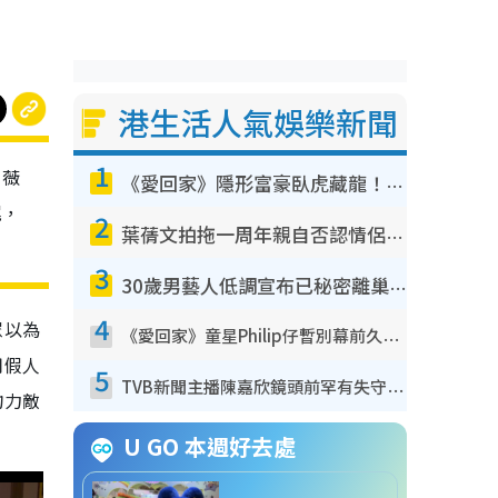
港生活人氣娛樂新聞
1
夏薇
《愛回家》隱形富豪臥虎藏龍！盤點12位財氣逼人的有錢藝人：呢位靚女3億身家唔憂做
尾，
2
葉蒨文拍拖一周年親自否認情侶關係？！被質疑感情造假竟稱GM「普通同事」
3
30歲男藝人低調宣布已秘密離巢！人氣急跌變失蹤人口︰「這幾年過得並不容易」
4
眾以為
《愛回家》童星Philip仔暫別幕前久違現身！15歲近況暴風長高蛻變帥氣少男
用假人
5
TVB新聞主播陳嘉欣鏡頭前罕有失守！遭林超英一句說話突襲嚇親當場大笑
均力敵
U GO 本週好去處