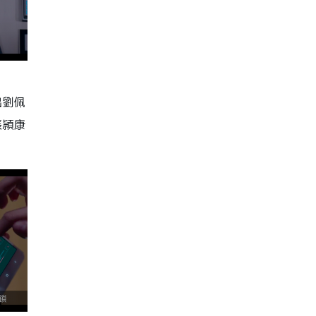
出劉佩
張頴康