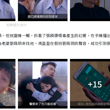
點擊圖片放大
鎖，但就靈機一觸，抓着了張頴康吸毒產生的幻覺，在手機播
為老婆劉佩玥來找他。馮盈盈在假扮劉佩玥的聲音，成功引到
+15