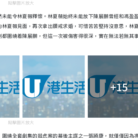
點擊圖片放大
然未能令林夏薇釋懷。林夏薇始終未能放下陳展鵬曾經和馮盈
約林夏薇見面，再次拿出鑽戒求婚，可惜苦苦堅持沒意思，林
劃都圍繞着陳展鵬，但這一次被傷害得很深，實在無法若無其
+15
點擊圖片放大
，圍繞全套劇集的殺虎案的幕後主謀之一張頴康，就僅僅因為