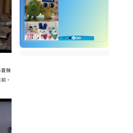
林夏薇
當前，