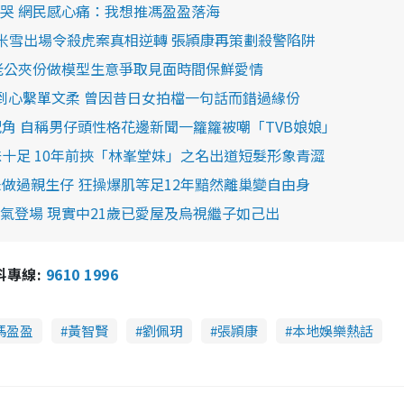
哭 網民感心痛：我想推馮盈盈落海
！米雪出場令殺虎案真相逆轉 張頴康再策劃殺警陷阱
老公夾份做模型生意爭取見面時間保鮮愛情
到心繫單文柔 曾因昔日女拍檔一句話而錯過緣份
角 自稱男仔頭性格花邊新聞一籮籮被嘲「TVB娘娘」
十足 10年前挾「林峯堂妹」之名出道短髮形象青澀
做過親生仔 狂操爆肌等足12年黯然離巢變自由身
霸氣登場 現實中21歲已愛屋及烏視繼子如己出
報料專線:
9610 1996
馮盈盈
黃智賢
劉佩玥
張頴康
本地娛樂熱話