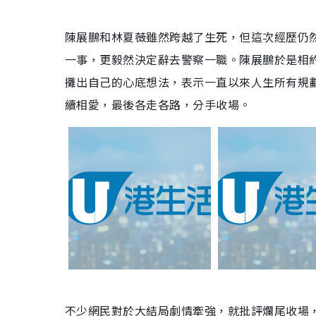
陳展鵬和林夏薇雖然跨越了生死，但這次經歷仍
一事，更毅然決定辭去警察一職。陳展鵬於是相
攤出自己的心底想法，表示一直以來人生所有規
續相愛，最後各走各路，分手收場。
不少網民對於大結局劇情牽強，就批評爛尾收場