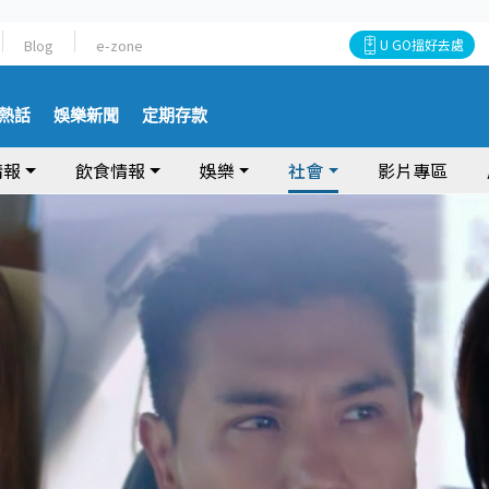
Blog
e-zone
U GO搵好去處
熱話
娛樂新聞
定期存款
情報
飲食情報
娛樂
社會
影片專區