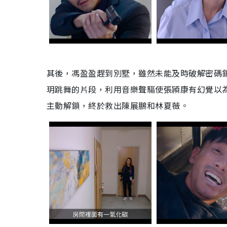
其後，馮盈盈趕到別墅，雖然未能及時破解密碼
玥跳舞的片段，利用音樂聲驅使張頴康有幻覺以
主動解鎖，終於救出陳展鵬和林夏薇。