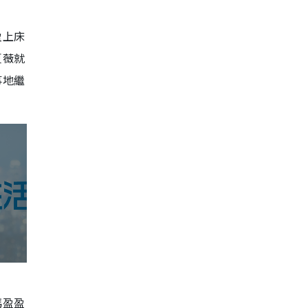
盈上床
夏薇就
事地繼
馮盈盈