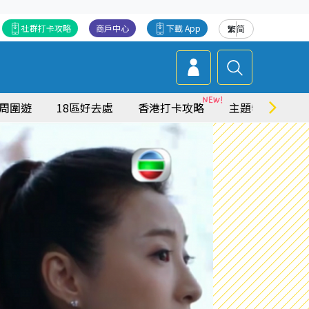
社群打卡攻略
商戶中心
下載 App
繁
简
周圍遊
18區好去處
香港打卡攻略
主題特集