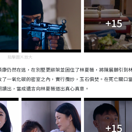
+15
點擊圖片放大
頴康仍然在逃，在別墅更綁架並困住了林夏薇，將陳展鵬引到
放了一氧化碳的密室之內，實行攬炒，玉石俱焚。在死亡關口
詞讀出，當成遺言向林夏薇道出真心真意。
+15